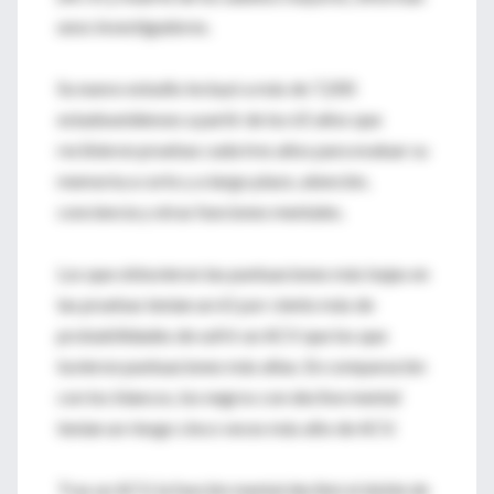
unos investigadores.
Su nuevo estudio incluyó a más de 7,200
estadounidenses a partir de los 65 años que
recibieron pruebas cada tres años para evaluar su
memoria a corto y a largo plazo, atención,
conciencia y otras funciones mentales.
Los que obtuvieron las puntuaciones más bajas en
las pruebas tenían un 61 por ciento más de
probabilidades de sufrir un ACV que los que
tuvieron puntuaciones más altas. En comparación
con los blancos, los negros con declive mental
tenían un riesgo cinco veces más alto de ACV.
Tras un ACV, la función mental declinó el doble de