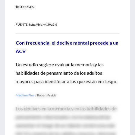
intereses.
FUENTE: http://bit.ly/1lHz5l6
Con frecuencia, el declive mental precede a un
ACV
Un estudio sugiere evaluar la memoria y las
habilidades de pensamiento de los adultos
mayores para identificar a los que están en riesgo.
Medline Plus
/ Robert Preidt
Los declives en la memoria y en las habilidades de
pensamiento relacionados con la edad podrían
aumentar el riesgo de accidente cerebrovascular
(ACV) y muerte de los adultos mayores, informan