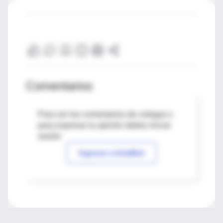
Comentarios
Para ver los comentarios de colegas o
para expresar tu opinión debes iniciar
sesión
Ingresar a IntraMed