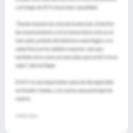
y el riesgo de ACV, sin probar causalidad.
"Desde el punto de vista de la atención, el declive
[en el pensamiento y en la memoria] no solo es un
marcador potente del deterioro neurológico y la
salud física en los adultos mayores, sino que
también sirve como un marcador para el ACV en la
vejez", afirmó Rajan.
El ACV es una importante causa de discapacidad
en Estados Unidos, y la cuarta causa principal de
muerte.
FUENTE: Stroke