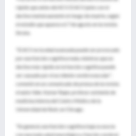
rápido que antes del ACV. El ACV junto con el
declive mental aumentó el riesgo de muerte, según
el estudio que aparece el 7 de agosto en la revista
Stroke.
"El ACV en la edad avanzada puede ser provocado
por una función cognitiva mala, mientras que un
declive más rápido en la función cognitiva puede
ser causado por el accidente cerebrovascular",
comentó en un comunicado de prensa de la revista
el autor líder, Kumar Rajan, profesor asistente de
medicina interna del Centro Médico de la
Universidad de Rush, en Chicago.
"En general, una función cognitiva baja se asocia
con una mala salud neurológica y función cerebral.