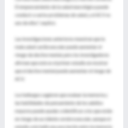
El empeoramiento de la salud neurológica puede
conducir a varios problemas de salud, y el ACV es
uno de ellos", explicó.
Las investigaciones anteriores muestran que la
mala salud cardiovascular puede aumentar el
riesgo de declive mental, pero los investigadores
afirman que este es el primer estudio en mostrar
que el declive mental puede aumentar el riesgo de
ACV.
Los hallazgos sugieren que evaluar la memoria y
las habilidades de pensamiento de los adultos
mayores puede ayudar a identificar a los que están
en riesgo de accidente cerebrovascular, aunque el
estudio solo halló una asociación entre la memoria