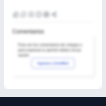
Comentarios
Para ver los comentarios de colegas o
para expresar tu opinión debes iniciar
sesión
Ingresar a IntraMed