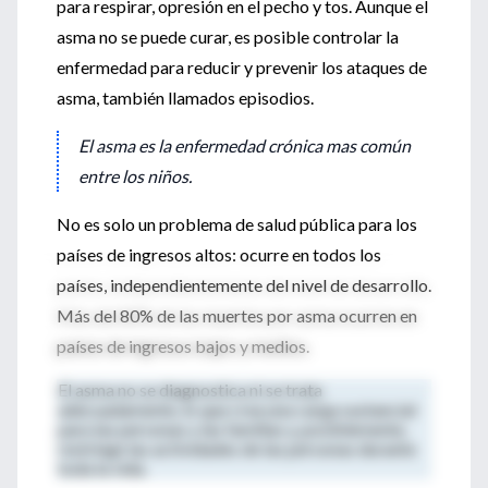
para respirar, opresión en el pecho y tos. Aunque el
asma no se puede curar, es posible controlar la
enfermedad para reducir y prevenir los ataques de
asma, también llamados episodios.
El asma es la enfermedad crónica mas común
entre los niños.
No es solo un problema de salud pública para los
países de ingresos altos: ocurre en todos los
países, independientemente del nivel de desarrollo.
Más del 80% de las muertes por asma ocurren en
países de ingresos bajos y medios.
El asma no se diagnostica ni se trata
adecuadamente, lo que crea una carga sustancial
para las personas y las familias y, posiblemente,
restringe las actividades de las personas durante
toda la vida.