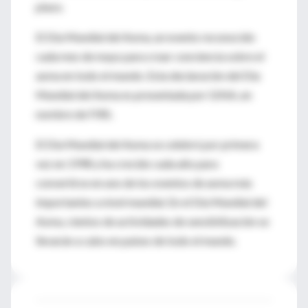
plazo.
El Día Mundial del Asma, un evento reconocido
cada mes de mayo para crear conciencia sobre el
asma en todo el mundo. Esta declaración del Día
Mundial del Asma es presentada por GINA, en
nombre de FIRS.
El Día Mundial del Asma se celebró por primera
vez en 1998 y ha crecido cada año para
convertirse en uno de los eventos de asma más
importantes a nivel mundial. En el Día Mundial del
Asma, cientos de actividades de sensibilización se
llevarán a cabo en países de todo el mundo.