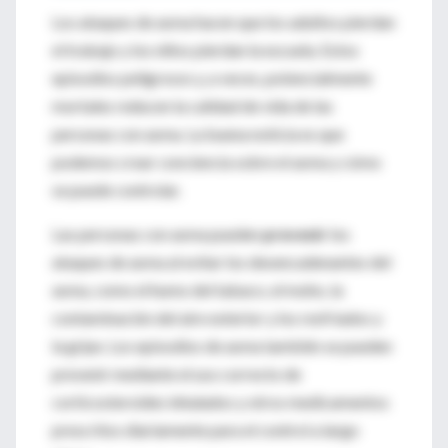
Los ataques de asma hacen que los adultos pierdan
el trabajo y los niños pierdan la escuela. Estos
episodios peligrosos y, a veces, potencialmente
mortales reducen la calidad de vida de las
personas con asma. La buena noticia es que
podemos crear conciencia sobre el asma y cómo
se puede controlar.
Las personas con asma pueden
prevenir
los
ataques de asma al evitar los desencadenantes del
asma, como el humo del tabaco, el moho, la
contaminación del aire exterior y los resfriados y
la gripe. Los episodios de asma también se pueden
prevenir mediante el uso correcto de
corticosteroides inhalados y otros medicamentos
prescritos diariamente para el control a largo