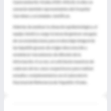
Gastroenteritis Virales (INEI-ANLIS). A ellos se
sumarán también representantes del Hospital
Garrahan y sociedades científicas.
Además de analizar la situación epidemiológica, el
equipo tendrá a cargo la tarea de generar una guía
de recomendaciones para el abordaje integral de
las hepatitis graves de origen desconocido y
establecer mecanismos de difusión de la
información. A su vez, se solicitarán muestras de
cada uno de los casos sospechosos para realizar
estudios complementarios en el Laboratorio
Nacional de Referencia de Hepatitis Virales.