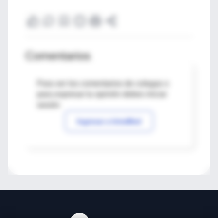
Comentarios
Para ver los comentarios de colegas o
para expresar tu opinión debes iniciar
sesión
Ingresar a IntraMed