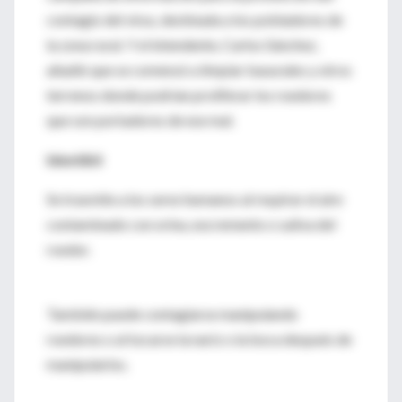
contagio del virus, destinada a los pobladores de
la zona rural. Y el intendente, Carlos Sánchez,
añadió que se comenzó a limpiar basurales y otros
terrenos donde podrían proliferar los roedores
que son portadores de ese mal.
Identikit
Se trasmite a los seres humanos al respirar el aire
contaminado con orina, excremento o saliva del
roedor.
También puede contagiarse manipulando
roedores o al tocarse la nariz o la boca después de
manipularlos.