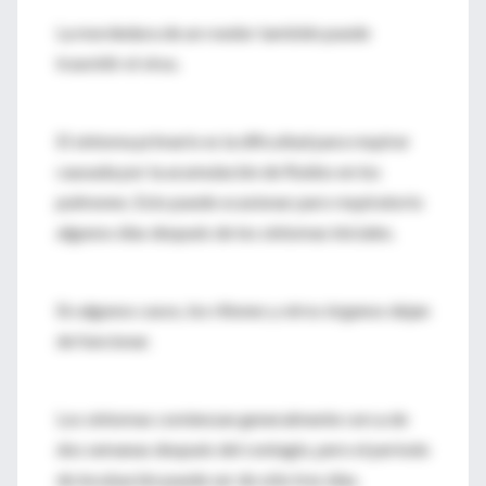
La mordedura de un roedor también puede
trasmitir el virus.
El síntoma primario es la dificultad para respirar
causada por la acumulación de fluidos en los
pulmones. Esto puede ocasionar paro respiratorio
algunos días después de los síntomas iniciales.
En algunos casos, los riñones y otros órganos dejan
de funcionar.
Los síntomas comienzan generalmente cerca de
dos semanas después del contagio, pero el período
de incubación puede ser de sólo tres días.