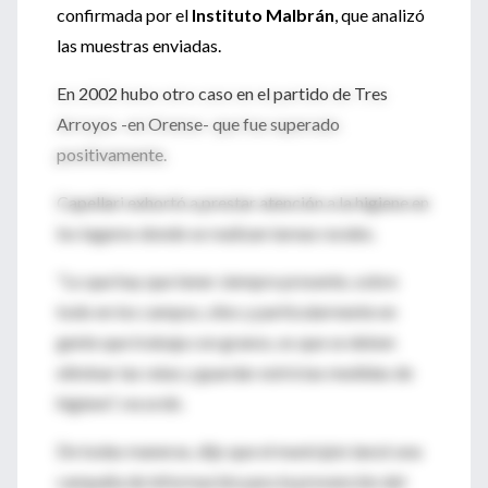
confirmada por el
Instituto Malbrán
, que analizó
las muestras enviadas.
En 2002 hubo otro caso en el partido de Tres
Arroyos -en Orense- que fue superado
positivamente.
Capellari exhortó a prestar atención a la higiene en
los lugares donde se realizan tareas rurales.
"Lo que hay que tener siempre presente, sobre
todo en los campos, silos y particularmente en
gente que trabaja con granos, es que se deben
eliminar las ratas y guardar estrictas medidas de
higiene", recordó.
De todas maneras, dijo que el municipio lanzó una
campaña de información para la prevención del