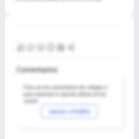
Comentarios
Para ver los comentarios de colegas o
para expresar tu opinión debes iniciar
sesión
Ingresar a IntraMed