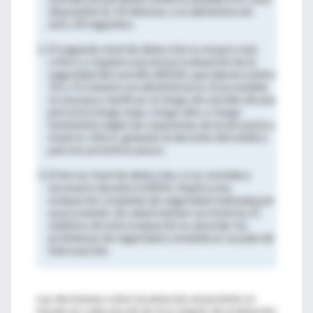
disponible en 14 idiomas y se administra en
unos 20 segundos.
El segundo nivel de detección es el paso más
crítico y requiere una breve evaluación de la
seguridad del suicidio (BSSA), que demora entre
10 y 15 minutos en administrarse. Esta medida
se usa para clasificar el riesgo de suicidio de una
persona (riesgo bajo, riesgo alto o riesgo
inminente) según las respuestas de la encuesta y
el juicio clínico, guiando la decisión del médico
para los próximos pasos.
El tercer nivel de detección, si se considera
necesario durante la BSSA, implica una
evaluación completa de seguridad realizada por
un proveedor de salud mental con licencia. El
objetivo de esta evaluación es abordar los
problemas de seguridad y establecer un plan de
intervención.
Las decisiones sobre la atención al paciente se
toman en cada una de las tres etapas de evaluación