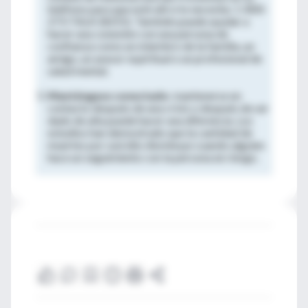
teléfono para que esté allí si lo necesita: 1-800-
273-TALK (8255). También puede ayudar a
hacer una conexión con una persona de
confianza como un miembro de la familia, un
amigo, un asesor espiritual o un profesional de
salud mental.
Manténgase conectado
: mantenerse en
contacto después de una crisis o después de ser
dado de alta puede hacer una diferencia. Los
estudios han demostrado que la cantidad de
muertes por suicidio disminuye cuando alguien
hace un seguimiento con la persona en riesgo.