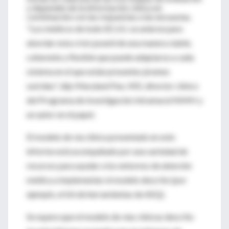
y dependen de la información clínica en
combinación con las respuestas a las encuestas.
"Los médicos de todo EE.UU. se unieron para
abordar esta crisis juvenil de una manera viable,
coherente y flexible que puede adaptarse a cada
sistema en el que están presentes jóvenes
suicidas", dijo Maryland Pao, MD, director clínico
del Programa de Investigación Intramural NIMH y
un autor en el papel.
El modelo de vía clínica presentado en este
informe está acompañado por una variedad de
recursos para ayudar a los entornos de atención
médica a implementar el modelo descrito (por
ejemplo, el kit de herramientas de ASQ).
Se espera que el modelo de vías clínicas descrito