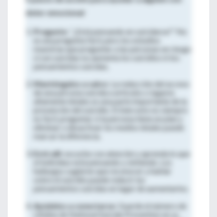
dolor emocional
Pregunte
: “¿Está pensando en suicidarse?” No
es una pregunta fácil, pero los estudios
muestran que preguntar a las personas en riesgo
si son suicidas no aumenta los suicidios ni los
pensamientos suicidas.
Manténgalos a salvo
: La reducción del acceso
de una persona suicida a artículos o lugares
altamente letales es una parte importante de la
prevención del suicidio. Si bien esto no siempre
es fácil, preguntar si la persona tiene un plan y
eliminar o desactivar los medios letales puede
marcar la diferencia.
Esté allí
: escuche con atención y aprenda lo que
el individuo está pensando y sintiendo. Los
hallazgos sugieren que reconocer y hablar
sobre el suicidio puede reducir los
pensamientos suicidas en lugar de aumentarlos.
Ayúdelos a conectarse
: Guarde el número de
Lifeline de National Suicide Prevention en su