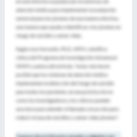
en este informe se pueda usar en entornos de
atención médica para implementar la evaluación
universal para los jóvenes de una manera efectiva,
una manera que ayude a identificar a los jóvenes en
riesgo de suicidio y salvar vidas.
Según Lisa Horowitz, Ph.D., MPH, científica
clínica del Programa de Investigación Intramural
NIMH y autora del artículo, "estas vías hacen
posible que los sistemas de atención médica
implementen la detección del riesgo de suicidio
para todos los pacientes, en una práctica Así es
como los investigadores y los clínicos pueden
asociarse para atender el llamado a la acción para
reducir la tasa de suicidios y salvar vidas jóvenes".
5 pasos de acción para ayudar a alguien con