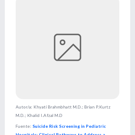
Autor/a: Khyati Brahmbhatt M.D.; Brian P.Kurtz
M.D.; Khalid I.Afzal M.D
Fuente
:
Suicide Risk Screening in Pediatric
Hospitals: Clinical Pathways to Address a