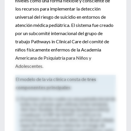
niveles como una forma flexible y consciente de
los recursos para implementar la detección
universal del riesgo de suicidio en entornos de
atención médica pediátrica. El sistema fue creado
por un subcomité internacional del grupo de
trabajo Pathways in Clinical Care del comité de
niños físicamente enfermos de la Academia
Americana de Psiquiatría para Niños y
Adolescentes.
El modelo de la vía clínica consta de
tres
componentes principales
:
El primero de los cuales es una pantalla inicial de
todos los jóvenes que utilizan la herramienta
Ask Asic Suidide-Screening Questions
(ASQ)
creada por el IRP de NIMH. La ASQ es la
primera herramienta de detección desarrollada
específicamente para detectar el riesgo de
suicidio en pacientes médicos pediátricos, está