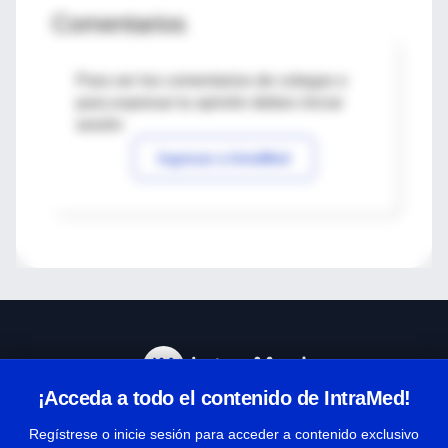
Comentarios
Para ver los comentarios de colegas o
para expresar tu opinión debes iniciar
sesión
Ingresar a IntraMed
¡Acceda a todo el contenido de IntraMed!
Centro de Ayuda
Regístrese o inicie sesión para acceder a contenido exclusivo