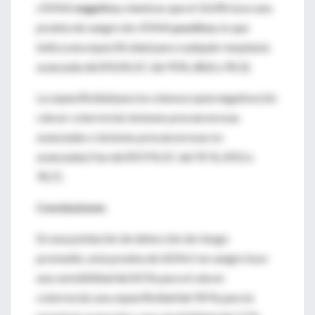
cfDNA
negativa
, mientras que el 10,4% tuvo una
prueba de sangre de cfDNA
positiva
, lo que
indica una especificidad para cualquier neoplasia
avanzada del 89,6% (IC del 95%, 88,8 a 90,3).
La
especificidad
para la colonoscopía negativa (sin
cáncer colorrectal, lesiones precancerosas
avanzadas o lesiones precancerosas no
avanzadas) fue del 89,9 % (IC del 95 %, 89,0 a
90,7).
Conclusiones
En una población de detección de riesgo
promedio, esta prueba de ADNcf en sangre tuvo
una
sensibilidad
del 83 % para el cáncer
colorrectal, una
especificidad
del 90 % para la