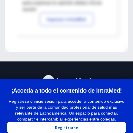
para expresar tu opinión debes iniciar
sesión
Ingresar a IntraMed
¡Acceda a todo el contenido de IntraMed!
Centro de Ayuda
Regístrese o inicie sesión para acceder a contenido exclusivo
y ser parte de la comunidad profesional de salud más
relevante de Latinoamérica. Un espacio para conectar,
Términos y condiciones
compartir e intercambiar experiencias entre colegas.
| Políticas de privacidad
Registrarse
| Todos los derechos reservados | Copyright 1997-2026