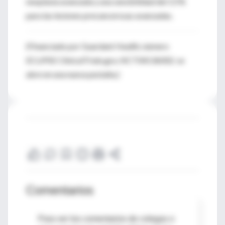
neoplasia avanzada y una sensibilidad del 13 %
para las lesiones precancerosas avanzadas.
(Financiado por Guardant Health; número
ECLIPSE ClinicalTrials.gov, NCT04136002. se
abre en una nueva pestaña.)
Comentarios
Para ver los comentarios de colegas o