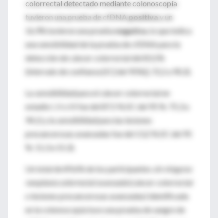
colorrectal detectado mediante colonoscopía
tuvieron una prueba de cfDNA
positiva
y un
16,9% tuvieron una prueba
negativa
, lo que indica
una sensibilidad de la prueba de cfDNA para la
detección de cáncer colorrectal del 83,1%
(intervalo de confianza [IC] del 95%)], 72,2 a 90,3).
La
sensibilidad
para el cáncer colorrectal en
estadio I, II o III fue del 87,5 % (IC del 95 %: 75,3 a
94,1) y la
sensibilidad
para las lesiones
precancerosas avanzadas fue del 13,2 % (IC del 95
%: 11,3 a 15,3).
Un total de 89,6% de los participantes
sin ninguna
neoplasia colorrectal avanzada
(cáncer colorrectal
o lesiones precancerosas avanzadas) identificada
en la colonoscopía tuvo una prueba de sangre de