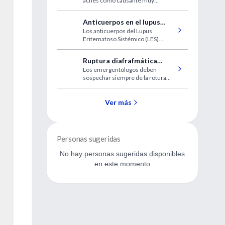
acnes como causante muy
progresiva
frecuente para esta dermopatía.
Anticuerpos en el lupus
Los anticuerpos del Lupus
eritematoso sistémico
Eritematoso Sistémico (LES)
preceden en mucho tiempo a las
manifestaciones clínicas de la
Ruptura diafrafmática
enfermedad.
Los emergentólogos deben
traumática en pacientes
sospechar siempre de la rotura
pediátricos
diafragmática y sus
complicaciones asociadas al
evaluar a las víctimas de un
Ver más
traumatismo abdominal cerrado.
Personas sugeridas
No hay personas sugeridas disponibles
en este momento