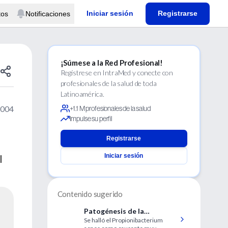
Iniciar sesión
Registrarse
tos
Notificaciones
¡Súmese a la Red Profesional!
Regístrese en IntraMed y conecte con
profesionales de la salud de toda
Latinoamérica.
2004
+1.1 M profesionales de la salud
Impulse su perfil
Registrarse
Iniciar sesión
l
Contenido sugerido
Patogénesis de la
Se halló el Propionibacterium
hipomelanosis macular