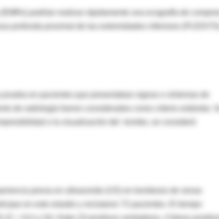
 (EMRs) podrían realizar rápidamente una ecografía de compre
osa profunda proximal de las extremidades inferiores (PLEDVTs
na prueba en pacientes que presentaban signos o síntomas de
to de radiología fueron considerados como criterio estándar. 
presibilidad o la visualización del trombo, se consideró
periencia previa en ultrasonido (US) en trombosis de venas
icipar en este estudio y reclutaron 72 pacientes. El tiempo
IC = 9,4 a 14). Hubo 23 positivos verdaderos, 4 falsos positivo