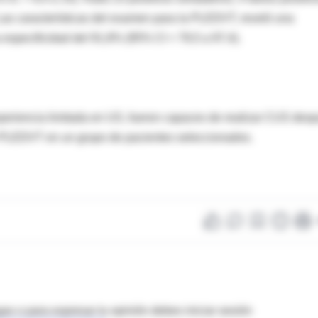
Las características del examen para la PLEDVT, reveló una
 especificidad del 91,8% (95% CI = 79,5 a 97,4).
periencia limitada en US, fueron capaces de realizar CUS des
e PLEDVT en un grupo de pacientes seleccionados.
as o para expresar tu opinión debes iniciar sesión