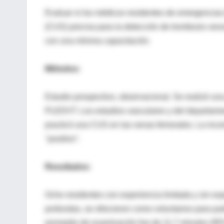
Evaluar si los médicos residentes de emergencias
(CUS) precisa para la detección de trombosis ven
con una mínima capacitación.
Métodos:
Estudio prospectivo, observacional. Se realizó u
PLEDVT. Los estudios vasculares y del departamen
practicó una CUS en las venas femorales. La incom
"positivo".
Resultados:
Ocho residentes con experiencia limitada y sin ex
profundas, se ofrecieron como voluntarios para part
promedio de examinación fue de 11,7 minutos (95% 