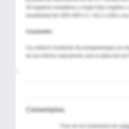
45 negativos verdaderos y ningún falso negativo. 
sensibilidad del 100% (95% CI = 82,2 a 100) y una
Conclusión:
Los médicos residentes de emergentología con ex
de una mínima capacitación, para la detección d
Comentarios
Para ver los comentarios de coleg