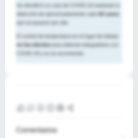
Se identificó un caso de COVID-19 mediante la
detección de aproximadamente cada
40 casos
que se pasaron por alto.
El control de temperatura en el lugar de trabajo
no fue efectivo
para detectar trabajadores con
COVID-19 y no se recomienda.
Comentarios