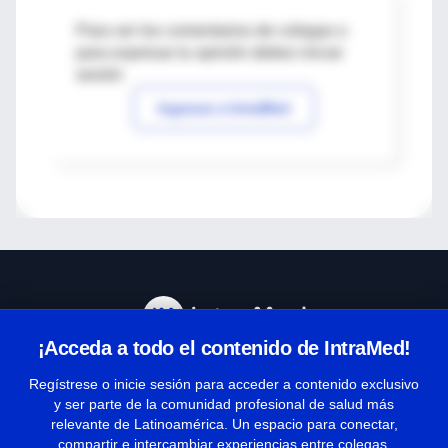
Para ver los comentarios de colegas o
para expresar tu opinión debes iniciar
sesión
Ingresar a IntraMed
¡Acceda a todo el contenido de IntraMed!
Centro de Ayuda
Regístrese o inicie sesión para acceder a contenido exclusivo
y ser parte de la comunidad profesional de salud más
relevante de Latinoamérica. Un espacio para conectar,
Términos y condiciones
compartir e intercambiar experiencias entre colegas.