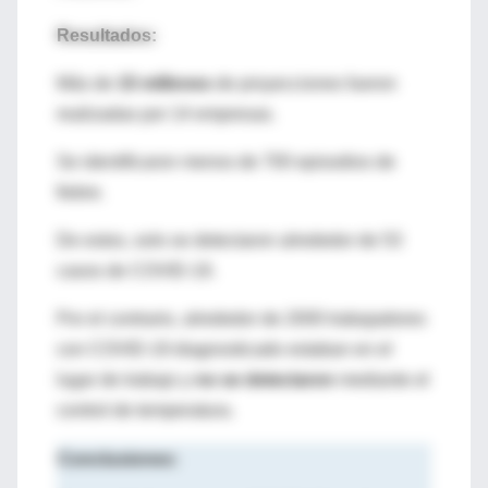
Resultados:
Más de
15 millones
de proyecciones fueron
realizadas por 14 empresas.
Se identificaron menos de 700 episodios de
fiebre.
De estos, solo se detectaron alrededor de 53
casos de COVID-19.
Por el contrario, alrededor de 2000 trabajadores
con COVID-19 diagnosticado estaban en el
lugar de trabajo y
no se detectaron
mediante el
control de temperatura.
Conclusiones: