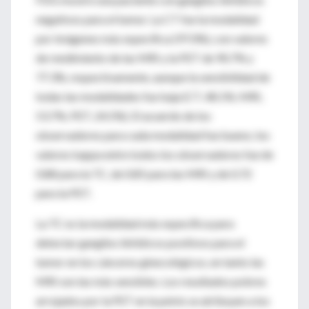
negativos para el tumor. La CT fue la modalidad
por imágenes más específica (97.0%), con valores
de rendimiento de las MRI y la PET de 90.7% y
77.3%, respectivamente, aunque la sensibilidad de
todas las modalidades fue baja (CT, 48.1%; MRI,
53.7%; PET, 24.5%). El acuerdo de los
observadores para cada modalidad fue bueno; los
valores kappa entre todos los observadores fue de
0.88 para la TC, de 0.85 para las MRI y de 0.72
para la PET.
La TC es la modalidad más específica para
detectar ganglios linfáticos positivos para el
tumor en los cánceres ginecológicos, en tanto las
MRI son las más sensibles. Los resultados pobres
arrojados por la PET en la pelvis se atribuyen a los