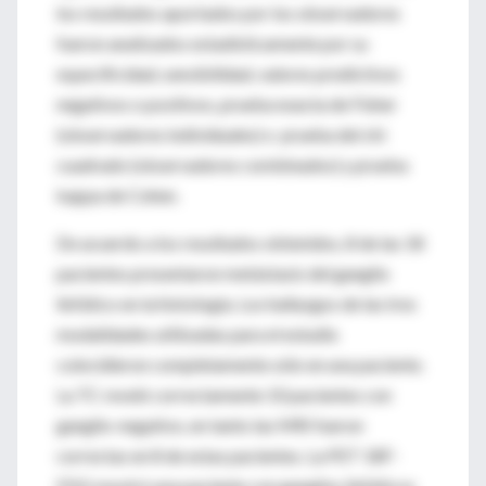
los resultados aportados por los observadores
fueron analizados estadísticamente por su
especificidad, sensibilidad, valores predictivos
negativos o positivos, prueba exacta de Fisher
(observadores individuales) o prueba del chi
cuadrado (observadores combinados) y prueba
kappa de Cohen.
De acuerdo a los resultados obtenidos, 8 de las 18
pacientes presentaron metástasis del ganglio
linfático en la histología. Los hallazgos de las tres
modalidades utilizadas para el estudio
coincidieron completamente sólo en una paciente.
La TC reveló correctamente 10 pacientes con
ganglio-negativo, en tanto las MRI fueron
correctas en 8 de estas pacientes. La PET 18F-
FDG mostró una paciente con ganglios linfáticos