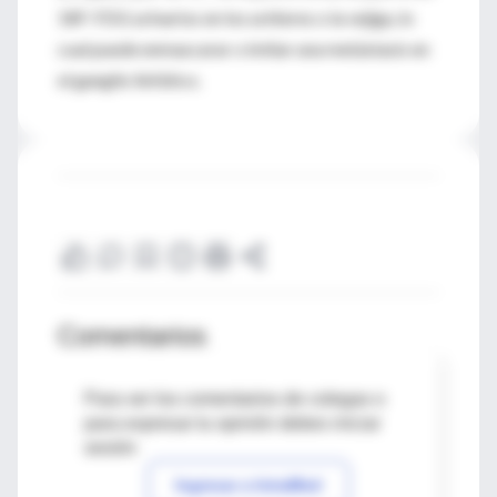
18F-FDG urinarios en los uréteres o la vejiga, lo
cual puede enmascarar o imitar una metástasis en
el ganglio linfático.
Comentarios
Para ver los comentarios de colegas o
para expresar tu opinión debes iniciar
sesión
Ingresar a IntraMed