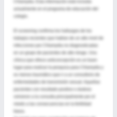
Chlamydia. Esta información está incluida
actualmente en el programa de educación del
colegio.
El screening confirma los hallazgos de los
trabajos recientes que hablan de un alto nivel de
infecciones por Chlamydia no diagnosticadas
en un grupo de pacientes de alto riesgo. Una
clínica que ofrece anticoncepción es un buen
lugar para realizar la pesquiza para Chlamydia y
es menos traumático que ir a un consultorio de
enfermedades de transmisión sexual. Aquellas
pacientes con resultado positivo o dudoso
volvieron a la consulta principalmente por el
miedo a las consecuencias en la fertilidad
futura.