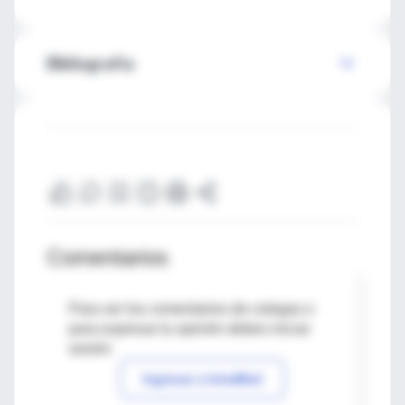
Bibliografía
Comentarios
Para ver los comentarios de colegas o
para expresar tu opinión debes iniciar
sesión
Ingresar a IntraMed