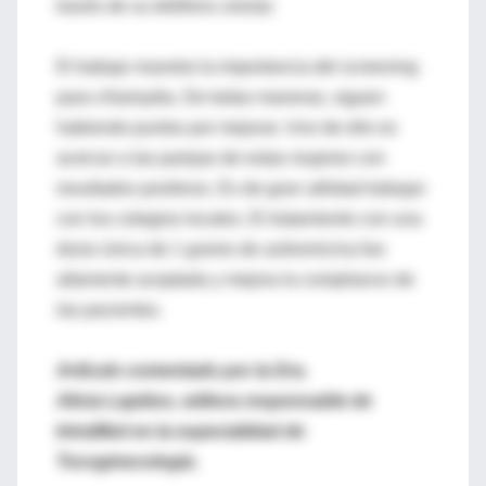
través de su teléfono celular.
El trabajo muestra la importancia del screening
para chlamydia. De todas maneras, siguen
habiendo puntos por mejorar. Uno de ello es
acercar a las parejas de estas mujeres con
resultados positivos. Es de gran utilidad trabajar
con los colegios locales. El tratamiento con una
dosis única de 1 gramo de azitromicina fue
altamente aceptada y mejora la compliance de
las pacientes.
Artículo comentado por la Dra.
Alicia Lapidus, editora responsable de
IntraMed en la especialidad de
Tocoginecología.