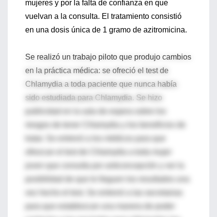
mujeres y por la falta de confianza en que
vuelvan a la consulta. El tratamiento consistió
en una dosis única de 1 gramo de azitromicina.
Se realizó un trabajo piloto que produjo cambios
en la práctica médica: se ofreció el test de
Chlamydia a toda paciente que nunca había
sido estudiada para Chlamydia. Se hizo
publicidad en la sala de espera sobre los
riesgos de tener Chlamydia y los beneficios de
tratar. Se entrenó a los médicos para que
ofrezcan el test de Chlamydia a toda mujer
joven que consulta por anticoncepción y ver la
posibilidad de que le lleguen los resultados una
vez hecho el test. Se entrenó a las secretarias
para que establezcan una manera de poder