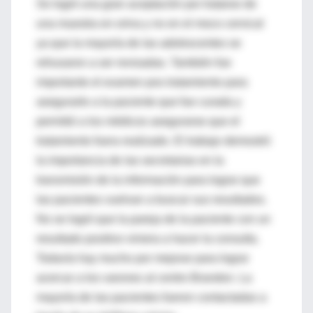
Se logró una gran aceptación por tratarse de
una muestra en orina y no en el moco cervical
ya que la mayoría de las adolescentes se
rehusaron a ser revisadas. También fue
importante el examen pos tratamiento para
asegurarle a la paciente que fue curada y
permitió a los médicos asegurarse que el
tratamiento fuera realizado. El trabajo demostró
la importancia de las secretarias en la
transmisión de la información para lograr que
las pacientes vuelvan a buscar sus resultados.
No se logró que la pareja de la paciente con un
resultado positivo viniera a hacer la consulta.
Todavía hay mucho por mejorar para lograr
acercar a los varones al centro Brandon. La
mayoría de las pacientes fueron contactadas a