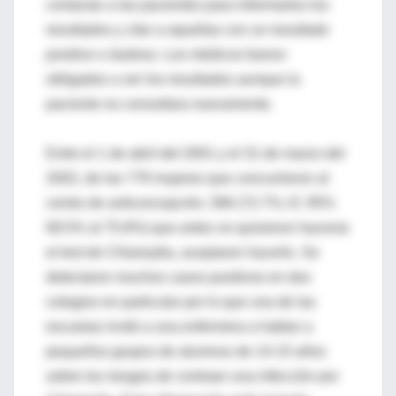
contactar a las pacientes para informarles los
resultados y citar a aquellas con un resultado
positivo o dudoso. Los médicos fueron
obligados a ver los resultados aunque la
paciente no consultara nuevamente.
Entre el 1 de abril del 2001 y el 31 de marzo del
2002, de las 779 mujeres que concurrieron al
centro de anticoncepción, 566 (72.7%; IC 95%
69.5% al 75.8%) que antes no quisieron hacerse
el test de Chlamydia, aceptaron hacerlo. Se
detectaron muchos casos positivos en dos
colegios en particular por lo que una de las
escuelas invitó a una enfermera a hablar a
pequeños grupos de alumnos de 14-15 años
sobre los riesgos de contraer una infección por