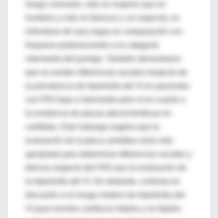
riesgo coronario, más en mujeres que en
hombres y más en blancos y, en especial, en
individuos de raza negra en comparación con
hispanos pertenecientes a la categoría
intermedia del puntaje. También demostraron
que no existen diferencias raciales respecto de
la prevalencia de hipertrofia del VI en pacientes
con FRS bajo o intermedio pero sí en cuanto a
la existencia de placas ateroscleróticas en
carótidas. Este hallazgo sugiere que la
evaluación de la placa carotídea sería más
apropiada para determinar diferencias raciales y
étnicas respecto del FRS que la evaluación de
la hipertrofia del VI. No obstante, continúa en
discusión si el riesgo relativo de hipertrofia del
VI para eventos cardíacos fatales y no fatales