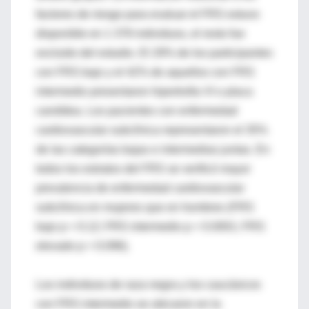
factores de riesgo para evaluar el FRS estuvo
disponible en 1 378 individuos, el resto fue
excluido del estudio. El 29% de los participantes
con FRS bajo y el 42% de aquellos con FRS
intermedio presentaron hipertrofia VI o placa
carotídea. Los pacientes con enfermedad
cardiovascular subclínica representaron el 35%
de las categorías bajas e intermedias juntas. En
todos los estratos del FRS se verificó mayor
prevalencia de enfermedad cardiovascular
subclínica en mujeres que en hombres (FRS
bajo p = 0.12; FRS intermedio p < 0.0001; FRS
elevado p = 0.096).
Los individuos de raza negra y los caucásicos
con FRS intermedio se ubicaron en la