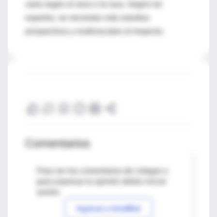
varía según el sexo o la raza. Según los
expertos, se necesitan más estudios
prospectivos y multirraciales al respecto.
Comentarios
Para ver los comentarios de colegas o
para expresar tu opinión debes iniciar
sesión
Ingresar a IntraMed