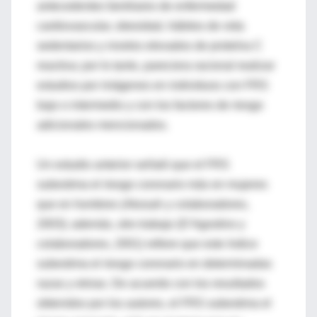
antecedentes familiares de enfermedad
cardiovascular, obesidad, hábitos de vida
sedentarios y niveles elevados de proteína C
reactiva; por lo tanto, pareciera racional realizar
estudios por imágenes en individuos con FRS
bajo o intermedio y con los factores de riesgo
adicionales mencionados.
Un estudio anterior señaló que el FRS
subestima el riesgo coronario más en mujeres
que en hombres (Akosah y colaboradores,
2003); además, otro trabajo (D’Agostino y
colaboradores, 2001) refiere que este índice
subestima el riesgo coronario en determinadas
razas y etnias. De acuerdo con los resultados
obtenidos por los autores, el FRS subestima el