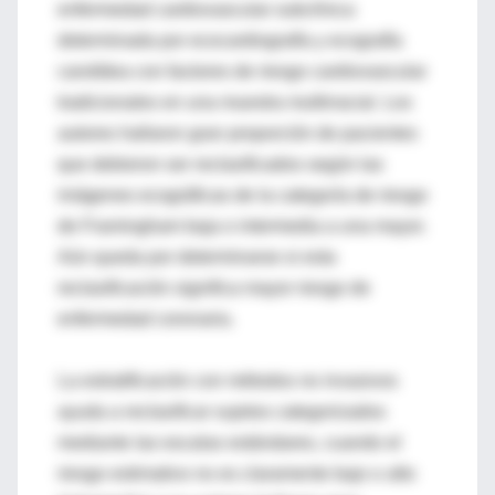
enfermedad cardiovascular subclínica
determinada por ecocardiografía y ecografía
carotídea con factores de riesgo cardiovascular
tradicionales en una muestra multirracial. Los
autores hallaron gran proporción de pacientes
que debieron ser reclasificados según las
imágenes ecográficas de la categoría de riesgo
de Framingham baja o intermedia a una mayor.
Aún queda por determinarse si esta
reclasificación significa mayor riesgo de
enfermedad coronaria.
La estratificación con métodos no invasivos
ayuda a reclasificar sujetos categorizados
mediante las escalas estándares, cuando el
riesgo estimativo no es claramente bajo o alto