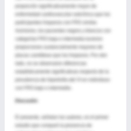
proporción significativamente mayor de
enfermedad cardiovascular subclínica que los
participantes hispanos con FRS similar.
Asimismo, los pacientes negros y blancos con
categorías FRS baja e intermedia tuvieron
proporciones sustancialmente mayores de
placas carotídeas que los hispanos. Por otro
lado, no se observaron diferencias
estadísticamente significativas respecto de la
prevalencia de hipertrofia del VI en individuos
con FRS bajo o intermedio.
Discusión
El presente, señalan los autores, es el primer
estudio que comparó la presencia de