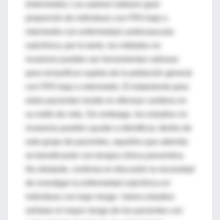
(intermedio). Los autores hallaron gran
proporción de individuos con FRS bajo o
intermedio con enfermedad cardiovascular
subclínica; por lo tanto, los métodos no
invasivos pueden ser herramientas valiosas
para reclasificar sujetos de la población general
con FRS bajo e intermedio. El tratamiento para
estos pacientes reside en efectuar cambios en
su estilo de vida. Sin embargo, los estudios no
invasivos pueden ayudar a identificar, dentro de
este grupo de pacientes, aquellos que además
se beneficiarán con terapia clínica preventiva.
No obstante, continúa en discusión la necesidad
de investigar la enfermedad subclínica en
individuos con bajo riesgo. Varios estudios
señalan el mayor riesgo de los pacientes con