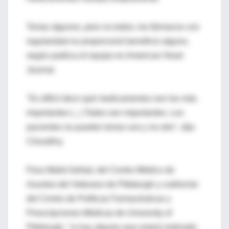
Tomar algunos, pero no todos, los fármacos con
regularidad no proporcionó beneficio alguno,
según publica el equipo en American Heart
Journal.
"Es difícil decir qué medicamentos son los más
importantes (...) Todos son importantes. Los
pacientes no pueden tomar uno y no otro", dijo
Choudhry.
Para Walid Gellad, del Centro Médico de
Asuntos del Veterano de Pittsburgh y codirector
del Centro de Políticas Farmacéuticas y
Prescripciones Médicas de University of
Pittsburgh, "si hay alguien que estará motivado