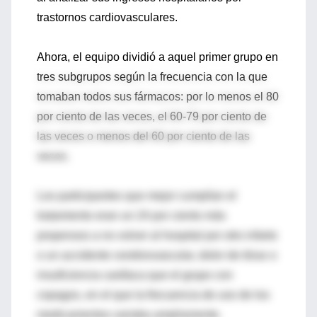
trastornos cardiovasculares.
Ahora, el equipo dividió a aquel primer grupo en
tres subgrupos según la frecuencia con la que
tomaban todos sus fármacos: por lo menos el 80
por ciento de las veces, el 60-79 por ciento de
las veces o menos del 60 por ciento de las
veces.
Los participantes que mejor cumplían el
tratamiento eran un 24 por ciento más
propensos a no volver al hospital por otro infarto
o un accidente cerebrovascular, dolor de tórax o
insuficiencia cardíaca que el grupo con
copagos, en el que la frecuencia de uso de los
medicamentos variaba ampliamente.