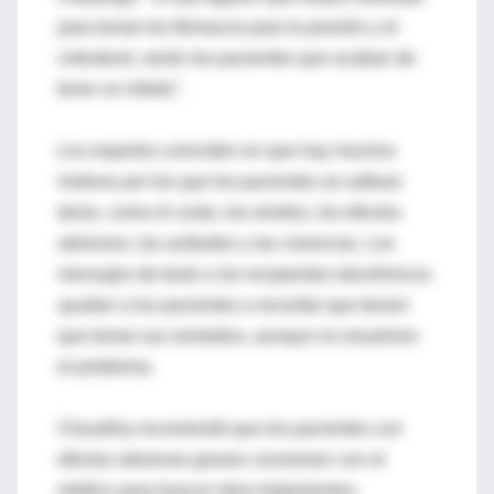
para tomar los fármacos para la presión y el
colesterol, serán los pacientes que acaban de
tener un infarto".
Los expertos coinciden en que hay muchos
motivos por los que los pacientes se saltean
dosis, como el costo, los olvidos, los efectos
adversos, las actitudes y las creencias. Los
mensajes de texto o los recipientes electrónicos
ayudan a los pacientes a recordar que tienen
que tomar sus remedios, aunque no resuelven
el problema.
Choudhry recomendó que los pacientes con
efectos adversos graves conversen con el
médico para buscar otros tratamientos.