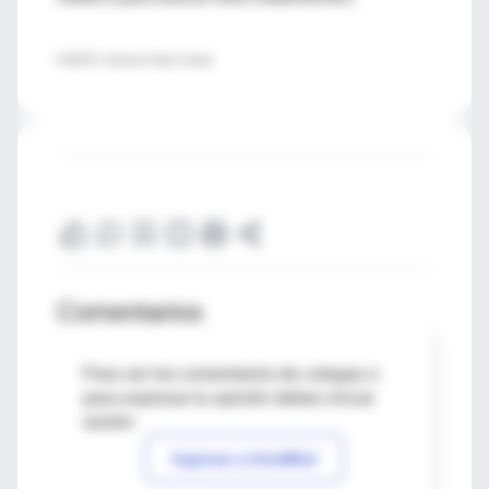
FUENTE: American Heart Journal
Comentarios
Para ver los comentarios de colegas o
para expresar tu opinión debes iniciar
sesión
Ingresar a IntraMed