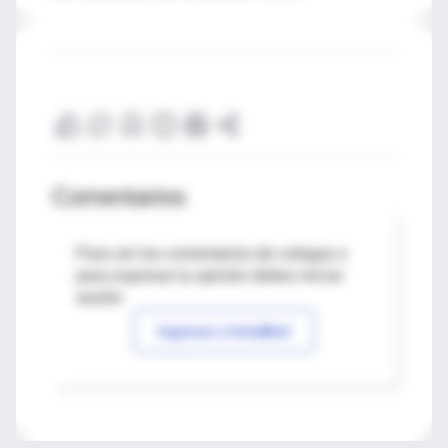
Comentarios
Para ver los comentarios de colegas o
para expresar tu opinión debes iniciar
sesión
Ingresar a IntraMed