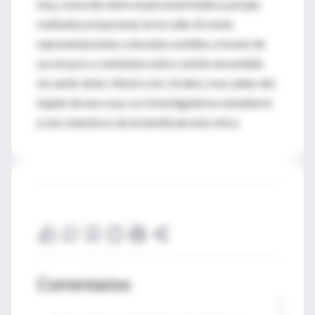
muy conocido entre el personal médico porque
realizaba actuaciones en la calle. En estas
representaciones colocaba cuchillos a través de
sus brazos y caminaba sobre carbón encendido
sin sentir dolor. Murió a los 14 años, tras saltar del
tejado de una casa. Los investigadores estudiaron
a seis miembros de la familia de este chico.
Comentarios