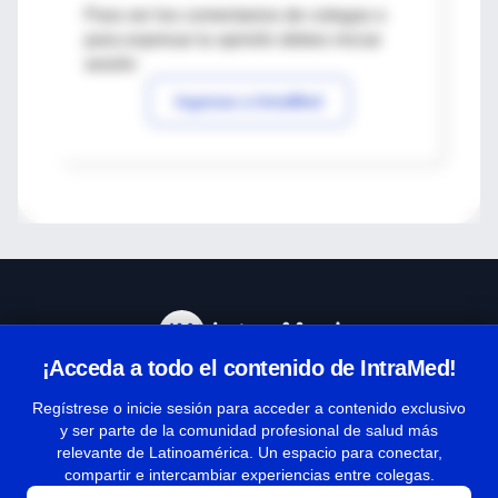
Para ver los comentarios de colegas o
para expresar tu opinión debes iniciar
sesión
Ingresar a IntraMed
¡Acceda a todo el contenido de IntraMed!
Centro de Ayuda
Regístrese o inicie sesión para acceder a contenido exclusivo
y ser parte de la comunidad profesional de salud más
relevante de Latinoamérica. Un espacio para conectar,
Términos y condiciones
compartir e intercambiar experiencias entre colegas.
| Políticas de privacidad