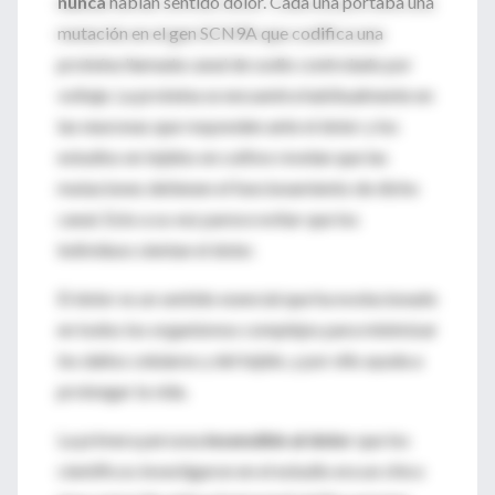
nunca
habían sentido dolor. Cada una portaba una
mutación en el gen SCN9A que codifica una
proteína llamada canal de sodio controlado por
voltaje. La proteína se encuentra habitualmente en
las neuronas que responden ante el dolor y los
estudios en tejidos en cultivo revelan que las
mutaciones detienen el funcionamiento de dicho
canal. Esto a su vez parece evitar que los
individuos sientan el dolor.
El dolor es un sentido esencial que ha evolucionado
en todos los organismos complejos para minimizar
los daños celulares y del tejido, y por ello ayuda a
prolongar la vida.
La primera persona
insensible al dolor
que los
científicos investigaron en el estudio era un chico