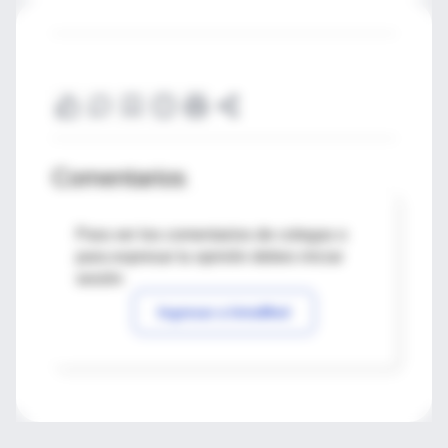
Comentarios
Para ver los comentarios de colegas o
para expresar tu opinión debes iniciar
sesión
Ingresar a IntraMed