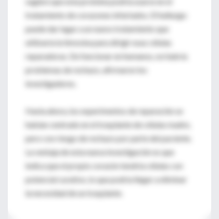
sugiere que esta proteína podría usarse en el
tratamiento de corazones infartados. El hallazgo
puede dar lugar a un nuevo tratamiento que
utilizaría la timosina para dirigir esas células
reparadoras. De funcionar en humanos, no habría
problemas de rechazo, afirmaron los
investigadores.
Hasta ahora, los experimentos de reparación se
habían centrado en el trasplante de células madre,
pero con riesgo de rechazo por parte del paciente.
La ventaja de esta nueva investigación es que
indica que el propio corazón tendría células con
potencial curativo, lo que podría llegar a eliminar
la necesidad de un trasplante.