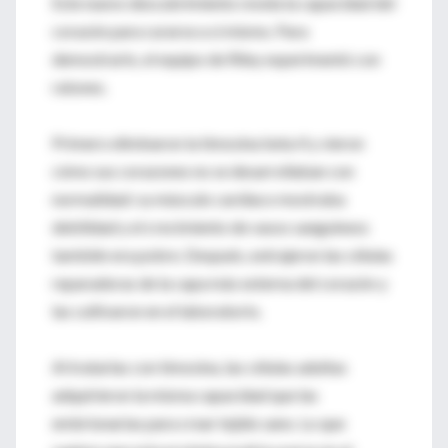
Este nuevo descubrimiento revela la capacidad del
corazón para curarse a sí mismo. Para
demostrarlo, el equipo de Riley experimentó con
ratones.
Primero eliminaron la timosina beta 4 y vieron
cómo sus corazones no se desarrollaban con
normalidad: su músculo cardíaco mostraba
debilidad y el crecimiento de vasos sanguíneos
también era pobre. Después, extrajeron las células
reparadoras de la capa más externa del corazón y
las cultivaron en el laboratorio.
Al tratarlas con timosina, las células adultas
adquirieron la misma capacidad que las
embrionarias para crear tejido sano. Lo que