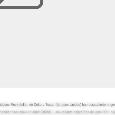
sidades Rockefeller, de Duke y Texas (Estados Unidos) han descubierto el ge
acular asociada a la edad (DMAE), una variante específica del gen CFH, se