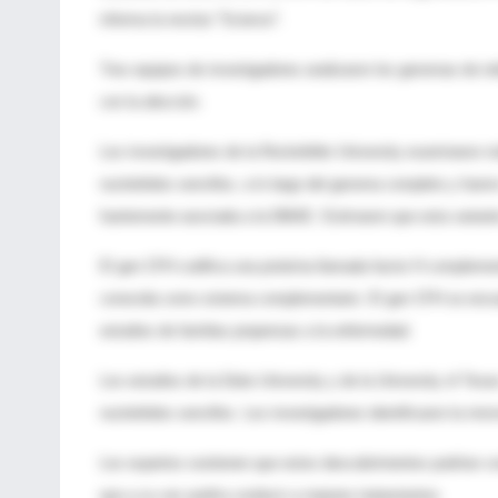
informa la revista "Science".
Tres equipos de investigadores analizaron los genomas de in
con la afección.
Los investigadores de la Rockefeller University examinaron
nucleótidos sencillos, a lo largo del genoma completo y fuero
fuertemente asociada a la DMAE. Estimaron que esta variante 
El gen CFH codifica una proteína llamada factor H complemen
conocida como sistema complementario. El gen CFH se encu
estudios de familias propensas a la enfermedad.
Los estudios de la Duke University y de la University of Tex
nucleótidos sencillos. Los investigadores identificaron la mis
Los expertos sostienen que estos descubrimientos podrían co
que a su vez podría conducir a mejores tratamientos.