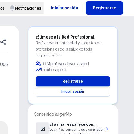
Iniciar sesión
Registrarse
tos
Notificaciones
¡Súmese a la Red Profesional!
Regístrese en IntraMed y conecte con
profesionales de la salud de toda
Latinoamérica.
2005
+1.1 M profesionales de la salud
Impulse su perfil
Registrarse
Iniciar sesión
Contenido sugerido
El asma reaparece con
Los niños con asma que consiguen
frecuencia al inicio de la