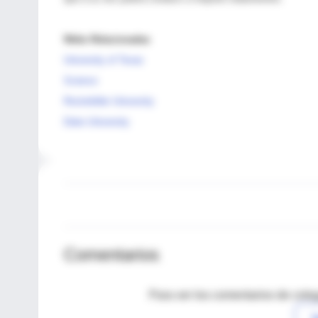
Webs Relacionadas
University of Texas
Science
Rockefeller University
Duke University
Comentarios
Para ver los comentarios de coleg