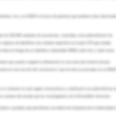
dividuos con y sin DMAE en busca de patrones que pudieran estar relacionad
 más de 100.000 variantes de secuencias, conocidas como polimorfismos de
n capaces de identificar una variante específica en el gen CFH que estaba
eleva el riesgo de un individuo a desarrollar DMAE entre tres y siete veces.
tario que ayuda a regular la inflamación en una rama del sistema inmune
entra en una sección del cromosoma 1 que ha sido ya asociada con la DMA
as se centraron en esta región cromosómica y clasificaron sus polimorfismos 
ma variante del estudio que los investigadores de la Rockefeller University.
nducir a pruebas que permitieran una detección temprana de la enfermedad l