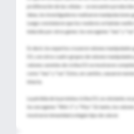
proliferación de las células— se encuentra producid
ideas, los investigadores realizaron manipulaciones 
Luego constataron que los roedores se habían vuelto 
inducido por otros genes: los oncogenes "neu" y "ras
Es decir, los expertos cruzaron ratones manipulados 
D1, con otros cuatro grupos de ratones manipulados 
ratones carentes de ciclina D1 se mostraron comple
como "neu" y "ras". Estos, en cambio, causaron num
intacta.
La pérdida de la proteína ciclina D1, no obstante, no
los oncogenes "Wnt-1" y "Myc". En tanto, los ratones 
mostraron inmunidad a ningún tipo de cáncer.