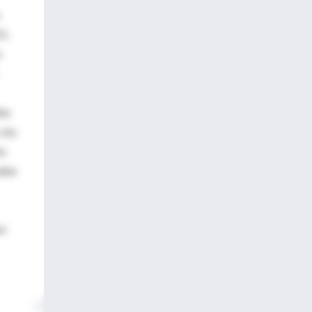
1.
s
ina
 los
os
vaba
or