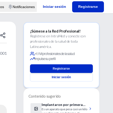
Iniciar sesión
Registrarse
tos
Notificaciones
¡Súmese a la Red Profesional!
Regístrese en IntraMed y conecte con
profesionales de la salud de toda
Latinoamérica.
2001
+1.1 M profesionales de la salud
Impulse su perfil
Registrarse
Iniciar sesión
Contenido sugerido
Implantaron por primera
Es un aparato que pesa casi un kilo
vez un corazón artificial