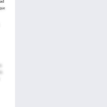
dad
 que
a
ía