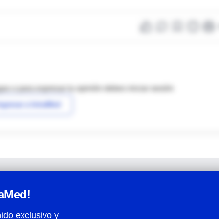
as o para expresar tu opinión debes iniciar sesión
ngresar a IntraMed
raMed!
ido exclusivo y