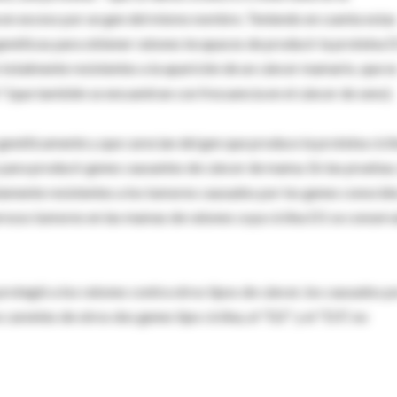
a en exceso por un gen del mismo nombre. Teniendo en cuenta estas
genéticas para obtener ratones incapaces de producir la proteína D
totalmente resistentes a la aparición de un cáncer mamario, que e
" (que también se encuentran con frecuencia en el cáncer de seno).
genéticamente y que carecían del gen que produce la proteína cicl
para producir genes causantes de cáncer de mama. En las pruebas,
tamente resistentes a los tumores causados por los genes conocid
erosos tumores en las mamas de ratones cuya ciclina D1 se conser
 protegió a los ratones contra otros tipos de cáncer, los causados p
carentes de otros dos genes tipo ciclina, el "D2" y el "D3", no