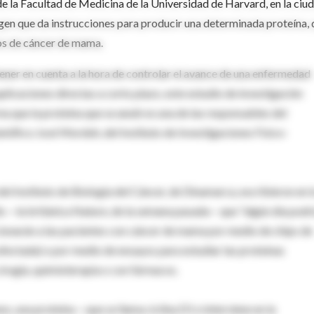
e la Facultad de Medicina de la Universidad de Harvard, en la ciu
n gen que da instrucciones para producir una determinada proteína,
os de cáncer de mama.
ener en cuenta a la hora de controlar el avance de una enfermedad
licaciones directas a corto plazo, este estudio de investigación
a que la proteína que se anuló es una de las responsables del
entífico José Mordoh, del Instituto de Investigaciones Físico-
del Instituto de Biología del Cáncer, de Dinamarca, escribieron en l
dio —la británica Nature, de la semana pasada— que "algún día podr
cionarán a las pacientes con cáncer de mama por medio de chips de
fectada) o por medio de ensayos para estudiar las proteínas
cirugía, quimioterapia o con fármacos.
no, una proteína —que se llama ciclina D1 e interviene en la