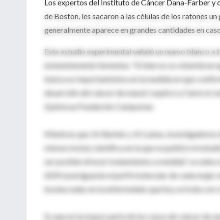
Los expertos del Instituto de Cáncer Dana-Farber y d
de Boston, les sacaron a las células de los ratones u
generalmente aparece en grandes cantidades en cas
Este estudio experimental señaló un nuevo blanco a t
eminentemente femenina. "Si bien no se vislumbran ap
básica es importantísimo en la medida en que confirm
desarrollo del cáncer de mama", explicó a Clarín el ci
Químicas/Fundación Campomar.
Mientras que Jiri Bartek y Jiri Lukas, investigadores 
misma revista científica en la que se publicó el estu
ser posible ofrecer tratamientos a medida", se selec
ADN (averiguarán el perfil molecular de cada mujer a
involucradas en la enfermedad, que hoy se trata con 
Es que en la mayor parte de los casos de cáncer de se