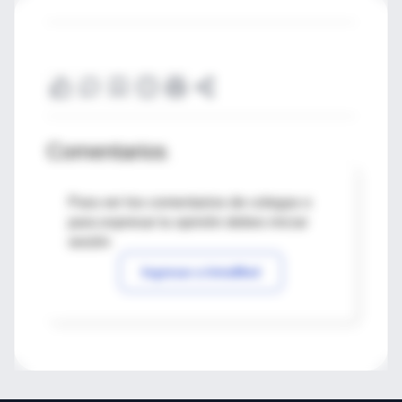
Comentarios
Para ver los comentarios de colegas o
para expresar tu opinión debes iniciar
sesión
Ingresar a IntraMed