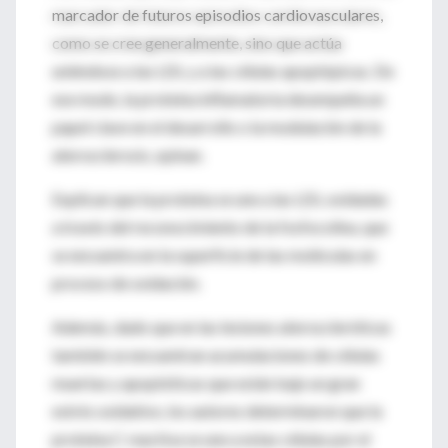
marcador de futuros episodios cardiovasculares,
como se cree generalmente, sino que actúa
uniéndose a las LDL y a las células apoptópicas. De
ese modo, la proteína inflamatoria desempeña un
papel clave en el desarrollo o la modulación de la
aterosclerosis, opinan.
Explican que la proteína se une a las LDL oxidadas
a través del reconocimiento de la fosfocolina, que
se encuentra en la superficie de las moléculas en
proceso de oxidación.
Además, dado que en las lesiones ateroscleróticas
también se encuentran acumulaciones de células
muertas y apoptóticas que están bajo un gran
estrés oxidativo, los autores determinaron que la
proteína C reactiva se une a estas células por el