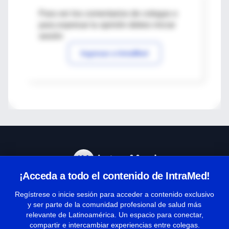
Para ver los comentarios de colegas o
para expresar tu opinión debes iniciar
sesión
Ingresar a IntraMed
¡Acceda a todo el contenido de IntraMed!
Centro de Ayuda
Regístrese o inicie sesión para acceder a contenido exclusivo
y ser parte de la comunidad profesional de salud más
relevante de Latinoamérica. Un espacio para conectar,
Términos y condiciones
compartir e intercambiar experiencias entre colegas.