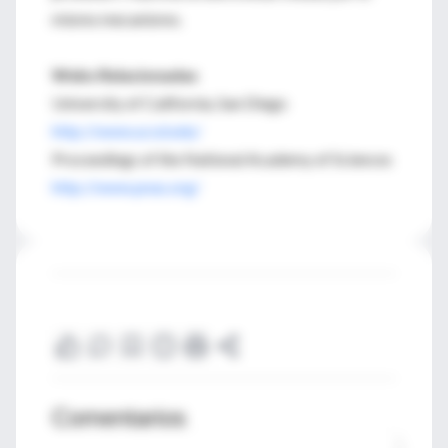
mismo mecanismo.
Webs Relacionadas
University of California, San Diego
http://www.ucsd.edu/
Proceedings of the National Academy of Sciences
http://www.pnas.org/
Comentarios