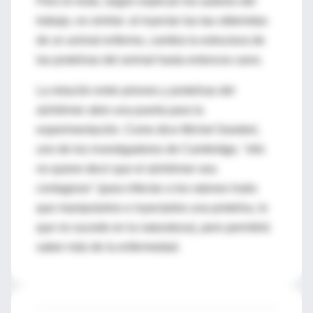
Pero el resto, según explican los autores del
trabajo, es similar: al inyectar las tau obtenidas
de un animal enfermo, cambia la estructura de
las proteínas del animal hasta entonces sano.
La relación entre priones y proteínas del
alzhéimer abre una puerta para la
experimentación. Como dice Michel Goedert,
uno de los investigadores de Cambridge, "ello
no quiere decir que el alzhéimer sea
contagioso" (para infectar a los ratones hubo
que manipularlos e inyectarles una proteína, lo
que no sucede en la naturaleza), pero permitirá
saber más de la enfermedad.