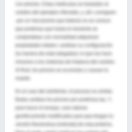
con priones. Estas moléculas se trasladan al
cerebro del ejemplar infectado, y, ahí, consiguen
-por un mecanismo que todavía no se conoce-
que proteínas que hasta el momento se
comportaban con normalidad adquieran
propiedades letales: cambian su configuración
(la manera de estar plegadas), lo que las hace
inmunes a los sistemas de limpieza del cerebro.
Al final, los priones se acumulan y causan la
muerte.
En el caso del alzhéimer, el proceso es similar.
Basta cambiar los priones por proteínas tau. Y,
para hacer el ensayo, usar ratones
genéticamente modificados para que tengan la
versión filamentosa (estirada) de esta proteína.