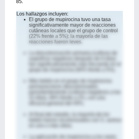
85.
Los hallazgos incluyen:
El grupo de mupirocina tuvo una tasa
significativamente mayor de reacciones
cutáneas locales que el grupo de control
(22% frente a 5%); la mayoría de las
reacciones fueron leves.
La descolonización primaria (cultivos de
superficie negativos después de 8 días)
fue significativamente más frecuente en el
grupo de mupirocina (94% frente a 5%).
Más bebés en el grupo de mupirocina
permanecieron descolonizados
persistentemente (cultivos negativos a los
22 días), 46% frente a 2%, con una
eficacia general del 44%.
Al final del estudio, la mayoría de los
bebés fueron recolonizados con S. aureus
en uno o más sitios.
La aplicación de mupirocina a los nares