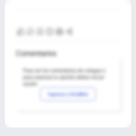
Comentarios
Para ver los comentarios de colegas o
para expresar tu opinión debes iniciar
sesión
Ingresar a IntraMed