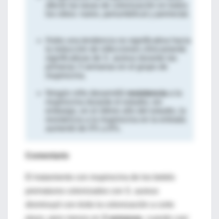
afectó las tasas de colonización en todos
los sitios: nares, periumbilical y perirectal.
Hubo una tendencia no significativa hacia
la reducción de infecciones clínicamente
significativas de S. aureus durante las
primeras 3 semanas en el grupo de
mupirocina.
Ningún niño desarrolló
resistencia
a la
mupirocina durante el estudio; sin
embargo, en el último año del estudio, la
resistencia a la mupirocina en la entrada
aumentó de 0% a 6%.
Comentario
El tratamiento con mupirocina de los bebés
prematuros colonizados con S. aureus
disminuyó con éxito la colonización a corto
plazo, pero menos en
3 semanas
, cuando casi