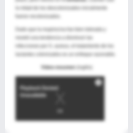
la mitad de los descolonizados inicialmente
fueron recolonizados.
Dado que la mupirocina fue bien tolerada y
mostró una tendencia a disminuir las
infecciones por S. aureus, el tratamiento de los
lactantes colonizados es un enfoque razonable.
Video-resumen
(inglés)