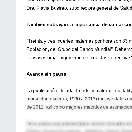
Dra. Flavia Bustreo, subdirectora general de Salud
También subrayan la importancia de contar co
"Treinta y tres muertes maternas por hora son 33 m
Población, del Grupo del Banco Mundial”. Debemo
causas y tomar urgentemente medidas correctivas"
Avance sin pausa
La publicación titulada Trends in maternal mortali
mortalidad materna, 1990 a 2013) incluye datos nu
de 2012, así como mejores métodos de estimación 
Once países que presentaban niveles elevados d
Eritrea, Guinea Ecuatorial, , Maldivas, Nepal, R