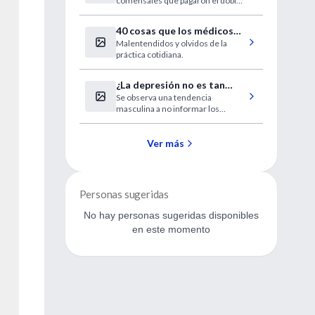
comensales que pagaron el doble
disfrutaron más de la comida.
40 cosas que los médicos
Malentendidos y olvidos de la
no deberíamos olvidar
práctica cotidiana.
¿La depresión no es tan
Se observa una tendencia
frecuente en los hombres?
masculina a no informar los
síntomas depresivos, sugiere un
nuevo estudio.
Ver más
Personas sugeridas
No hay personas sugeridas disponibles
en este momento