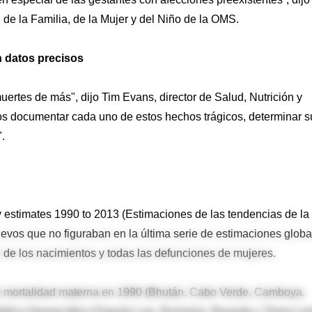
 de la Familia, de la Mujer y del Niño de la OMS.
n datos precisos
uertes de más", dijo Tim Evans, director de Salud, Nutrición y
s documentar cada uno de estos hechos trágicos, determinar s
.
ty estimates 1990 to 2013 (Estimaciones de las tendencias de la
evos que no figuraban en la última serie de estimaciones globa
de los nacimientos y todas las defunciones de mujeres.
e mortalidad materna en 1990 (Bhután, Cabo Verde, Camboya,
epública Democrática Popular Lao, Rumania, Rwanda y Timor-Les