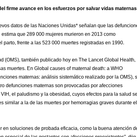
l firme avance en los esfuerzos por salvar vidas maternas
s datos de las Naciones Unidas* señalan que las defuncion
e estima que 289 000 mujeres murieron en 2013 como
parto, frente a las 523 000 muertes registradas en 1990.
lud (OMS), también publicado hoy en The Lancet Global Health,
sas muertes. En Global causes of maternal death: a WHO
nciones maternas: análisis sistemático realizado por la OMS), 
tro defunciones maternas son provocadas por afecciones
l VIH, el paludismo y la obesidad, cuyos efectos para la salud s
s similar a la de las muertes por hemorragias graves durante el
ir en soluciones de probada eficacia, como la buena atención d
en especial de las gestantes con afecciones preexistentes”, dijo