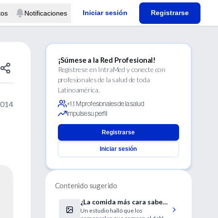
Iniciar sesión
Registrarse
tos
Notificaciones
¡Súmese a la Red Profesional!
Regístrese en IntraMed y conecte con
profesionales de la salud de toda
Latinoamérica.
2014
+1.1 M profesionales de la salud
Impulse su perfil
Registrarse
Iniciar sesión
Contenido sugerido
¿La comida más cara sabe
Un estudio halló que los
mejor?