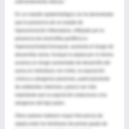
suficientemente intenso."
En un estudio epidemiológico se ha demostrado
que la presencia de un estado de
hiperactivación inflamatoria, reflejado por la
presencia de eosinofilia periférica e
hiperreactividad bronquial, aumenta el riesgo de
desarrollar asma. Aunque la atopía por sí misma
acarrea un riesgo aumentado de desarrollo del
asma en individuos con rinitis, la exposición
crónica a alergenos perennes, particularmente
de ambientes interiores, parece ser más
importante que la exposición estacional a los
alergenos del tipo polen.
Otros autores hallaron mayor frecuencia de
atopía entre los familiares de primer grado de