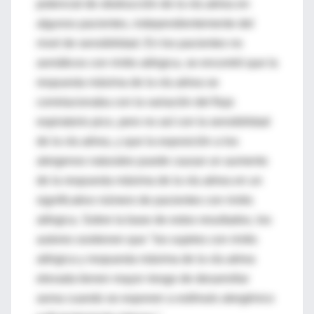
potencial de obstrucción de la vía aérea en
algunos pacientes, independientemente del
nivel de sensibilidad. En los pacientes no
asmáticos con rinitis alérgica, se encontró que la
respuesta máxima de la vía aérea se
correlacionaba con la variación del flujo
espiratorio pico, pero no así con la sensibilidad
de la vía aérea, y que la exposición a los
alergenos naturales puede causar un aumento
de la respuesta máxima de la vía aérea en un
significativo número de pacientes con rinitis
alérgica. Sobre la base de estos resultados, los
autores sostienen que "los sujetos con rinitis
alérgica y respuesta máxima de la vía aérea
elevada tienen mayor riesgo de desarrollar
asma cuando se exponen a estímulo alergénico