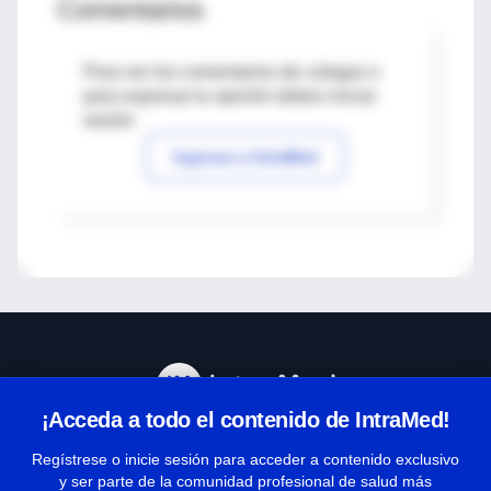
Comentarios
Para ver los comentarios de colegas o
para expresar tu opinión debes iniciar
sesión
Ingresar a IntraMed
¡Acceda a todo el contenido de IntraMed!
Centro de Ayuda
Regístrese o inicie sesión para acceder a contenido exclusivo
y ser parte de la comunidad profesional de salud más