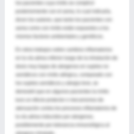
los pacientes cuya rinitis se complicó
posteriormente con el asma, lo cual indicaría,
dicen los autores, que tanto los pacientes con
asma como con rinitis están expuestos a los
mismos factores ambientales y genéticos.
En otros trabajos sobre cambios inflamatorios
en la vía aérea inferior luego de la inhalación de
dosis muy bajas de alergenos en sujetos no
asmáticos con rinitis alérgica, comparado con
los sujetos asmáticos y alergia leve, se
demostró que en algunos pacientes la rinitis
tuvo un efecto protector o mecanismos de
atenuación contra los procesos inflamatorios de
la vía aérea inducidos por alergenos,
posiblemente por tolerancia inmunológica al
alergeno inhalado.