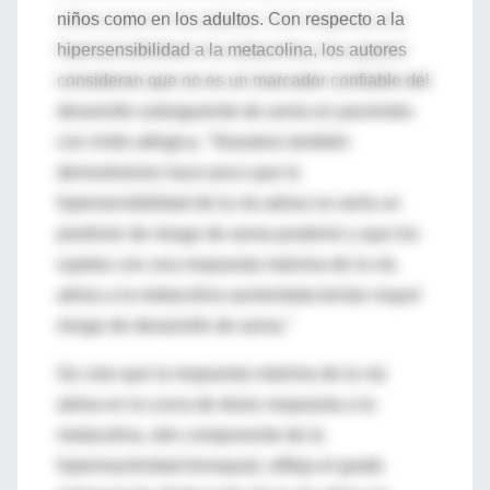
niños como en los adultos. Con respecto a la
hipersensibilidad a la metacolina, los autores
consideran que no es un marcador confiable del
desarrollo subsiguiente de asma en pacientes
con rinitis alérgica. "Nosotros también
demostramos hace poco que la
hipersensibilidad de la vía aérea no sería un
predictor de riesgo de asma posterior y que los
sujetos con una respuesta máxima de la vía
aérea a la metacolina aumentada tenían mayor
riesgo de desarrollo de asma."
Se cree que la respuesta máxima de la vía
aérea en la curva de dosis respuesta a la
metacolina, otro componente de la
hiperreactividad bronquial, refleja el grado