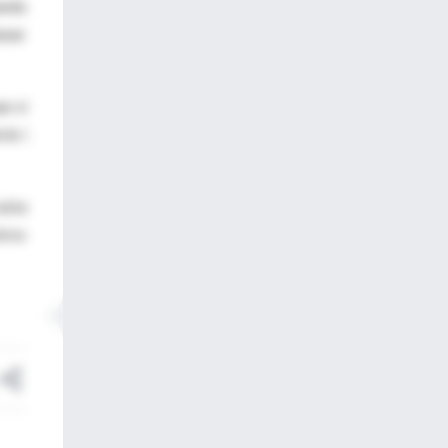
ando
ener
e sí
ià i
uiza
tros