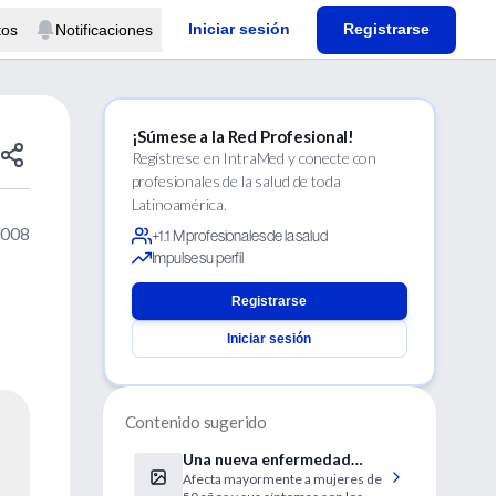
Iniciar sesión
Registrarse
tos
Notificaciones
¡Súmese a la Red Profesional!
Regístrese en IntraMed y conecte con
profesionales de la salud de toda
Latinoamérica.
2008
+1.1 M profesionales de la salud
Impulse su perfil
Registrarse
Iniciar sesión
Contenido sugerido
Una nueva enfermedad
Afecta mayormente a mujeres de
cardíaca asociada con el