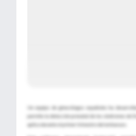
Un equipo de ginecólogos españoles ha desarroll
permite la detección prenatal de los síndromes de D
aplica durante el primer trimestre del embarazo.