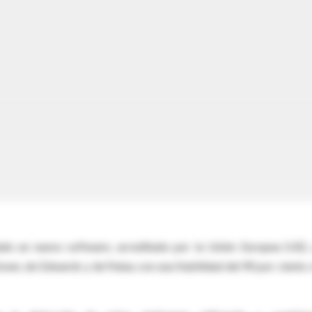
ado un nuevo software, acreditado por la Unión Europea (UE),
own, de Edwards y de Patau con una fiabilidad del 90 por ciento s