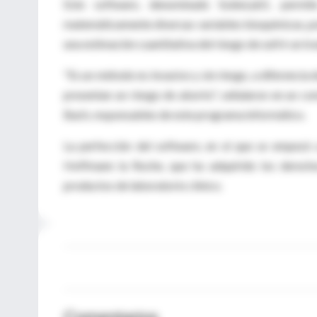
Este software, denominado SsdwLab5, permit
matemáticamente diversas variables bioquímicas, po
una estimación cuantitativa del riesgo de sufrir un tr
"Es un método no invasivo y sin riesgo, a diferencia 
presentan un riesgo de aborto", señalaron en un c
Bach, responsables de este programa informático.
La perfección del software, en el que se empezó a
Hoffmann la Roche, que ha adquirido los derechos
productos de laboratorio clínico.