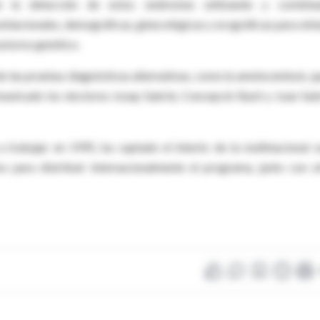
e la detección de estos síndromes utilizando y combin
blacionales, demográficas, ginecológicas y ecográficas para obt
astorno genético.
de las pruebas diagnósticas alternativas, como la amniocentesis, qu
omunicado los doctores Josep Sabrià, Concepció Bach y Joan Sabr
 trabajar en 1995, ha captado el interés de la multinacional s
 para distribuir internacionalmente el programa, junto con o