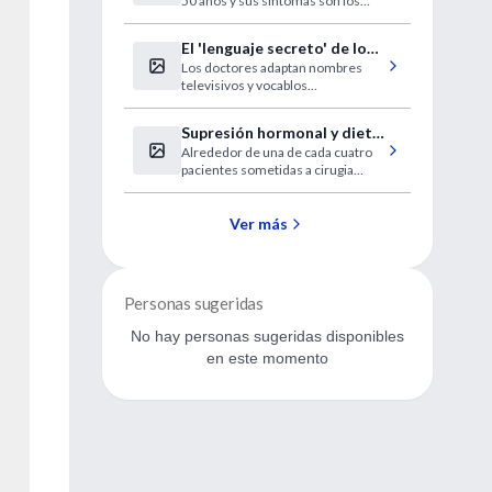
50 años y sus síntomas son los
estrés agudo
mismos del infarto.
El 'lenguaje secreto' de los
Los doctores adaptan nombres
médicos
televisivos y vocablos
informáticos para su día a día
Supresión hormonal y dieta
Alrededor de una de cada cuatro
contra el dolor de la
pacientes sometidas a cirugia
endometriosis
laparoscópica continúa
experimentando dolor y más de
un tercio requiere nuevas
Ver más
intervenciones.
Personas sugeridas
No hay personas sugeridas disponibles
en este momento