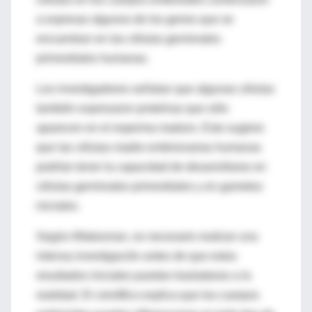
a expresar algunos de los genes que se
encuentran en las células germinales
primordiales humanas.
Los investigadores señalan que algunas células
también expresaron proteínas que sólo
aparecen en el esperma maduro. Esto sugiere
que las células madre embrionarias humanas
podrían tener la capacidad de desarrollarse en
células germinales primordiales y en gametos
iniciales.
Según Aflatoonian, es necesario realizar una
intensa investigación antes de que estos
resultados iniciales puedan trasladarse a la
realidad. El científico explica que los cuerpos