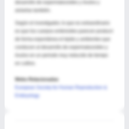
desarrollo de espermatozoides y óvulos y
aislarlas también.
Según el investigador, lo que es extraordinario
es que los cuerpos embrioides parecen producir
de forma espontánea el tejido y ambientes que
conducen al desarrollo de espermatozoides y
óvulos en un periodo muy reducido de tiempo
en cultivo.
Webs Relacionadas
European Society for Human Reproduction &
Embryology