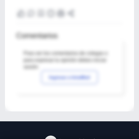
Comentarios
Para ver los comentarios de colegas o
para expresar tu opinión debes iniciar
sesión
Ingresar a IntraMed