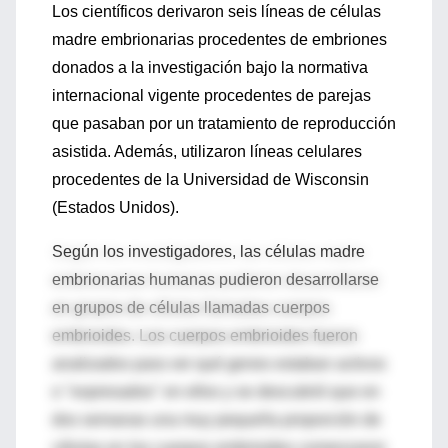
Los científicos derivaron seis líneas de células
madre embrionarias procedentes de embriones
donados a la investigación bajo la normativa
internacional vigente procedentes de parejas
que pasaban por un tratamiento de reproducción
asistida. Además, utilizaron líneas celulares
procedentes de la Universidad de Wisconsin
(Estados Unidos).
Según los investigadores, las células madre
embrionarias humanas pudieron desarrollarse
en grupos de células llamadas cuerpos
embrioides. Los cuerpos embrioides fueron
analizados para ver qué genes estaban activos
o "expresados" en ellos y se descubrió que en
dos semanas una muy pequeña proporción de
células en los cuerpos embrioides comenzaron