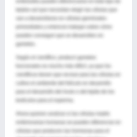
embrioides pueden diferenciarse en todo tipo de
tejidos así que necesitan elegir las células que
van a desarrollarse en células germinales
primordiales y entonces trabajar sobre cómo
pueden conseguir que se desarrollen en
gametos.
Según el científico, producir gametos
funcionales es mucho más difícil, ya que los
científicos tienen que recrear para las células en
cultivo el ambiente del folículo en desarrollo
para el desarrollo del óvulo o del tejido de los
testículos para el esperma.
Ahora quieren analizar si las células madre
embrionarias humanas se pueden diferenciar en
células que producen las hormonas para el