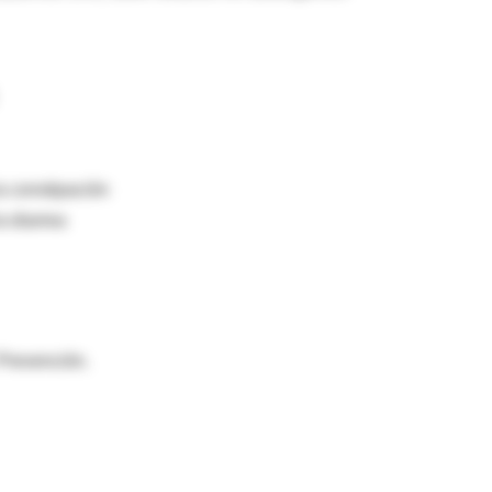
la constipación
a diarrea
 Prevención.