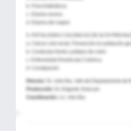
b- Post-Antibióticos
c- Diarrea severa.
d- Diarrea del viajero
5- PATOLOGÍAS COLONICAS DE ALTA PREVAL
a- Cáncer colo-rectal. Prevención en población ge
b- Conductas frente a pólipos de colon
c- Enfermedad Diverticular Colónica
d- Constipación
Director:
Dr. Julio Bai. Jefe del Departamento de
Producción
: Dr. Edgardo Smecuol.
Coordinación:
Lic. Inés Bai.