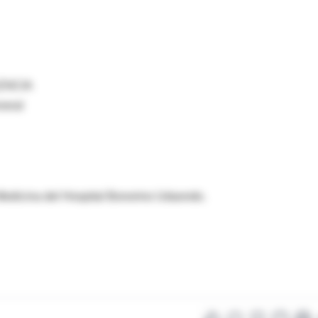
ENCIA
neral
 Medicina del Hospital Bonorino Udaondo.