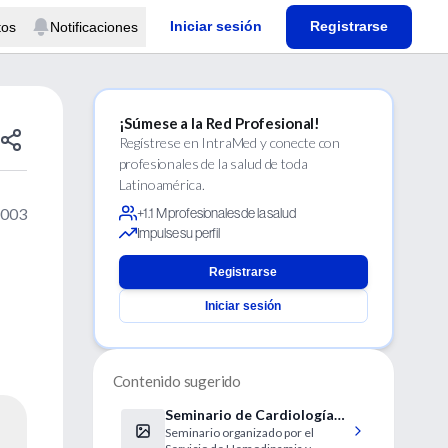
Iniciar sesión
Registrarse
tos
Notificaciones
¡Súmese a la Red Profesional!
Regístrese en IntraMed y conecte con
profesionales de la salud de toda
Latinoamérica.
2003
+1.1 M profesionales de la salud
Impulse su perfil
Registrarse
Iniciar sesión
Contenido sugerido
Seminario de Cardiología
Seminario organizado por el
Intervencionista