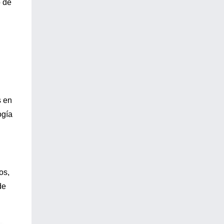
o de
s en
ogía
os,
de