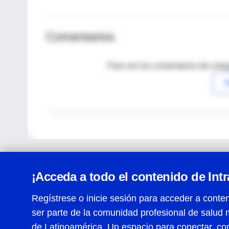
Comentarios
Para ver los comentarios de coleg
I
¡Acceda a todo el contenido de Int
Regístrese o inicie sesión para acceder a conten
ser parte de la comunidad profesional de salud 
Centro de Ayuda
de Latinoamérica. Un espacio para conectar, co