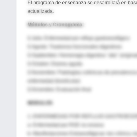
El programa de enseñanza se desarrollará en base
actualizada.
Módulos y Cronograma:
§ Julio: Enfermedad por reflujo gastroesofágico
§ Agosto: Trastornos funcionales digestivos
§ Septiembre: Hemorragia digestiva "alta" (origina
§ Octubre: Diarrea aguda
§ Noviembre: Patologías colónicas de prevalencia 
enfermedad diverticular)
§ Diciembre: Evaluación final
MODULOS
1- ENFERMEDAD POR REFLUJO GASTROESOF
a- Enfermedad por RGE no erosiva
b- Manifestaciones Extraesofágicas: tos crónica, t