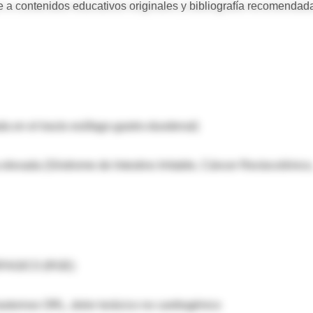
 a contenidos educativos originales y bibliografía recomendad
da en el tracto esófago-gastro-duodenal)
elevada (Síndrome de Intestino Irritable, Cáncer Rectocolónico
AGICO (RGE)
rastornos ORL, dolor torácico no cardiogénico