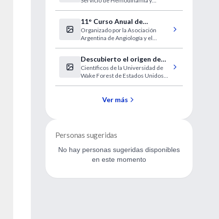
Servicio de Hemodinamia y
Cardiología Intervencionista del
Hospital Italiano de Buenos Aires
11° Curso Anual de
Organizado por la Asociación
Angiología y Cirugía
Argentina de Angiología y el
Cardiovascular
Colegio Argentino de Cirujanos
Cardiovasculares
Descubierto el origen de
Científicos de la Universidad de
una afección cerebral que
Wake Forest de Estados Unidos
restringe la visión a la
han hallado la explicación a una
mitad
extraña y poco frecuente patología
cerebral que provoca que los
Ver más
pacientes no puedan ver la mitad
del mundo visible.
Personas sugeridas
No hay personas sugeridas disponibles
en este momento