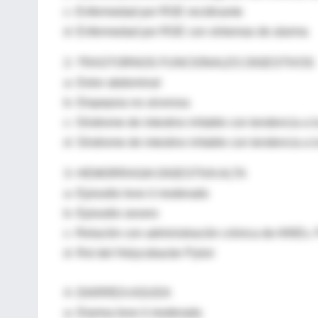
c- Enfermedad por RGE recidivante
d- Enfermedad por RGE con síntomas de alarma
2- TRASTORNOS FUNCIONALES DIGESTIVOS
a- Dolor abdominal
b- Dispepsia no ulcerosa
c- Síndrome de intestino irritable con tendencia a 
d- Síndrome de intestino irritable con tendencia a l
3- HEMORRAGIA DIGESTIVA ALTA
a- Episodio leve ó moderado
b- Episodio severo
c- Relación con administración crónica de AINEs.
d- Rol del Helycobacter Pylori
4- DIARREA AGUDA
a- Diarrea leve ó moderada