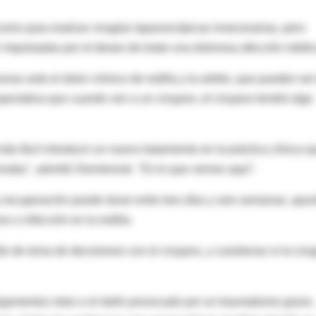
ciero para realizar cirugías laparoscópicas innecesarias, pero
 impulsadas por el deseo de tratar una dolorosa afección médic
nas ante el dolor crónico de rodilla y la artritis, que pueden ser
expectativa que cuando ven a un cirujano, el cirujano tendrá algo
ás fácil introducir un nuevo tratamiento en la práctica clínica q
aba", advirtió Siemieniuk. "Es lo que vemos aquí".
a recuperación puede durar entre tres días y seis semanas, apun
 o infección en la rodilla.
 de toma de decisiones con el cirujano, y cuestionar si la ciru
s ligamentos rotos o el daño provocado por un traumatismo grave,