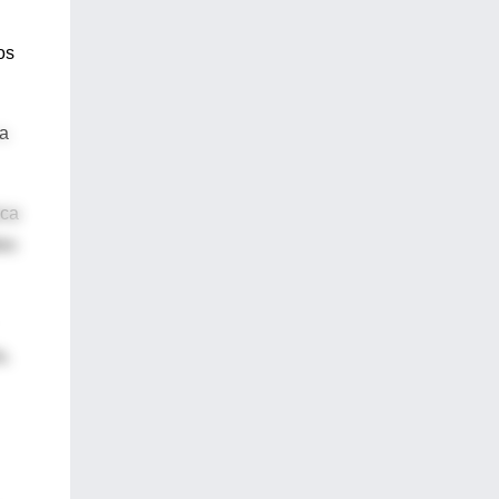
os
la
ica
des
a.