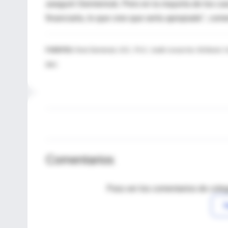
aseguró Siemieniuk. Pero en la mayoría de los cas
financiarla, lo que creo que sería apropiado", come
FUENTES:
Reed Siemieniuk, M.D., Ph.D., health researcher, McMaster Un
BMJ
Comentarios
Para ver los comentarios de coleg
I