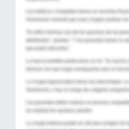
Los médicos y hospitales tienen un incentivo finan
Siemieniuk comentó que esas cirugías podrían ser
"Es difícil eliminar una de las opciones de las perso
debilitantes", planteó. "Y los pacientes tienen la 
que podrá ofrecerles".
La inercia también podría tener un rol. "Es mucho m
eliminar uno que luego averiguamos que no funcion
La cirugía laparoscópica tiene sus desventajas. L
Siemieniuk, y hay un riesgo de coágulos sanguíneos
Los pacientes deben realizar un proceso compartido
en realidad les ayudará, planteó.
La cirugía todavía puede ser útil para arreglar lo