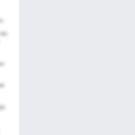
a.
 tan
ue
tó
gía