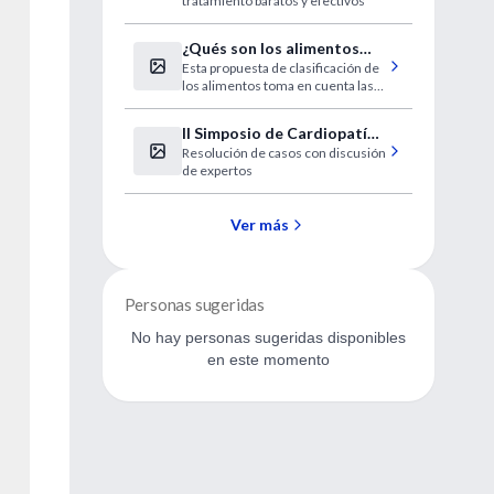
tratamiento baratos y efectivos
¿Qués son los alimentos
Esta propuesta de clasificación de
procesados y
los alimentos toma en cuenta las
ultraprocesados?
implicaciones para la promoción
de la salud y el bienestar de la
II Simposio de Cardiopatía
población y reconoce los factores
Resolución de casos con discusión
isquémica 2017
sociales, políticos y económicos
de expertos
Ver más
Personas sugeridas
No hay personas sugeridas disponibles
en este momento