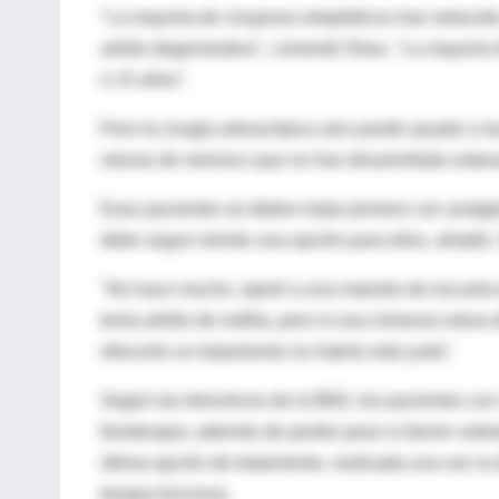
"La mayoría de cirujanos ortopédicos han reducido
artritis degenerativa", comentó Shea. "La mayoría
o 15 años".
Pero la cirugía artroscópica aún puede ayudar a 
roturas de menisco que no han desarrollado osteoa
Esos pacientes se deben tratar primero con analgés
debe seguir siendo una opción para ellos, añadió.
"No hace mucho, operé a una maestra de escuela d
tenía artritis de rodilla, pero sí una inmensa rot
ofrecerle un tratamiento no habría sido justo".
Según las directrices de la BMJ, los pacientes co
fisioterapia, además de perder peso si tienen sobre
última opción de tratamiento, realizada una vez l
terapia funciona.