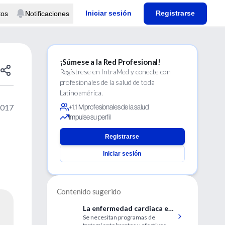
Iniciar sesión
Registrarse
tos
Notificaciones
¡Súmese a la Red Profesional!
Regístrese en IntraMed y conecte con
profesionales de la salud de toda
Latinoamérica.
2017
+1.1 M profesionales de la salud
Impulse su perfil
Registrarse
Iniciar sesión
Contenido sugerido
La enfermedad cardiaca es
Se necesitan programas de
la principal causa de muerte