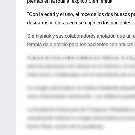
piernas en la rodilla, explicó Siemieniuk.
"Con la edad y el uso, el roce de los dos huesos
desgarros y roturas en ese cojín en los pacientes co
Siemieniuk y sus colaboradores anotaron que un e
terapia de ejercicio para los pacientes con rotura
A pesar de esta y otras evidencias médicas, la ma
para las personas con roturas en el menisco, el ini
entre leves y moderadas con el movimiento de la ro
La cirugía artroscópica se realiza mediante peque
unos instrumentos minúsculos. Los médicos pueden e
La Academia Americana de Cirujanos Ortopédicos
actualmente realizar la cirugía artroscópica en pacie
Kevin Shea, vocero de la academia.