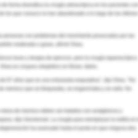
 de forma dramática la cirugía artroscópica en los pacientes co
 de los que conozco la han abandonado a lo largo de los último
las personas con problemas del movimiento provocados por las
rtritis moderada o grave, afirmó Shea.
icos leves y terapia de ejercicio, pero la cirugía laparoscópica
 Shea es cirujano ortopédico en Boise, Idaho.
e 67 años que es una entusiasta esquiadora", dijo Shea. "No
ura de menisco que se bloqueaba, se enganchaba y se salía. No
n rotura de menisco deben ser tratados con analgésicos y
peso, dijo Siemieniuk. La cirugía para reemplazar la rodilla es 
a degeneración ha avanzado hasta el punto en que ninguna otra