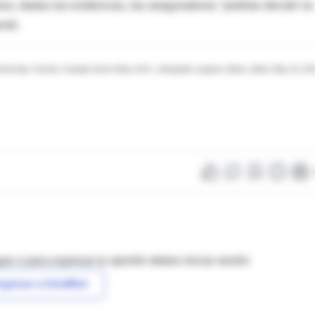
os, dadas las evidencias, las aseguradoras "podrían decidir no
ntó.
iversity, Toronto, Canada; Kevin Shea, M.D., orthopedic surgeon, Boise, Idaho; May 10, 201
as o para expresar tu opinión debes iniciar sesión
ngresar a IntraMed