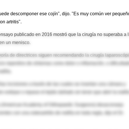
 puede descomponer ese cojín", dijo. "Es muy común ver pequeñ
n artritis".
nsayo publicado en 2016 mostró que la cirugía no superaba a 
s en un menisco.
yoría de directrices siguen recomendando la cirugía laparoscóp
cio repentino de síntomas como dolor o inflamación, o dificulta
dilla.
ñas incisiones a través de las cuales se insertan una cámara y
xtirpar o reparar el tejido dañado sin tener que abrir la rodill
 (American Academy of Orthopaedic Surgeons) desaconseja
ntes con una osteoartritis de rodilla en toda regla, dijo el Dr.