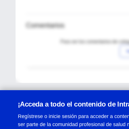
Comentarios
Para ver los comentarios de coleg
I
¡Acceda a todo el contenido de Int
Regístrese o inicie sesión para acceder a conten
ser parte de la comunidad profesional de salud 
Centro de Ayuda