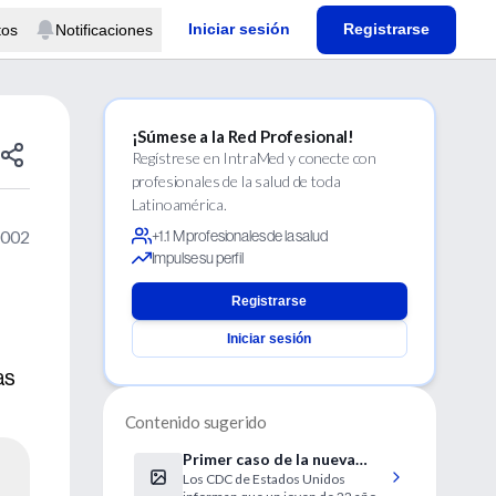
Iniciar sesión
Registrarse
tos
Notificaciones
¡Súmese a la Red Profesional!
Regístrese en IntraMed y conecte con
profesionales de la salud de toda
Latinoamérica.
2002
+1.1 M profesionales de la salud
Impulse su perfil
Registrarse
Iniciar sesión
as
Contenido sugerido
Primer caso de la nueva
Los CDC de Estados Unidos
variante de la ECJ en