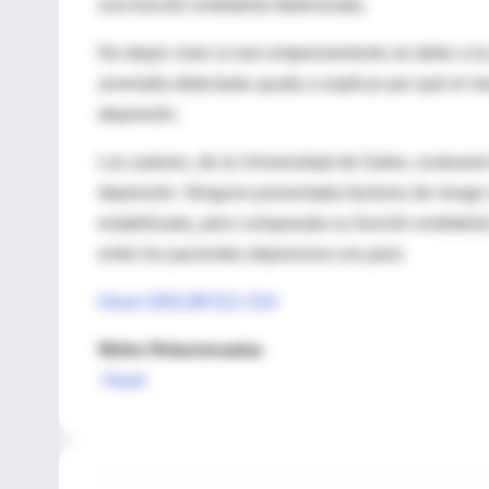
una función endotelial deteriorada.
No dejan claro si ese empeoramiento se debe a la
anomalía detectada ayuda a explicar por qué el ri
depresión.
Los autores, de la Universidad de Gales, evaluaron
depresión. Ninguno presentaba factores de riesgo
estabilizada, pero comparada su función endotelial
entre los pacientes depresivos era peor.
Heart 2002;88:521-524
Webs Relacionadas
Heart