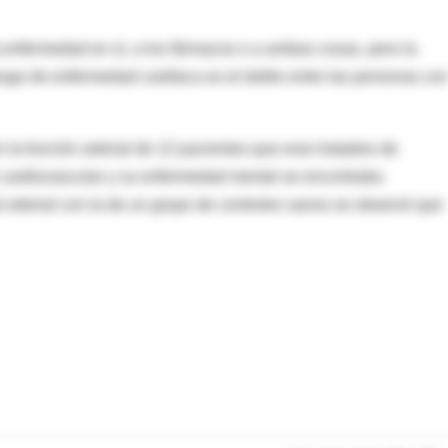
 enfermedad en sí, a los fármacos o a ambas cosas, pero la
esgo de enfermedad cardíaca es el doble entre las personas co
 la función arterial de 12 pacientes que eran tratados de
 cardiovascular y su enfermedad mental se encontraba
 arterial con la de un grupo de controles sanos se observó que