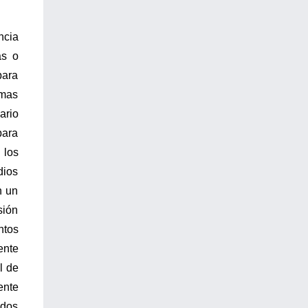
ncia
as o
para
omas
ario
para
 los
dios
n un
sión
ntos
ente
l de
ente
ados