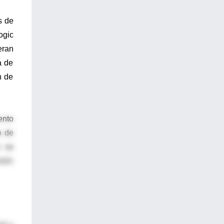
s de
ogic
eran
a de
n de
ento
o de
n se
sión