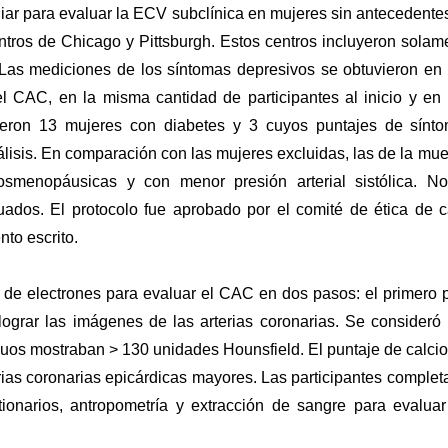
iar para evaluar la ECV subclínica en mujeres sin antecedente
ntros de Chicago y Pittsburgh. Estos centros incluyeron solam
 Las mediciones de los síntomas depresivos se obtuvieron en
l CAC, en la misma cantidad de participantes al inicio y en
yeron 13 mujeres con diabetes y 3 cuyos puntajes de sínt
lisis. En comparación con las mujeres excluidas, las de la mue
osmenopáusicas y con menor presión arterial sistólica. N
luados. El protocolo fue aprobado por el comité de ética de 
nto escrito.
 de electrones para evaluar el CAC en dos pasos: el primero 
lograr las imágenes de las arterias coronarias. Se consideró
tiguos mostraban > 130 unidades Hounsfield. El puntaje de calcio
rias coronarias epicárdicas mayores. Las participantes complet
ionarios, antropometría y extracción de sangre para evaluar