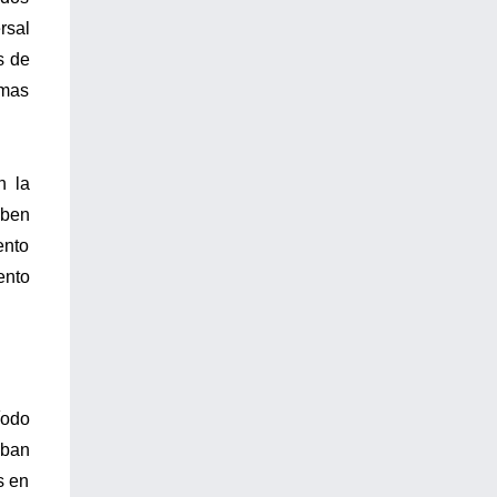
rsal
s de
omas
n la
iben
ento
ento
íodo
aban
s en