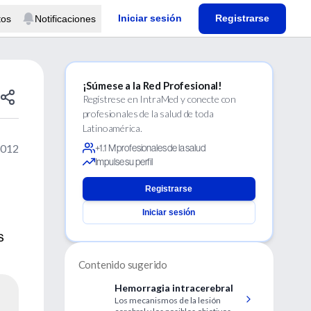
Iniciar sesión
Registrarse
tos
Notificaciones
¡Súmese a la Red Profesional!
Regístrese en IntraMed y conecte con
profesionales de la salud de toda
Latinoamérica.
2012
+1.1 M profesionales de la salud
Impulse su perfil
Registrarse
Iniciar sesión
s
Contenido sugerido
Hemorragia intracerebral
Los mecanismos de la lesión