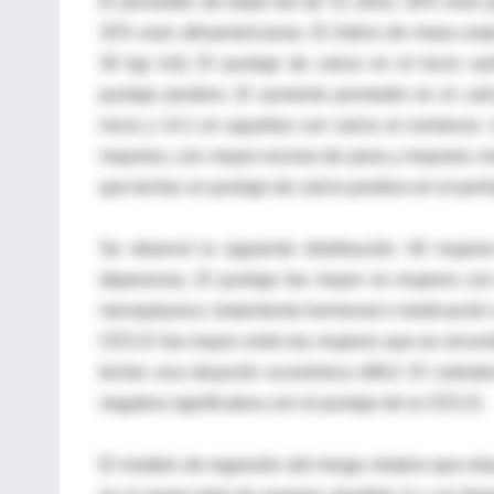
El promedio de edad fue de 51 años; 26% eran 
32% eran afroamericanas. El índice de masa corp
30 kg/ m2). El puntaje de calcio en el inicio v
puntaje positivo. El aumento promedio en el calc
inicio y 14.1 en aquellas con calcio al comienz
mayores, con mayor exceso de peso y mayores nivele
que tenían un puntaje de calcio positivo en el pe
Se observó la siguiente distribución: 40 mujer
depresivas. El puntaje fue mayor en mujeres con
menopáusico, tratamiento hormonal o medicación util
CES-D fue mayor entre las mujeres que se encont
tenían una situación económica difícil. El colest
negativa significativa con el puntaje de la CES-D.
El modelo de regresión del riesgo relativo que re