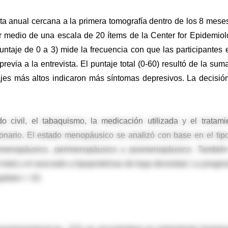
ta anual cercana a la primera tomografía dentro de los 8 mese
or medio de una escala de 20 ítems de la Center for Epidemiol
taje de 0 a 3) mide la frecuencia con que las participantes 
evia a la entrevista. El puntaje total (0-60) resultó de la sum
ajes más altos indicaron más síntomas depresivos. La decisió
 civil, el tabaquismo, la medicación utilizada y el tratami
onario. El estado menopáusico se analizó con base en el tip
remenopáusico, perimenopáusico y posmenopáusico. Tambié
l total y el asociado a lipoproteínas de baja densidad. La progre
atston > 10.