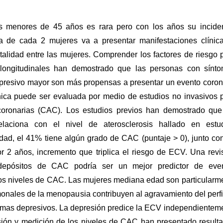
s menores de 45 años es rara pero con los años su incide
 de cada 2 mujeres va a presentar manifestaciones clínic
lidad entre las mujeres. Comprender los factores de riesgo 
 longitudinales han demostrado que las personas con sínt
epresivo mayor son más propensas a presentar un evento coron
nica puede ser evaluada por medio de estudios no invasivos 
s coronarias (CAC). Los estudios previos han demostrado que
ciona con el nivel de aterosclerosis hallado en estu
dad, el 41% tiene algún grado de CAC (puntaje > 0), junto co
 2 años, incremento que triplica el riesgo de ECV. Una revi
depósitos de CAC podría ser un mejor predictor de eve
los niveles de CAC. Las mujeres mediana edad son particularm
onales de la menopausia contribuyen al agravamiento del perfi
tomas depresivos. La depresión predice la ECV independientem
esión y medición de los niveles de CAC han presentado result