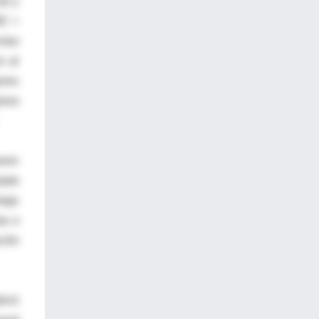
al y
MC >
nían
o al
eres
eres
aron
tado
taje
as o
ción
licó