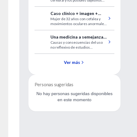
cerebral y los posibles objetivos
terapéuticos. Una guía tentativa
para aplicar ciertos resultados a la
Caso clínico + imagen +
clínica.
Mujer de 32 años con cefalea y
revisión temática
movimientos oculares anormales.
Presentación de un caso clínico
con imágenes junto a una
Una medicina a semejanza
completa revisión temática de la
Causas y consecuencias del uso
de la imagen
patología.
no reflexivo de estudios
diagnósticos
Ver más
Personas sugeridas
No hay personas sugeridas disponibles
en este momento