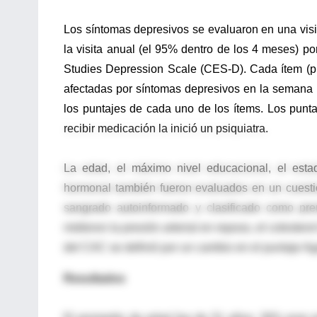
Los síntomas depresivos se evaluaron en una visi
la visita anual (el 95% dentro de los 4 meses) p
Studies Depression Scale (CES-D). Cada ítem (pun
afectadas por síntomas depresivos en la semana pr
los puntajes de cada uno de los ítems. Los punt
recibir medicación la inició un psiquiatra.
La edad, el máximo nivel educacional, el estado
hormonal también fueron evaluados en un cuesti
sangrado autoinformado y clasificado como p
midieron la presión arterial en reposo, el colestero
del CAC se definió por un cambio en el puntaje Ag
Resultados