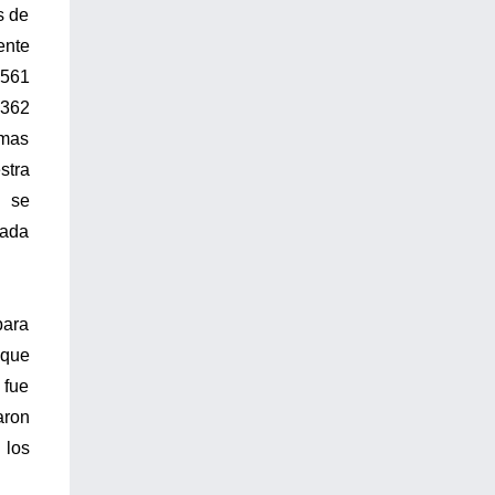
s de
ente
 561
 362
omas
stra
o se
cada
para
 que
 fue
aron
 los