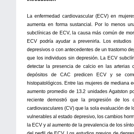
La enfermedad cardiovascular (ECV) en mujere
aumenta en forma sustancial. Por lo menos una
subclínicas de ECV, la causa más común de morta
ECV podría ayudar a prevenirla. Los estudios
depresivos o con antecedentes de un trastorno d
que los individuos sin depresión. La ECV subclí
detectar la presencia de calcio en las arteria
depósitos de CAC predicen ECV y se correla
histopatológicos. Entre las mujeres de mediana e
aumento promedio de 13.2 unidades Agatston por
reciente demostró que la progresión de los 
cardiovasculares (CV) que la sola evaluación de 
vulnerables al estado depresivo, los cambios horm
la ECV y al aumento de la prevalencia de los sín
del perfil de ECV. Los estudios previos de depr