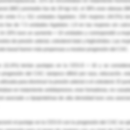
posmenopáusicas, 11% se encontraban en tratamiento hormon
oral (IMC) promedio fue de 29 kg/ m2, el 38% eran obesas (I
arió entre 0 y 311 unidades Agatston; 154 mujeres (44.5%) te
io fue de 7.3 unidades Agatston; 1.9 en las mujeres sin calci
o. Un 20% tuvo un aumento > 10 unidades y correspondió a muj
s de presión arterial, colesterol total y triglicéridos. Las muj
ríodo basal fueron más propensas a mostrar progresión del CAC.
es (11.6%) tenían puntajes en la CES-D > 16 y se consider
 progresión del CAC; tampoco difirió por raza, educación, es
izada para disminuir la presión arterial o el colesterol. El pun
raban en tratamiento antidepresivo, eran fumadoras, no casad
erol asociado a lipoproteínas de alta densidad tuvo una asocia
lacionó el puntaje en la CES-D con la progresión del CAC se ap