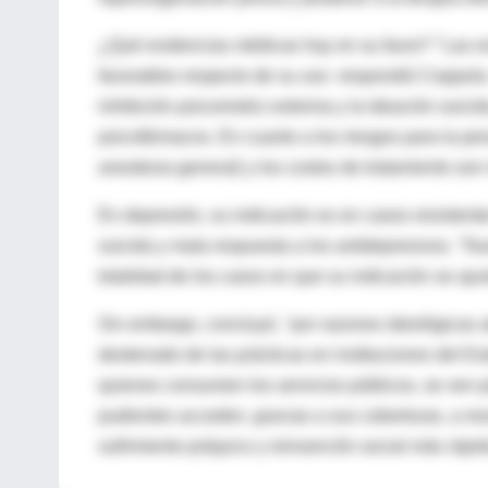
¿Qué evidencias médicas hay en su favor? "Las e
favorables respecto de su uso -respondió Coppola
inhibición psicomotriz extrema y la ideación suici
psicofármacos. En cuanto a los riesgos para la per
anestesia general) y los costos de tratamiento so
En depresión, su indicación es en casos resistente
suicida y mala respuesta a los antidepresivos. "Nu
totalidad de los casos en que su indicación se aju
Sin embargo, concluyó, "por razones ideológicas al
desterrado de las prácticas en instituciones del E
quienes consumen los servicios públicos, se ven p
pudientes acceden, gracias a sus coberturas, a res
sufrimiento psíquico y reinserción social más rápid