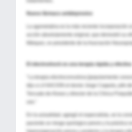
tratamientos.
Nuevo fármaco antidepresivo
La agomelatina es la más reciente incorporación 
acción absolutamente original, que demostró su efi
Márquez, ex presidente de la Asociación Neuropsiq
El electroshock es una terapia rápida y efectiva
"La terapia electroconvulsiva [popularmente conoci
dijo a LA NACION el doctor Jorge Coppola, jefe de
Torcuato de Alvear y director de la Clínica Psiqu
uso."
En la actualidad, agregó el especialista, se la con
paciente un riesgo quirúrgico previo y la práctica 
hiperoxigenación previa y posterior a la terapia elé