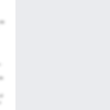
 de
 -
de
al
e