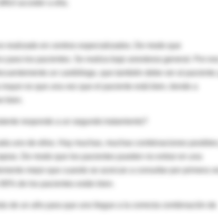
fícil acceder a ella.
 es realizado en centros especializados. De modo que
 para los pacientes. Se realiza bajo anestesia general. Por es
recuentemente un cardiólogo, que también debe ver al paciente;
 mayor es que una vez que el paciente está bien, tiende a
e bien.
stente responde a un segundo tratamiento?
cada uno de ellos. Hay muchas, muchas combinaciones posibles
erapias. De modo que los pacientes pueden no entrar en una
emente mejor que cuando se acercan a consultar por primera v
 80% de los pacientes están bien.
s de un año para que uno llegue a la correcta combinación de