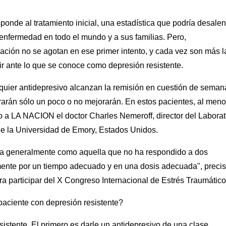
onde al tratamiento inicial, una estadística que podría desalen
enfermedad en todo el mundo y a sus familias. Pero,
ación no se agotan en ese primer intento, y cada vez son más l
rir ante lo que se conoce como depresión resistente.
quier antidepresivo alcanzan la remisión en cuestión de seman
rarán sólo un poco o no mejorarán. En estos pacientes, al meno
 a LA NACION el doctor Charles Nemeroff, director del Laborat
e la Universidad de Emory, Estados Unidos.
nida generalmente como aquella que no ha respondido a dos
mente por un tiempo adecuado y en una dosis adecuada", preci
ra participar del X Congreso Internacional de Estrés Traumático
paciente con depresión resistente?
sistente. El primero es darle un antidepresivo de una clase