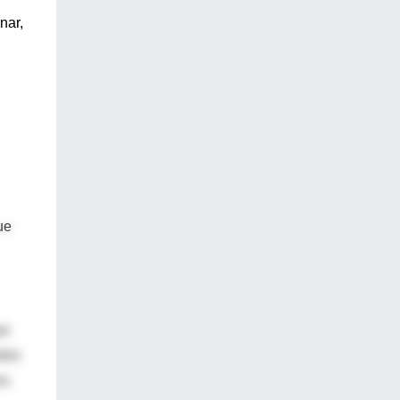
nar,
ue
ue
odos
a.