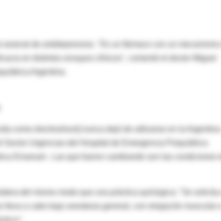
al arsenal de antidepresivos. "Es un fármaco con un mecanismo
cacia en distintos ensayos clínicos", comentó el doctor Miguel
uiátrica Argentina.
da como electroshock] nunca dejó de utilizarse en la Argentina
l Sector Urgencias del Hospital de Emergencia Psiquiátrica
iátrica Emanuel-. Las que fueron cambiando son las condiciones 
sidera del mismo modo que una práctica quirúrgica: "Se solicita 
se lleva a cabo bajo anestesia general, con relajación muscular 
ctrica".