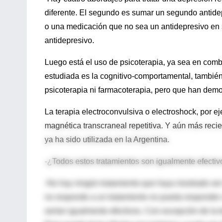
diferente. El segundo es sumar un segundo antidep
o una medicación que no sea un antidepresivo en s
antidepresivo.
Luego está el uso de psicoterapia, ya sea en comb
estudiada es la cognitivo-comportamental, también 
psicoterapia ni farmacoterapia, pero que han demos
La terapia electroconvulsiva o electroshock, por e
magnética transcraneal repetitiva. Y aún más reci
ya ha sido utilizada en la Argentina.
-¿Todos estos tratamientos son igualmente efecti
-No hay ningún tratamiento que haya mostrado ser 
no responde a un tratamiento no pueda responder 
serían igualmente efectivos. Con excepción de la 