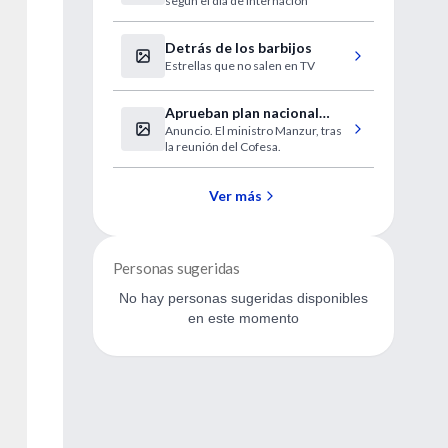
según el día de internación
mortalidad
Detrás de los barbijos
Estrellas que no salen en TV
Aprueban plan nacional
Anuncio. El ministro Manzur, tras
contra el dengue y la fiebre
la reunión del Cofesa.
amarilla
Ver más
Personas sugeridas
No hay personas sugeridas disponibles
en este momento