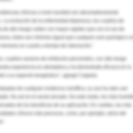
videncias clínicas a nivel mundial son abrumadoramente
-. La evolución de la enfermedad depresiva, los cuadros de
da de alto riesgo ceden con mayor rapidez que con el uso de
sona, éstos son mínimos (igual que cualquier acto quirúrgico c
n menores en cuanto a tiempo de internación."
s, cuadros severos de inhibición psicomotriz, con alto riesgo
estra experiencia es alentadora y ha demostrado eficacia en la
stó a su espectro terapéutico", agregó Coppola.
ejadas de cualquier evidencia científica, su uso ha sido casi
stado. No así en el sector privado. De este modo, los más humild
rivados de los beneficios de su aplicación. En cambio, los más
ultados clínicos más precoces, como, por ejemplo, alivio del
a".