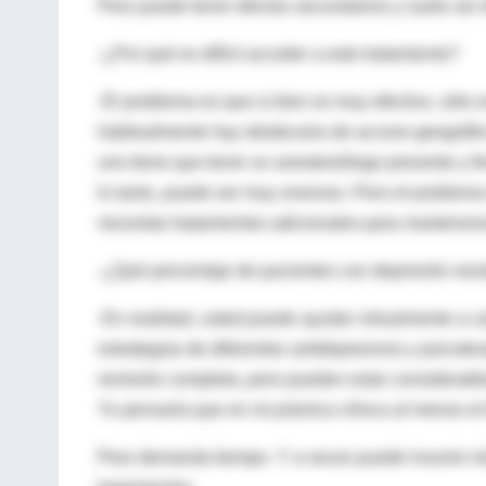
Pero puede tener efectos secundarios y suele ser di
-¿Por qué es difícil acceder a este tratamiento?
-El problema es que si bien es muy efectivo, sólo
habitualmente hay obstáculos de acceso geográfico
uno tiene que tener un anestesiólogo presente y f
lo tanto, puede ser muy oneroso. Pero el problema
necesitar tratamientos adicionales para manteners
-¿Qué porcentaje de pacientes con depresión resi
-En realidad, usted puede ayudar virtualmente a 
estrategias de diferentes antidepresivos y psicot
remisión completa, pero pueden estar considerabl
Yo pensaría que en mi práctica clínica al menos el
Pero demanda tiempo. Y a veces puede insumir má