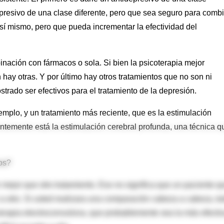
resivo de una clase diferente, pero que sea seguro para combi
í mismo, pero que pueda incrementar la efectividad del
inación con fármacos o sola. Si bien la psicoterapia mejor
hay otras. Y por último hay otros tratamientos que no son ni
trado ser efectivos para el tratamiento de la depresión.
jemplo, y un tratamiento más reciente, que es la estimulación
entemente está la estimulación cerebral profunda, una técnica q
vos?
mejor que otro tratamiento. Eso no significa que un paciente q
a otro. Si usted realizara una comparación cabeza a cabeza, t
terapia electroconvulsiva, que probablemente sea la más efectiv