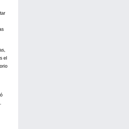
tar
as
as,
s el
orio
só
.