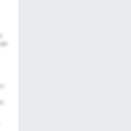
o,
 por
 y
ez.