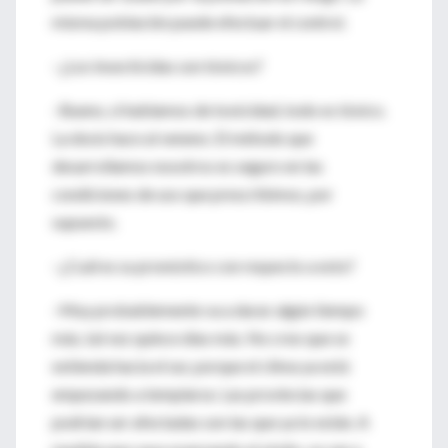
misma población puede efectuar el control.
–¿Los insecticidas son tóxicos?
–Bueno, si hablamos de toxicidad, todo es tóxico.
La dosis hace al veneno. El método que
desarrollamos nosotros es seguro en las
condiciones de uso que prescribimos, por
supuesto.
–¿Cuál es su pronóstico con respecto a esto?
–Muy probablemente va a durar algún tiempo
más, tal vez quince días más. No creo que se
extienda hacia el sur, porque el clima ya está
empezando a templarse. Las provincias que
podrían ser afectadas son las que ya lo están. A