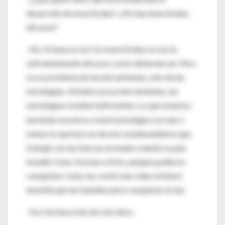
desarrollo de insecticidas? ¿No hay insecticidas
eficaces?
–No. El tema es así: los insecticidas no son lo
suficientemente eficaces como deberían ser. Pero
no es problema de las herramientas, sino de las
estrategias. Al haber pocas herramientas, las
estrategias resultan ineficientes. Lo que estamos
haciendo nosotros a nivel estratégico es más o
menos lo que hizo un doctor estadounidense que
trabajó con las fuerzas armadas cuando su país
invadió Cuba. Gracias a él los yanquis pudieron
conquistar Cuba: les costó más vidas la fiebre
amarilla que las batallas para conquistar la isla.
–Eso fue hace más de cien años...