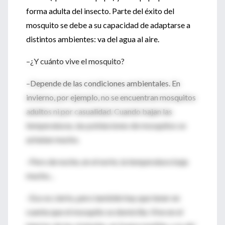
forma adulta del insecto. Parte del éxito del
mosquito se debe a su capacidad de adaptarse a
distintos ambientes: va del agua al aire.
–¿Y cuánto vive el mosquito?
–Depende de las condiciones ambientales. En
invierno, por ejemplo, no se encuentran mosquitos
adultos ni por casualidad. Cuando bajan las
temperaturas, las poblaciones de mosquitos se
achatan mucho.
–Pero de noche, en el norte, la temperatura baja
mucho...
–Eso es cierto, pero también hay que tener en
cuenta que el mosquito se domicilia. Vive en el