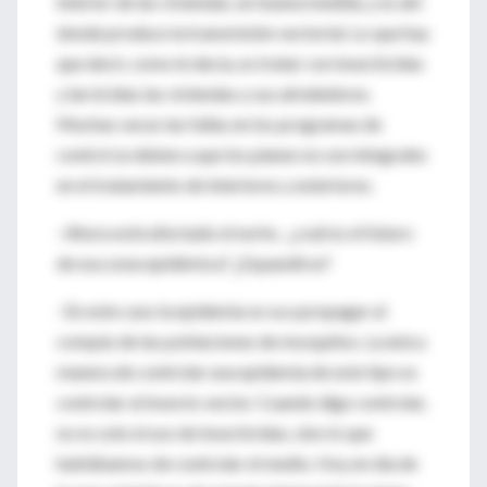
interior de las viviendas, en buena medida, y es ahí
donde produce la transmisión vectorial. Lo que hay
que decir, como le decía, es tratar con insecticidas
y larvicidas las viviendas y sus alrededores.
Muchas veces las fallas en los programas de
control se deben a que los planes no son integrales
en el tratamiento de interiores y exteriores.
–Ahora está afectado el norte... ¿cuál es el futuro
de esa zona epidémica? ¿Expandirse?
–En este caso la epidemia se va a propagar al
compás de las poblaciones de mosquitos. La única
manera de controlar una epidemia de este tipo es
controlar al insecto vector. Cuando digo controlar,
no es solo el uso de insecticidas, sino lo que
hablábamos de controlar el medio. Hoy en día de