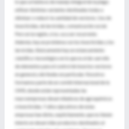
lo que se habla es de manejo integral de la plaga:
utilizar distintas variantes destinadas todas a
eliminar o reducir la cantidad de vectores. Uso de
insecticidas, de larvicidas, comunicación social.
Pero en la región, si no, va a ser recurrente.
Además, hay un problema con los insecticidas y los
larvicidas. Básicamente hay un estancamiento
científico-tecnológico en lo que es el de-sarrollo
de elementos para el control de insectos vectores
en general y del Aedes en particular. Nosotros
formamos parte de un comité internacional de la
OMS, donde están representadas las
macroempresas desarrolladoras de agroquímicos
e insecticidas. Y altos ejecutivos de estas
empresas han dicho, explícitamente, que no tienen
interés en desarrollar productos destinados al