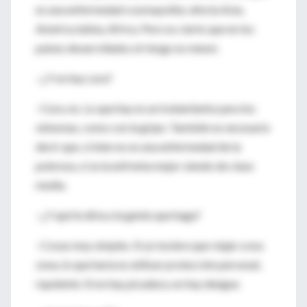
es una enfermedad cosmopolita: afecta Asia,
América latina, Africa. Pero es cierto que en los
países desarrollados el riesgo es menor.
–¿Y no hay cura?
–Cura, no. Lo que hay es un tratamiento para los
síntomas, como con la gripe. También es necesario
decir que, si bien no es una enfermedad de la
pobreza, sí se la enfrenta mejor siendo de clase
media.
–¿Y qué le diría a la gente que haga?
–Cosas muy simples. Si yo tuviera que viajar a esa
zona, lo que haría es utilizar protección personal,
repelente. Si no hay picadura, no hay dengue.