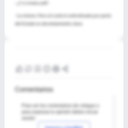
–¿Y si viviera allí?
–Lo mismo. Pero el control centralizado por parte
del Estado es absolutamente clave.
Comentarios
Para ver los comentarios de colegas o
para expresar tu opinión debes iniciar
sesión
Ingresar a IntraMed