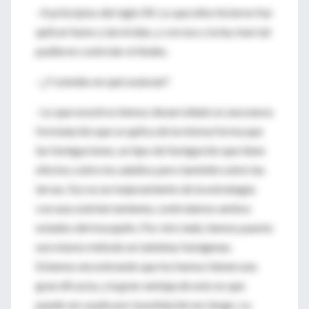
–A principios del siglo XX. Lo que ellos hicieron fue
aplicar humo y larvicidas, y con eso y la ley marcial
pudieron controlar el Aedes.
–¿Y ustedes en qué avanzan?
–Lo que nosotros hemos desarrollado es una nueva
formulación que se aplica de la misma forma que
las fumigaciones, un tipo de fumigación que tiene
efectos sobre los adultos pero también sobre las
larvas. Eso es un mejoramiento de la estrategia:
con una sola herramienta, controlamos ambos
estados del mosquito. Por otro lado, hemos puesto
ese mismo método en tabletas fumígenas.
Estamos encontrando que los humos tienen una
gran eficacia, y la gran ventaja de esto es que
puede ser usado por la población en riesgo. La