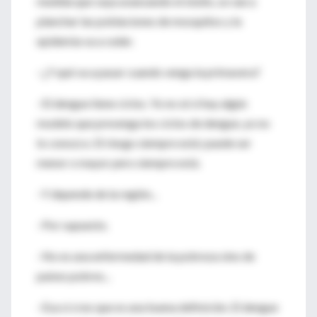
medida que vaya avanzando el otoño, se van a
planchar las poblaciones de mosquitos y la
epidemia va a ceder.
–¿Y qué va a pasar cuando venga la primavera?
–El dengue tiene ciclos. Yo no sé si hay algún
modelo que prevenga los ciclos de dengue, yo no
lo conozco. El riesgo siempre está: puede ser
menor o mayor pero siempre está.
–Y depende de la región...
–Por supuesto.
–No es una enfermedad de la pobreza sino de
países pobres...
–Esa sí creo que es una buena definición. El dengue