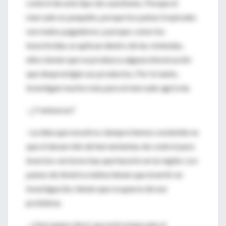
control de este tipo de cuestiones. Porque el
mercado es pequeño, porque los países tropicales
son malos pagadores y porque, como los
insecticidas se aplican dentro de las viviendas,
ellos temen que se produzca alguna intoxicación
que desprestigie sus productos. Por lo tanto,
investigan mucho más para el mercado agrícola.
–¿Y entonces?
–La idea que nosotros siempre hemos sostenido es
que el desarrollo de herramientas de control para
insectos vectores hay que hacerlo en la región. Los
países de América latina tienen que invertir en
investigación, tienen que ocuparse de ese
problema.
–¿Qué quiere decir que esté estancado el