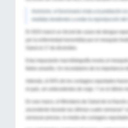
Asimismo, el funcionario insta a la población en
medidas tendientes a evitar la reproducción del
El 2023 marcó un récord de casos de dengue repo
por la enfermedad transmitida por el mosquito Aede
Salud al 17 de diciembre.
Esta impactante macrofotografía revela al mosqui
fiebre amarilla. Un recordatorio de la importancia d
Además, el 93% de los contagios reportados fueron
el país, sin antecedentes de viaje. Y en el último
En ese marco, el Ministerio de Salud de la Nación
ascendente durante las últimas cuatro semanas” c
semanas previas, la media de contagios reportado