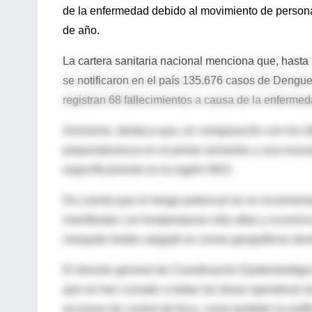
de la enfermedad debido al movimiento de personas
de año.
La cartera sanitaria nacional menciona que, hasta
se notificaron en el país 135.676 casos de Dengue
registran 68 fallecimientos a causa de la enfermed
Asimismo, destaca que, en comparación con los últ
preponderancia en el primer semestre y una inusua
específicamente en la región NEA.
Da cuenta que el riesgo potencial se ve increment
manifiestan con temperaturas más altas y ocurren
mosquito Aedes aegypti en zonas geográficas don
El director general de Coordinación Epidemiológic
que se han cursado a todas las áreas operativas las
acciones de control de foco, como también la noti