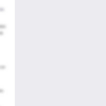
las
adas
de
n en
ro