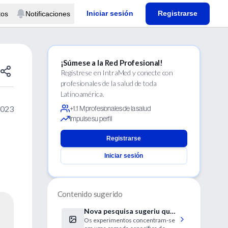
Iniciar sesión
Registrarse
tos
Notificaciones
¡Súmese a la Red Profesional!
Regístrese en IntraMed y conecte con
profesionales de la salud de toda
Latinoamérica.
2023
+1.1 M profesionales de la salud
Impulse su perfil
Registrarse
Iniciar sesión
Contenido sugerido
Nova pesquisa sugeriu que
Os experimentos concentram-se
o estresse celular na