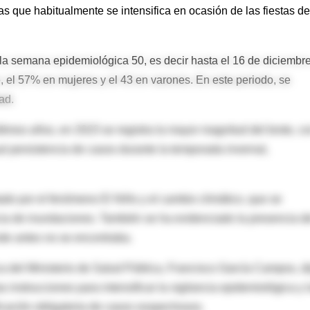
 que habitualmente se intensifica en ocasión de las fiestas de 
 la semana epidemiológica 50, es decir hasta el 16 de diciembre
, el 57% en mujeres y el 43 en varones. En este periodo, se
ad.
imos años, en 2023 se registra la mayor magnitud del brote, c
l persistencia de casos durante la temporada invernal,
ado por el fenómeno El Niño y el cambio climático, que se
cia de inundaciones. También se ha evidenciado la presencia d
de antes no se encontraba.
a del Ministerio de Salud Pública, Francisco García Campos, di
 instrucciones para intensificar la vigilancia epidemiológica y 
ficación obligatoria de casos sospechosos.