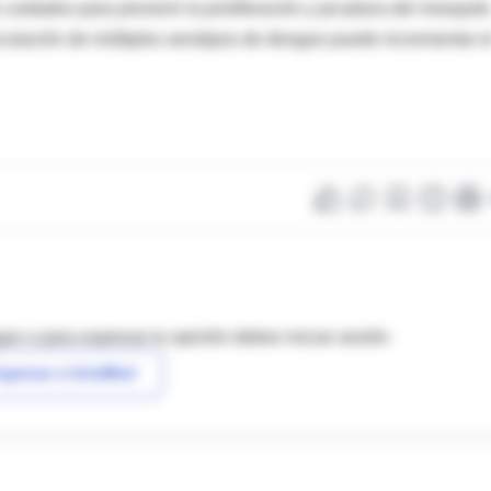
 cuidados para prevenir la proliferación y picadura del mosquito
circulación de múltiples serotipos de dengue puede incrementar e
as o para expresar tu opinión debes iniciar sesión
ngresar a IntraMed