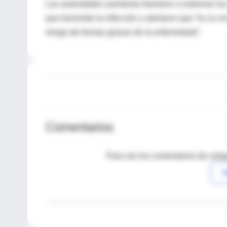
Las autoridades sanitarias llamaron a extremar los
que transmite la infección y alertaron que “la co-
riesgo de formas graves de la enfermedad”.
Comentarios
Para ver los comentarios de coleg
I