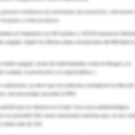
 general a fortalecer las actividades de prevención, reforzando 
 mosquito y evitar picaduras.
rtados en Argentina con 68 muertes y 135.676 personas infect
s aegypti, según los últimos datos actualizados del Ministerio 
to Aedes aegypti, vector de enfermedades como el dengue y la
el cuidado, la prevención y la salud pública. (
 autóctonos, es decir que los enfermos contrajeron la infecció
 mes, ese porcentaje ascendió al 98%.
 advirtió que se observa en el país “una curva epidemiológica
on un promedio 591 casos semanales mientras que, en las cuat
s había sido de 232.