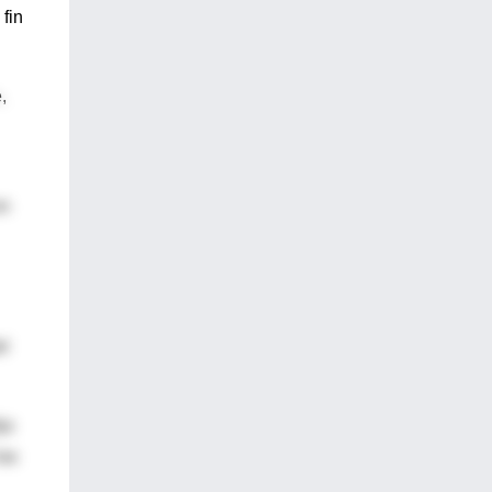
fin
,
on
el
jo
las