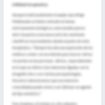
Utilidad terapéutica
Aunque tradicionalmente el equipo que dirige
Maldonado se había centrado en temas
estrictamente biológicos, este estudio parece
abrir la puerta a una nueva serie de cuestiones
científicas trascendentes desde el punto de vista
terapéutico. "Siempre ha sido una aspiración de los
médicos contar con un método para borrar ciertos
recuerdos en las personas -afirma-, especialmente
en lo que se refiere a las memorias ligadas con la
drogadicción o con ciertas psicopatologías.
Nosotros demostramos que esa memoria
consolidada puede volver a ser lábil por un agente
de tipo amnésico."
Para Argibay, el trabajo no sólo adquiere