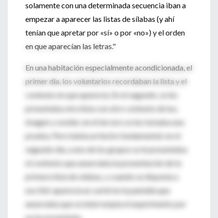
solamente con una determinada secuencia iban a
empezar a aparecer las listas de sílabas (y ahí
tenían que apretar por «sí» o por «no») y el orden
en que aparecían las letras."
En una habitación especialmente acondicionada, el
primer día, los voluntarios recordaban la lista y el
contexto en que aparecía. En el segundo, se les
presentaba otra lista con otro contexto de luz,
imagen y sonido; en el tercero se les tomaba una
prueba. Pero había un hecho fundamental: en el
segundo día, a uno de los grupos se le presentaba
el contexto que anunciaba la presentación de la
primera lista de sílabas, y cuando se disponía a
escribir aparecía un cartel en la pantalla que
anunciaba que se interrumpía el experimento por
un inconveniente.