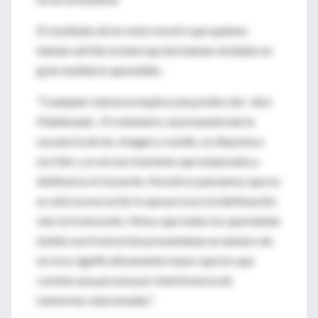
El resultado de los tests mostró que quienes
habían sufrido la interrupción habían olvidado en
gran medida lo aprendido.
"Cualquier memoria implica una predicción -dice
Maldonado-. El voluntario, al presentársele la
secuencia de luz, imagen y sonido, se disponía a
escribir, y es en ese momento que empezaba a
labilizarse el recuerdo. Nosotros pensamos que no
es sólo la evocación lo que provoca la labilización,
sino la frustración. Vimos que todos los que habían
tenido esa frustración presentaban un número de
errores significativamente mayor que los que
comete una persona por interferencia de
memorias relacionadas."