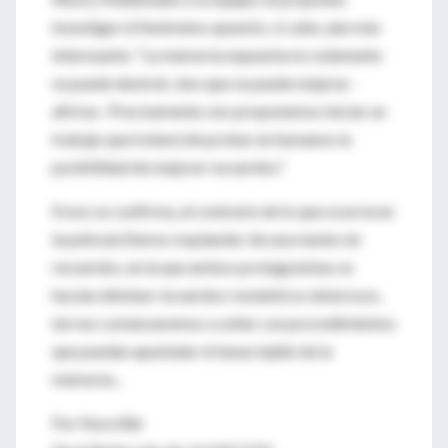
investigar el fenómeno opuesto, si cabe, aún más
interesante: "La memoria expuesta no solamente
se puede destruir, sino que se puede mejorar -
afirma-. Precisamente, nos proponemos iniciar un
trabajo que tratará de probar en humanos la
posibilidad de mejorar recuerdos."
Si eso se confirma, al contrario de lo que ocurría en
la película Eterno resplandor de una mente sin
recuerdos, en la que ambos protagonistas se
hacían eliminar recuerdos románticos dolorosos,
tal vez comenzaremos a soñar con procedimientos
que puedan apuntalar el tenue tejido de la
memoria...
Por Nora Bär