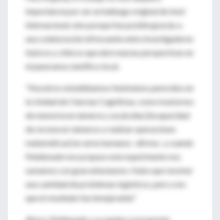
importancia por ser un hallazgo original de nivel
internacional, sino porque fue posible gracias a
una colaboración infrecuente entre investigadores
básicos y clínicos que abre nuevas perspectivas en
el panorama científico local.
"Nosotros estudiábamos fenómenos parecidos en
la Unidad de Ciencias Cognitivas, como trastornos
de memoria en números y acalculias [incapacidad
de reconocer números o realizar operaciones
matemáticas] en seres humanos -afirma-, y cuando
Maldonado nos propuso este experimento nos
sumamos con gran entusiasmo. Hubo que resolver
una cantidad de problemas logísticos, pero creo
que el resultado fue inmejorable."
Ahora, Maldonado y su equipo se proponen