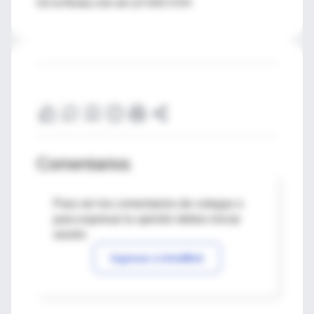
De la Redacción de LA NACION
Comentarios
Para ver los comentarios de colegas o
para expresar tu opinión debes iniciar
sesión
Ingresar a IntraMed