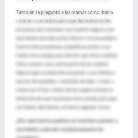
También se preguntó a las mamás cómo iban a
colocar a sus bebés para que durmieran en las
próximas dos semanas. Las madres negras y las
que tenían una educación inferior a la secundaria
fueron más propensas a planificar poner a sus
bebés boca abajo para dormir que otras madres.
Más o menos una cuarta parte de las madres
dijeron que su intención era poner a sus bebés a
dormir de espaldas, y también de lado. Y más o
menos un 15 por ciento de las madres tenían la
intención de usar la postura boca abajo para que
sus bebés durmieran, al menos algunas veces.
¿Por qué tantos padres se resisten a poner a
sus bebés a dormir exclusivamente de
espaldas?