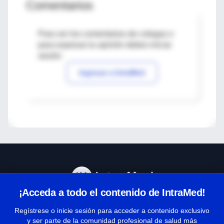
Comentarios
Para ver los comentarios de colegas o
para expresar tu opinión debes iniciar
sesión
Ingresar a IntraMed
¡Acceda a todo el contenido de IntraMed!
Centro de Ayuda
Regístrese o inicie sesión para acceder a contenido exclusivo
y ser parte de la comunidad profesional de salud más