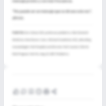
mensaje pronto y con más frecuencia.
"No puede ser un mensaje que se dé una sola vez",
afirmó.
FUENTES:
Eve Colson, M.D., professor, pediatrics, Yale School of
Medicine, New Haven, Conn.; Michael Goodstein, M.D., attending
neonatologist, York Hospital, and director, York County Cribs for
Kids Program, York, Pa.; Aug. 21, 2017, Pediatrics