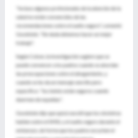
"Incluso algunos profesionales de la atención de la
salud no están convencidos de las
recomendaciones sobre el sueño seguro", comentó
Goodstein. "Sin duda debemos hacer un mejor
trabajo".
Según Colson, la investigación sugiere que se
puede convencer a los padres cuando se abordan
las preocupaciones sobre el ahogamiento, y
cuando se les da un mensaje sencillo pero
específico: "los bebés están seguros cuando
duermen de espaldas".
Goodstein dijo que quizá sea útil que los obstetras
hablen sobre el SMSL y el sueño seguro durante el
embarazo, de forma que los padres escuchen el