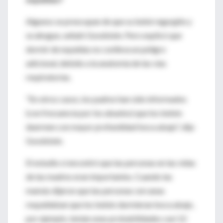
Algunos se preocupan de que su bebé regurgite y
se ahogue, señaló Goodstein. Pero explicó que
dormir de espaldas no conlleva un peligro
adicional, debido a la anatomía de las vías
respiratorias.
"En otros casos, los padres han sido informados
(con frecuencia por los abuelos) que los bebés
duermen con mayor profundidad boca abajo", dijo
Goodstein.
El estudio sí encontró que las personas en las vidas
de las madres eran importantes. Cuando las
mamás dijeron que las personas cercanas
respaldaban que los bebés durmieran boca abajo,
por ejemplo, tenían unas probabilidades casi 12