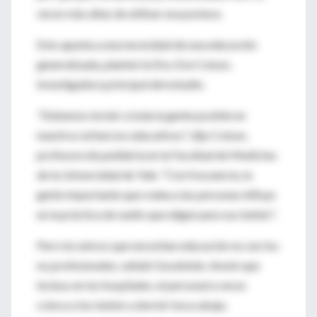
veces más altas de utilizar esa postura.
Esto apunta a una necesidad de una educación
generalizada, planteó la Dra. Eve Colson,
investigadora principal del estudio.
"Debemos incluir a toda la gente posible en
nuestros esfuerzos educativos", dijo Colson,
profesora de pediatría en la Facultad de Medicina
de la Universidad de Yale. "Con frecuencia, la
gente importante que rodea a las personas influye
en la práctica de sueño que eligen para sus bebés".
Pero los únicos que necesitan educación no son los
no profesionales, señaló Goodstein. Anotó que
incluso en los hospitales, el personal a veces
coloca a los bebés a dormir boca abajo.