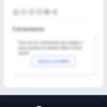
Comentarios
Para ver los comentarios de colegas o
para expresar tu opinión debes iniciar
sesión
Ingresar a IntraMed