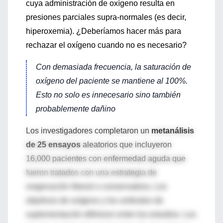
cuya administración de oxígeno resulta en
presiones parciales supra-normales (es decir,
hiperoxemia). ¿Deberíamos hacer más para
rechazar el oxígeno cuando no es necesario?
Con demasiada frecuencia, la saturación de
oxígeno del paciente se mantiene al 100%.
Esto no solo es innecesario sino también
probablemente dañino
Los investigadores completaron un
metanálisis
de 25 ensayos
aleatorios que incluyeron
16,000 pacientes con enfermedad aguda que
fueron tratados con una estrategia de
oxigenación liberal o conservadora. Los
objetivos de oxígeno y los umbrales de
suplementación difirieron entre los estudios. Los