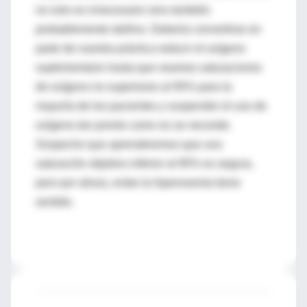
no solo es innecesario sino también
probablemente dañino. Debería convertirse en
parte de nuestra práctica reducir el oxígeno
suplementario hasta que veamos saturaciones
de oxígeno no superiores al 95% para la
mayoría de los pacientes y suspender el uso de
oxígeno tan pronto como no se necesite.
Sospecho que aprenderemos que una
saturación objetivo inferior al 95% es segura,
pero por ahora, evitar la hiperoxemia tiene
sentido.