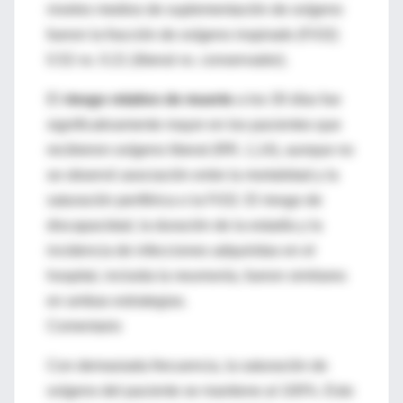
niveles medios de suplementación de oxígeno
fueron la fracción de oxígeno inspirado (FiO2)
0.52 vs. 0.21 (liberal vs. conservador).
El
riesgo relativo de muerte
a los 30 días fue
significativamente mayor en los pacientes que
recibieron oxígeno liberal (RR, 1,14), aunque no
se observó asociación entre la mortalidad y la
saturación periférica o la FiO2. El riesgo de
discapacidad, la duración de la estadía y la
incidencia de infecciones adquiridas en el
hospital, incluida la neumonía, fueron similares
en ambas estrategias.
Comentario
Con demasiada frecuencia, la saturación de
oxígeno del paciente se mantiene al 100%. Esto