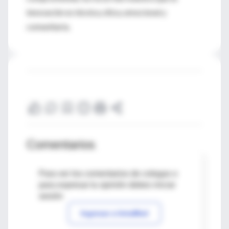
innovación es técnica, ética, emocional y
comunitaria.
Comentarios
Para ver los comentarios de colegas o
para expresar tu opinión debes iniciar
sesión
Ingresar a IntraMed