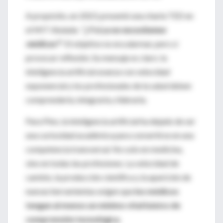
A propósito, en 2023, presentó una charla TED en
el MIT titulada:
"¿Y si ya no necesitamos
médicos?"
. El objetivo no era alarmar, pero sí
provocar reflexión. Su mensaje es claro: la
inteligencia artificial avanza con velocidad
exponencial y los profesionales de la salud deben
comprenderla, integrarla y liderarla.
Para Pino, la inteligencia artificial ha dejado de ser
una curiosidad académica para convertirse en una
competencia transversal. No solo en medicina,
sino en todas las profesiones. La velocidad de
cambio, la producción científica y la aparición de
nuevas herramientas exigen que
los médicos
tengan al menos un mínimo vital básico de
comprensión tecnológica
.