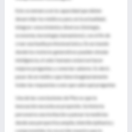
Esto se enmarca en la capacidad que deben
desarrollar los médicos para, en la actualidad,
integrar conocimientos diversos (biología,
economía, tecnología, humanismo), con el fin de
crear una huella profesional única. En un mundo
donde los motores generativos pueden simular
inteligencia, el valor humano estará en hacer
mejores preguntas y conectar saberes. Es decir,
pasar de un médico que tiene imaginariamente
todas las respuestas a uno que sabe qué preguntar.
Una de las conclusiones de Pino es que la
innovación necesita un propósito. Su historia
personal es una invitación a pensar la medicina
desde una perspectiva amplia, interdisciplinaria y
comprometida. Su recorrido muestra que la