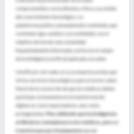
comprometidos con la difusión crítica y accesible
del conocimiento tecnológico. La
plataforma publica semanalmente contenidos que
combinan rigor, análisis y accesibilidad, con el
objetivo de formar una comunidad
hispanohablante informada y activa en el campo
de la inteligencia artificial aplicada a la salud.
OxLER, por otro lado, es su su empresa actual, que
ofrece servicios tecnológicos para el sector salud.
Nació de la convicción de que los médicos deben
participar activamente en la transformación
digital, no como espectadores, sino como
protagonistas.
Pino defiende que la inteligencia
artificial no reemplazará a los médicos, pero sí
transformará profundamente su rol
.