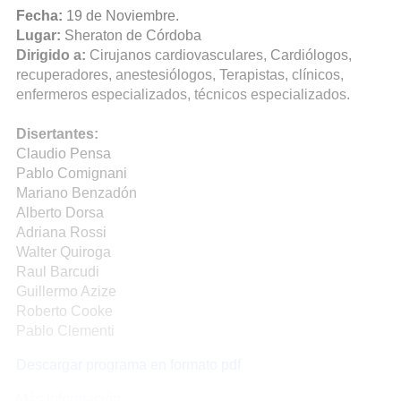
Fecha:
19 de Noviembre.
Lugar:
Sheraton de Córdoba
Dirigido a:
Cirujanos cardiovasculares, Cardiólogos,
recuperadores, anestesiólogos, Terapistas, clínicos,
enfermeros especializados, técnicos especializados.
Disertantes:
Claudio Pensa
Pablo Comignani
Mariano Benzadón
Alberto Dorsa
Adriana Rossi
Walter Quiroga
Raul Barcudi
Guillermo Azize
Roberto Cooke
Pablo Clementi
Descargar programa en formato pdf
Más información