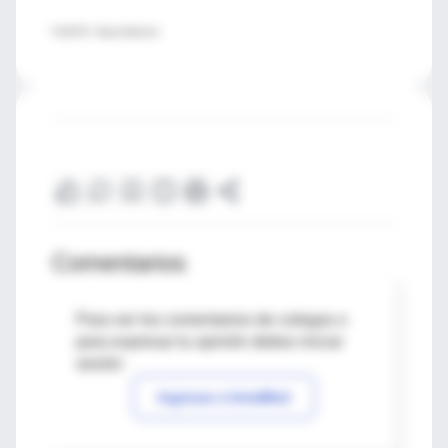
FUENTE: Sleep Medicine
Comentarios
Para ver los comentarios de colegas o
para expresar tu opinión debes iniciar
sesión
Ingresar a IntraMed