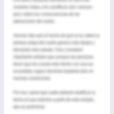
nuestras vidas y los científicos aún conocen
poco sobre las consecuencias de las
alteraciones del sueño.
Gorman dijo que el hecho de que la luz altere la
primera etapa del sueño genera más dudas y
demanda más estudio. Pero consideró
importante señalar que aunque las personas
dicen que les cuesta más dormir con una luz
encendida, logran dormirse bastante bien en
muchas condiciones.
Por eso, opinó que nadie debería modificar la
forma en que duerme a partir de este estudio,
que es preliminar.