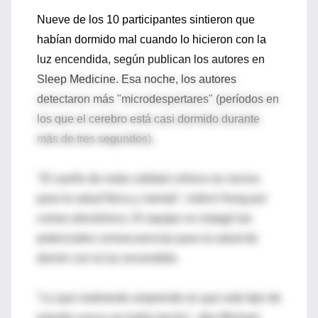
Nueve de los 10 participantes sintieron que
habían dormido mal cuando lo hicieron con la
luz encendida, según publican los autores en
Sleep Medicine. Esa noche, los autores
detectaron más "microdespertares" (períodos en
los que el cerebro está casi dormido durante
más de tres segundos).
"El sueño de mala calidad crónico es nocivo
para la salud física y mental", indicó Hong por
correo electrónico. El equipo no indagó las
potenciales consecuencias para la salud de
dormir con la luz encendida.
"Lo que realmente sorprende es que este tipo de
estudio nunca se había hecho", dijo Michael