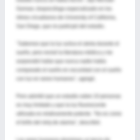
Gorman, biopsicólogo especializado en los
ritmos circadianos de University of California,
San Diego, que no participó del estudio.
"Sabemos que la luz activa el alerta durante el
sueño, pero revisé la literatura médica y me
sorprendió hallar que nunca nadie había
comparado el sueño en oscuridad con el sueño
con luz en seres humanos", agregó.
Pero advirtió que un estudio sobre 10 personas
es muy limitado y que la luz fluorescente
utilizada es relativamente potente. "No es como
el brillo del reloj de alarma", describió.
Los seres humanos dormimos un tercio de