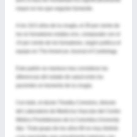
mayor en los que seguían fumando.
A los 19,5 años de la cirugía, el 29 por ciento de
los ex fumadores estaba vivo, comparado con el
14 por ciento de los fumadores, según publica el
equipo en The American Journal of Cardiology.
Este patrón se mantuvo tras considerar las
diferencias del estado de salud entre los
pacientes al momento de la cirugía.
Con todo, el doctor Timothy Crimmins, director
del Laboratorio de Medicina Vascular del Centro
Médico Presbiteriano de la Columbia University
dijo: "Este grupo de los años 80 es muy distinto
a los pacientes que actualmente tratamos con