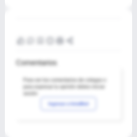
Comentarios
Para ver los comentarios de colegas o
para expresar tu opinión debes iniciar
sesión
Ingresar a IntraMed