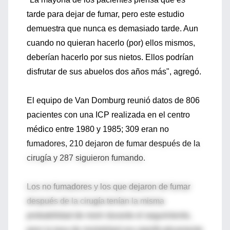
tarde para dejar de fumar, pero este estudio
demuestra que nunca es demasiado tarde. Aun
cuando no quieran hacerlo (por) ellos mismos,
deberían hacerlo por sus nietos. Ellos podrían
disfrutar de sus abuelos dos años más", agregó.
El equipo de Van Domburg reunió datos de 806
pacientes con una ICP realizada en el centro
médico entre 1980 y 1985; 309 eran no
fumadores, 210 dejaron de fumar después de la
cirugía y 287 siguieron fumando.
Los no fumadores y los que dejaron de fumar
después de la cirugía tenían la misma
probabilidad de morir durante el seguimiento,
pero la tasa de mortalidad era significativamente