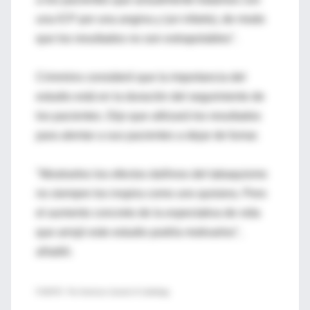
una ICP por una angina y (un infarto), de modo
que los resultados no son extrapolables".
Crimmins consideró que la importancia del
estudio está en la duración del seguimiento de
los pacientes. Dijo que utilizará los resultados
para alentar a sus pacientes a dejar de fumar.
"Mostrarles los efectos dañinos del tabaquismo
no siempre los inspira como uno quisiera. Pero
el aumento concreto de la expectativa de vida
que arrojó este estudio podría motivarlos",
añadió.
FUENTE: The American Journal of Cardiology