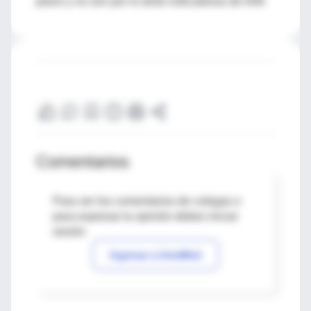
plano y no son por lo tanto indicadoras de IAM.
Comentarios
Para ver los comentarios de colegas o
para expresar tu opinión debes iniciar
sesión
Ingresar a IntraMed