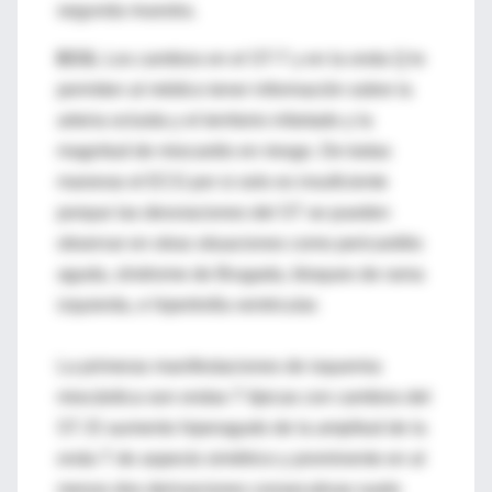
segunda muestra.
ECG.
Los cambios en el ST-T y en la onda Q le
permiten al médico tener información sobre la
arteria ocluida y el territorio infartado y la
magnitud de miocardio en riesgo. De todas
maneras el ECG por si solo es insuficiente
porque las desviaciones del ST se pueden
observar en otras situaciones como pericarditis
aguda, síndrome de Brugada, bloqueo de rama
izquierda, e hipertrofia ventricular.
La primeras manifestaciones de isquemia
miocárdica son ondas T típicas con cambios del
ST. El aumento hiperagudo de la amplitud de la
onda T de aspecto simétrico y prominente en al
menos dos derivaciones consecutivas suele