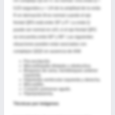
Un complejo Qs en V
es normal. Una onda Q <
1
0,03 segundos y < 1/4 de la amplitud de la onda
R en derivación III es normal cuando el eje
frontal QRS está entre 30º y 0º. La onda Q
puede ser normal en aVL si el eje frontal QRS
se encuentra entre 60º y 90º. Las siguientes
situaciones pueden estar asociadas con
complejos Q/QS en ausencia de IAM:
Pre-excitación.
Miocardiopatía dilatada u obstructiva.
Bloqueos de rama, hemibloqueo anterior
izquierdo.
Hipertrofia ventricular izquierda y derecha.
Miocarditis.
Corazón pulmonar agudo.
Hiperpotasemia.
Técnicas por imágenes