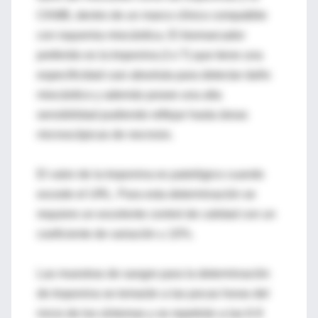
CKMB, dentro de un marco clínico compatible
con isquemia miocárdica. El biomarcador
preferido es la troponina (I o T) que tiene una
especificidad casi absoluta para detectar daño
miocárdico y además posee una alta
sensibilidad pudiendo reflejar hasta áreas
microscópicas de necrosis.
El valor de la troponina es patológico cuando
excede el URL. Para esta determinación se
requiere un excelente control de calidad con un
coeficiente de variación ≤ 10%.
Las muestras de sangre para la determinación
de troponina se tomarán a las pocas horas del
inicio de los síntomas y se repetirán a las 6-9