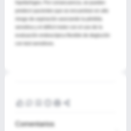
hipofaríngeo. Por consecuencia, se pueden
predecir pacientes que se encuentran en alto
riesgo de aspiración asociando la pérdida
sensitiva y el déficit motor con el uso de la
evaluación endoscópica flexible de deglución
con test sensitivos.
Comentarios