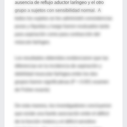
ausencia de reflujo aductor laríngeo y el otro
grupo a sujetos con sensibilidad normal. A
todos los sujetos se les administró consistencias
puras y líquidas y luego fueron evaluados tanto
para aspiración como para contracción del
músculo faríngeo.
Los resultados obtenidos evidenciaron que las
diferencias en la incidencia de aspiración y
debilidad muscular faríngea entre los dos
grupos fueron significativas (P < 0.001 examen
de Fisher exacto)
De esta manera, los investigadores concluyeron
que existe una fuerte asociación entre el déficit
de la función motora y el déficit sensitivo