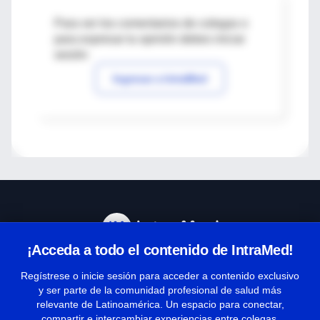
Para ver los comentarios de colegas o
para expresar tu opinión debes iniciar
sesión
Ingresar a IntraMed
¡Acceda a todo el contenido de IntraMed!
Centro de Ayuda
Regístrese o inicie sesión para acceder a contenido exclusivo
y ser parte de la comunidad profesional de salud más
relevante de Latinoamérica. Un espacio para conectar,
Términos y condiciones
compartir e intercambiar experiencias entre colegas.