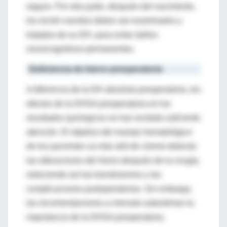
seguro. Por otra parte, después del nacimiento,
los recién nacidos deben ser examinados y
tratados de su DH, para evitar daños
neurocognitivos permanentes.
Deficiencia de hierro preoperatoria
A diferencia de la DH absoluta preoperatoria, los
efectos de la DHSA preoperatoria en los
resultados quirúrgicos no han recibido suficiente
atención. El objetivo del manejo hematológico
de los pacientes va más allá de cóomo detectar
las alteraciones del hierro después de la cirugía,
reduciendo así las transfusiones y las
complicaciones postoperatorias. Sin embargo,
las recomendaciones a menudo subestiman la
importancia de la DHSA preoperatoria.