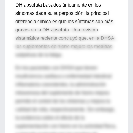
DH absoluta basados únicamente en los
síntomas dada su superposición; la principal
diferencia clínica es que los síntomas son más
graves en la DH absoluta. Una revisión
sistemática reciente concluyó que, en la DHSA,
los suplementos de hierro mejora las medidas
subjetivas de la fatiga.
En los pacientes con DHSA que tienen
insuficiencia cardíaca o enfermedad intestinal
inflamatoria coexistentes, la administración
intravenosa del suplemento de hierro mejora
permite el control de los síntomas y mejora la
calidad de vida, respectivamente. Sin embargo,
la evidencia sobre el efecto de la
suplementación con hierro en la actividad física,