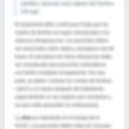
identifica, teniendo como objetivo de Ferritina
100 mg/l.
El tratamiento debe continuarse hasta que los
niveles de ferritina se hayan normalizado y los
síntomas desaparezcan. Los pacientes deben
ser asesorados sobre dietas y reemplazo oral de
hierro. El reemplazo de hierro intravenoso debe
ser considerado para pacientes sintomáticos
con DHSA resistente al tratamiento. Por otra
parte, se deben controlar los niveles de ferritina
cada 6 a 12 meses después del tratamiento,
especialmente en las mujeres que menstrúan y
las que están pensando en embarazarse.
La
dieta
es importante en el manejo de la
DHSA. Los pacientes deben tratar de consumir