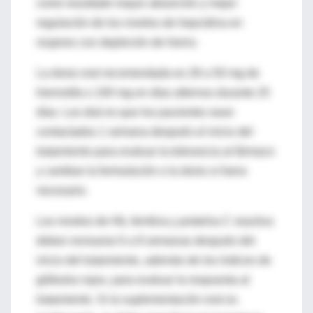
como resultado mayor absorción y mejor
regulación de los niveles de hepcidina en
mujeres con depleción de hierro.
La dosis oral recomendada es 28 a 50 mg de
hierro/día o 100 mg en días alternos durante 25
días. Los dial es que los pacientes sean
contactados 1 semana después el inicio del
tratamiento para evaluar la tolerancia al fármaco
y cambiar la formulación o la dosis si fuera
necesario.
Los niveles de Hb, ferritina y proteína C reactiva
deben revisarse 6 a 8 semanas después del
inicio del tratamiento, además de los índices de
glóbulos rojos, para evaluar la respuesta al
tratamiento. Si la suplementación oral es