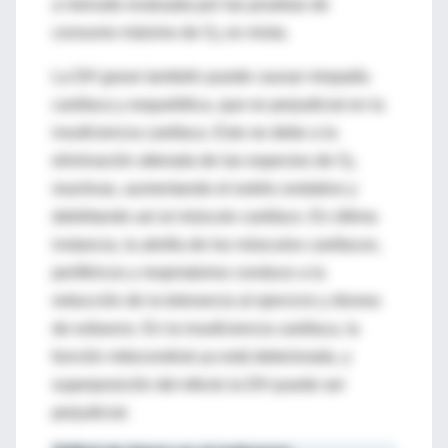
a menudo evaluada por las pruebas de
consumo máximo de O
es mixta.
2
La DH grave también puede causar miopatía
cardíaca y esquelética, que es perjudicial en la
insuficiencia cardíaca. Esto se debe a la
eliminación alterada de las especies de O
2
reactivas, aumentando el estrés oxidativo y
debilitando así al músculo cardíaco. En última
instancia, la atrofia de los músculos cardíacos,
periféricos y respiratorios conduce a la
reducción de la tolerancia al ejercicio y disnea
de esfuerzo. En la insuficiencia cardíaca, la
función mitocondrial ya está deteriorada, y
superposición del efecto la DH puede ser
perjudicial.