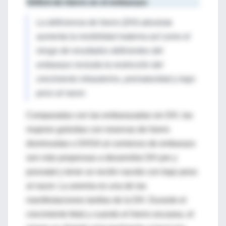
Déficit de hierro en el embarazo
La deficiencia de hierro (DH) absoluta
aumenta la morbilidad materna así como el
riesgo de resultados deficientes del
embarazo incluida la restricción del
crecimiento intrauterino, prematuridad y bajo
peso al nacer.
Comparadas con las embarazadas sin DH, las
mujeres grávidas con reservas de hierro
disminuidas o DHSA al comienzo de embarazo
son más propensas a desarrollar DH pre y
posnatal y tener un recién nacido con bajo peso
al nacer. La anemia es una de las
manifestaciones tardías de la DH. Durante el
crecimiento fetal y cuando el hierro escasea, el