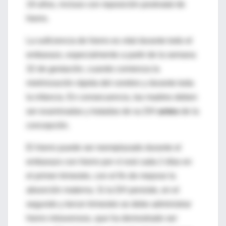
19 años, incluso con reposición postnatal de
hierro.
La suficiencia de hierro es vital durante todo el
embarazo, especialmente a partir de la semana
32 de gestación, cuando comienza la
mielinización rápida del cerebro y durante toda
la infancia. En consecuencia, las madres deben
ser examinadas y tratadas de su DH
antes
de la
concepción.
El hierro puede ser reemplazado durante el
embarazo con hierro por ví oral cada 2 días en
el primer trimestre, con el fin de mejorar la
absorción materna. Si la DH persiste, en el
segundo y tercer trimestre se debe administrar
hierro intravenoso, que ha demostrado ser