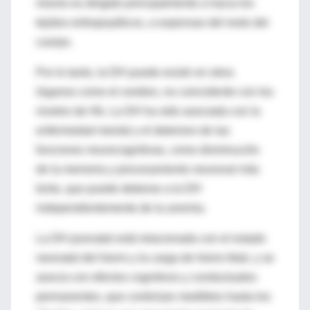
mismo es dirigido principalmente a hacia los
tejidos eritropoyéticos, a expensas del resto del
cuerpo.
Por lo tanto, la DH puede existir en otros
órganos como el cerebro, no coincidente con los
niveles de Hb. La DH ha sido asociada con la
enfermedad mental y el deterioro de las
funciones neurocognitivas, como disminución
de la memoria y procesamiento neuronal más
lento, que puede deberse a la DH
independientemente de la anemia.
La DH posnatal está relacionada con el estado
neonatal del hierro y la carga de hierro fetal, y se
asocia con efectos cognitivos y conductuales
permanentes, que continúan medibles hasta los