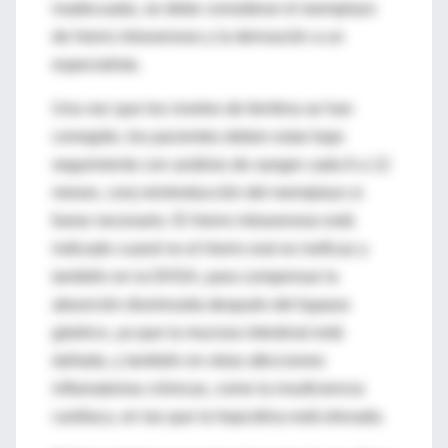
inadecuada, se debe considerar el reemplazo
de hierro intravenoso y la derivación a un
especialista.
Una vez que los niveles de ferritina se han
corregido, los pacientes deben estar bajo
seguimiento con análisis de sangre cada 6 a 12
meses, conj reintroducción del reemplazo si
fuese necesario. El hierro intravenoso está
indicado cuand no el hierro oral es ineficaz y
también en la DHSA, para compensar la
absorción disminuida después del bypass
gástrico, ya que la mucosa intestinal está
dañada, y también en otras afecciones
inflamatorias crónicas, como la insuficiencia
cardíaca, en las que la hepcidina está elevada.