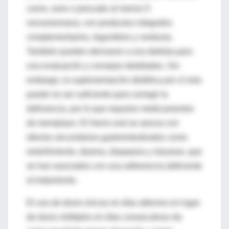
carne, aves o pescado al menos 5
veces/semana, con productos integrales
complementarios, legumbres y verduras.
También pueden derivarse a una dietista para
una evaluación y consejos detallados. Sin
embargo, la suplementación dietética por sí sola
puede no ser suficiente para corregir la
deficiencia, por lo que requiere medicamentos
de reemplazo. El hierro oral se asocia con
efectos secundarios gastrointestinales como
estreñimiento, diarrea, dispepsia y náuseas, que
se han asociados con una adherencia deficiente
al tratamiento.
El uso de dosis únicas en días alternos en lugar
de dosis múltiples en días consecutivos da