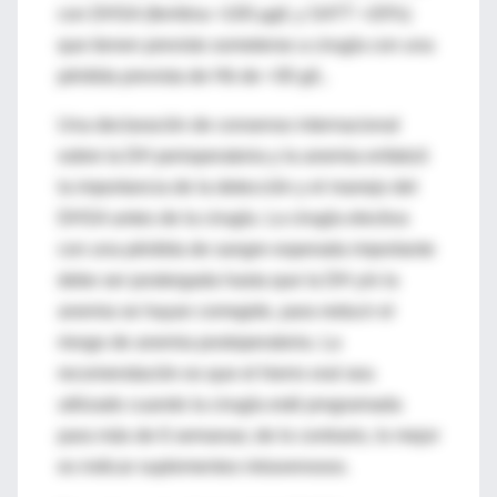
con DHSA (ferritina <100 µg/L y SATT <20%)
que tienen previsto someterse a cirugía con una
pérdida prevista de Hb de >30 g/L.
Una declaración de consenso internacional
sobre la DH perioperatoria y la anemia enfatizó
la importancia de la detección y el manejo del
DHSA antes de la cirugía. La cirugía electiva
con una pérdida de sangre esperada importante
debe ser postergada hasta que la DH y/o la
anemia se hayan corregido, para reducir el
riesgo de anemia postoperatoria. La
recomendación es que el hierro oral sea
utilizado cuando la cirugía esté programada
para más de 6 semanas; de lo contrario, lo mejor
es indicar suplementos intravenosos.