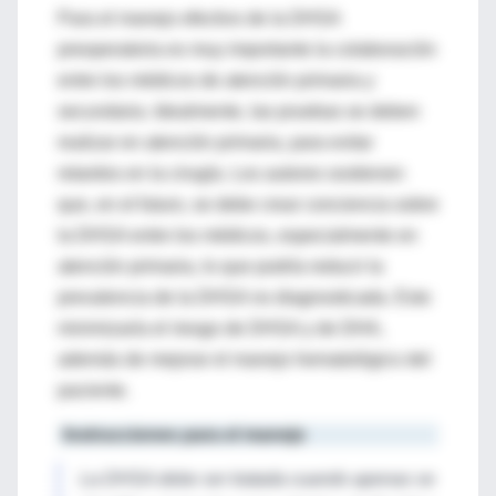
Para el manejo efectivo de la DHSA
preoperatoria es muy importante la colaboración
entre los médicos de atención primaria y
secundaria. Idealmente, las pruebas se deben
realizar en atención primaria, para evitar
retardos en la cirugía. Los autores sostienen
que, en el futuro, se debe crear conciencia sobre
la DHSA entre los médicos, especialmente en
atención primaria, lo que podría reducir la
prevalencia de la DHSA no diagnosticada. Esto
minimizaría el riesgo de DHSA y de DHA,
además de mejorar el manejo hematológico del
paciente.
Instrucciones para el manejo
La DHSA debe ser tratada cuando apenas se