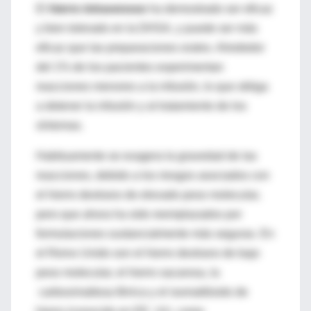
El
hierro intravenoso
ha demostrado ser eficaz
y bien tolerado en la DHSA, y puede ser más
eficaz que las preparaciones orales. Alrededor
del 1% de los pacientes experimentan
reacciones menores a la infusión, lo que obliga
a detener la infusión y al tratamiento de los
síntomas.
Habituamente se exagera la gravedad de las
reacciones, debido a los riesgos asociados con
el hierro dextrano de elevado peso molecular,
pero que ahora ha sido reemplazados por
formulaciones sustancialmente más seguras. En
el Reino Unido son el hierro dextrano de bajo
peso molecular, el hierro sacarosa, la
carboximaltosa férrica y el isomaltósido de