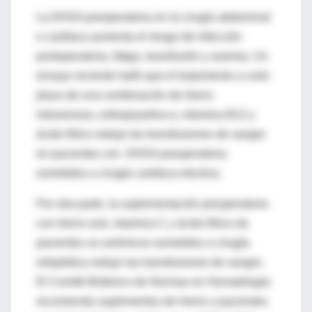
La DHSA preoperatoria en la cirugía abdominal
o cardíaca aumenta el riesgo de infección
postoperatoria, fatiga, transfusión y anemia. Un
ensayo reciente halló que el tratamiento a corto
plazo de una combinación de hierro
intravenoso, eritropoyetina α, vitamina B12 y
ácido fólico redujo las transfusiones de sangre
en pacientes con DHSA preoperatoria
sometidos a cirugía cardíaca electiva.
Por otra parte, la suplementación preoperatoria
con hierro oral, vitamina C y ácido fólico de
pacientes no anémicos sometidos a cirugía
ortopédica redujo las transfusiones de sangre.
El Comité Británico de Normas en Hematología
recomienda suplementos de hierro a pacientes