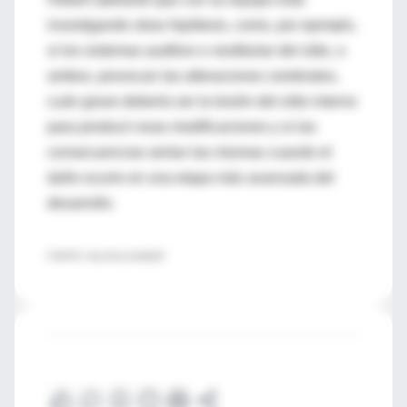
investigando otras hipótesis, como, por ejemplo,
si los sistemas auditivo o vestibular del oído, o
ambos, provocan las alteraciones cerebrales,
cuán grave debería ser la lesión del oído interno
para producir esas modificaciones y si las
consecuencias serían las mismas cuando el
daño ocurre en una etapa más avanzada del
desarrollo.
FUENTE: http://bit.ly/1a9eQrR