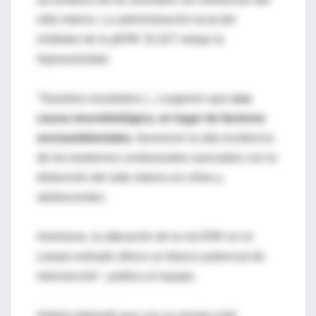
oído interno. La administración local del
inhibidor de la pERK SL327 redujo la
hiperactividad.
"Nuestros resultados (...) sugieren que
una
causa neurobiológica, en lugar de factores
socioambientales
, favorecen la alta incidencia
de los trastornos conductuales asociados con la
disfunción del oído interno en niños y
adolescentes.
Asimismo, la alteración de la vía ERK en el
cuerpo estriado ofrece un blanco potencial de
intervención", publica el equipo.
Hebert adelantó que con su equipo está