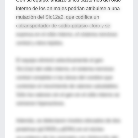
interno de los animales podrían atribuirse a una
mutación del Slc12a2, que codifica un
cotransportador de sodio-potasio-cloro y se
expresa en el oído interno, el sistema nervioso
central y otros tejidos.
El equipo eliminó selectivamente el gen
Slc12a2 del oído interno, el sistema nervioso
central completo o las áreas del cerebro que
controlan el movimiento de ratones saludables.
Sólo los ratones sin el gen en el oído interno se
volvieron hiperactivos.
Además, se detectaron niveles elevados de dos
proteínas (pCREB y pERK) en el núcleo
accumbens de los animales con disfunción del