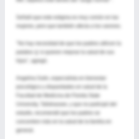
Señaló que este estigma es muy común en las
mujeres, pero que también afecta a los varones.
"No hay necesidad de que los padres utilicen la
palabra 'g' si quieren mejorar la salud de sus
hijos", agregó.
Angelina Sutin, especialista en bienestar
psicológico y disparidades en salud de la
Facultad de Medicina de Florida State
University, Tallahassee, y que no participó del
estudio, recomendó que los padres se
concentren más en la salud de la familia en
general.