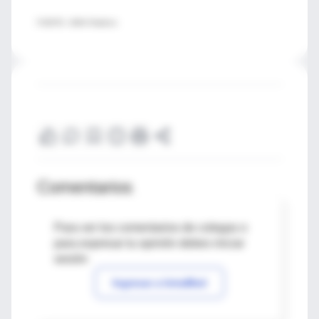
FUENTE: JAMA Pediatrics
Comentarios
Para ver los comentarios de colegas o
para expresar tu opinión debes iniciar
sesión
Ingresar a IntraMed