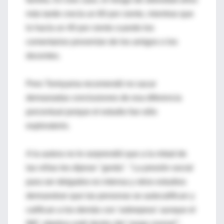
más tarde crecía un 60 por ciento, mientras que
lo hacía un 40 por ciento cuando los
comentarios provenían de los amigos o los
docentes.
Pero Tomiyama recomendó no sacar
demasiadas conclusiones de esa diferencia
porcentual porque el estudio fue sólo
exploratorio.
A la autora no le sorprendió que a la mitad de
las niñas les dijeran "gorda". "La presión social
para ser delgados es intensa y otros estudios
demuestran que las personas se autocalifican y
califican a los demás con 'sobrepeso' aunque el
IMC objetivo esté dentro del 'rango normal'".