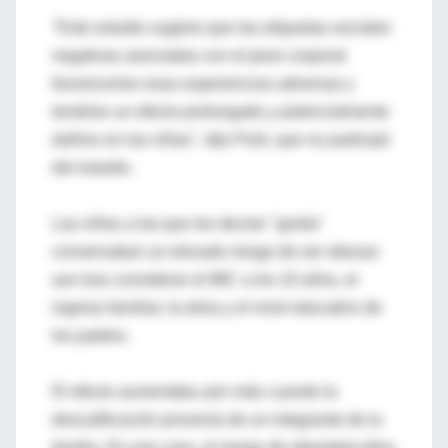
"Este estudio sugiere que las etiquetas sociales
negativas asociadas con el peso corporal
favorecerían esas experiencias adversas y
tendrían un efecto prolongado y potencialmente
dañino en las niñas", dijo Puhl, que no participó
del estudio.
Las niñas a las que les decían "gorda"
conservaban un elevado riesgo de ser obesas
aun tras considerar el IMC a los 10 años, el
ingreso familiar, la etnia y el nivel educativo de
los padres.
El efecto aumentaba aún más cuando la
descalificación provenía de un integrante de la
familia. En ese caso, el riesgo de obesidad años