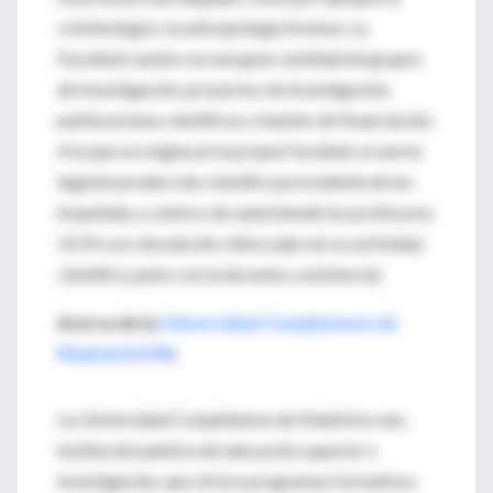
criminología o la antropología forense. La
Facultad cuenta con una gran cantidad de grupos
de investigación, proyectos de investigación,
publicaciones científicas y fuentes de financiación.
A la que se origina en la propia Facultad, se une la
ingente producción científica procedente de los
hospitales y centros de salud donde los profesores
UCM con vinculación clínica ejercen su actividad
científica, junto con la docente y asistencial.
Acerca de la
Universidad Complutense de
Madrid (UCM)
:
La Universidad Complutense de Madrid es una
institución pública de educación superior e
investigación, que ofrece programas formativos