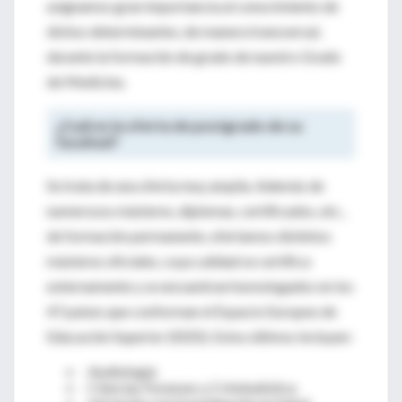
asignamos gran importancia al conocimiento de
dichos determinantes, de manera transversal,
durante la formación de grado de nuestro Grado
de Medicina.
¿Cuál es la oferta de postgrado de su
facultad?
Se trata de una oferta muy amplia. Además de
numerosos másteres, diplomas, certificados, etc.,
de formación permanente, ofertamos distintos
másteres oficiales, cuya calidad se certifica
externamente y se encuentran homologados en los
47 países que conforman el Espacio Europeo de
Educación Superior (EEES). Estos últimos incluyen:
· Audiología
· Ciencias Forenses y Criminalística