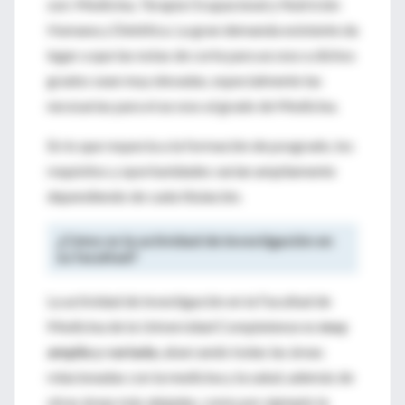
son: Medicina, Terapia Ocupacional y Nutrición
Humana y Dietética. La gran demanda existente da
lugar a que las notas de corte para acceso a dichos
grados sean muy elevadas, especialmente las
necesarias para el acceso al grado de Medicina.
En lo que respecta a la formación de posgrado, los
requisitos y oportunidades varían ampliamente
dependiendo de cada titulación.
¿Cómo es la actividad de investigación en
su facultad?
La actividad de investigación en la Facultad de
Medicina de la Universidad Complutense es
muy
amplia y variada
, abarcando todas las áreas
relacionadas con la medicina y la salud, además de
otras áreas más alejadas, como por ejemplo la