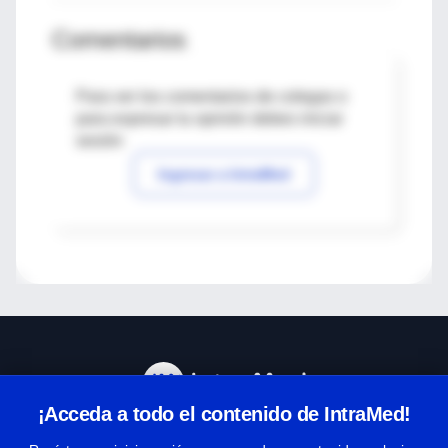
Comentarios
Para ver los comentarios de colegas o
para expresar tu opinión debes iniciar
sesión
Ingresar a IntraMed
¡Acceda a todo el contenido de IntraMed!
Centro de Ayuda