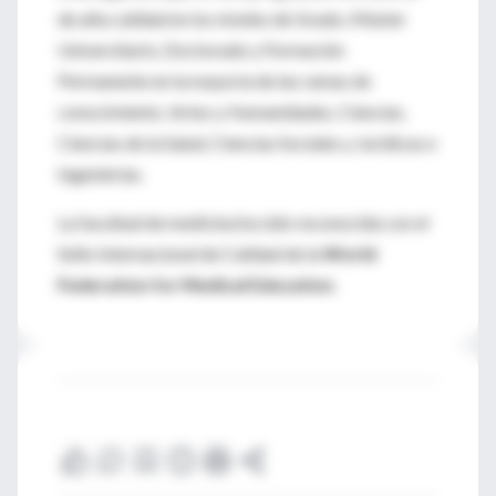
de alta calidad en los niveles de Grado, Máster
Universitario, Doctorado y Formación
Permanente en la mayoría de las ramas de
conocimiento: Artes y Humanidades, Ciencias,
Ciencias de la Salud, Ciencias Sociales y Jurídicas e
Ingenierías.
La facultad de medicina ha sido reconocida con el
Sello Internacional de Calidad de la
World
Federation for Medical Education
.