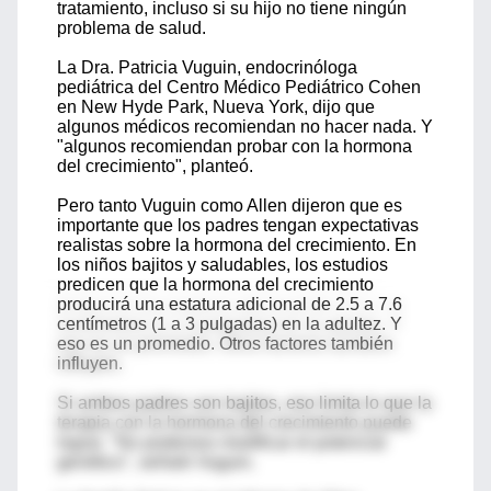
tratamiento, incluso si su hijo no tiene ningún
problema de salud.
La Dra. Patricia Vuguin, endocrinóloga
pediátrica del Centro Médico Pediátrico Cohen
en New Hyde Park, Nueva York, dijo que
algunos médicos recomiendan no hacer nada. Y
"algunos recomiendan probar con la hormona
del crecimiento", planteó.
Pero tanto Vuguin como Allen dijeron que es
importante que los padres tengan expectativas
realistas sobre la hormona del crecimiento. En
los niños bajitos y saludables, los estudios
predicen que la hormona del crecimiento
producirá una estatura adicional de 2.5 a 7.6
centímetros (1 a 3 pulgadas) en la adultez. Y
eso es un promedio. Otros factores también
influyen.
Si ambos padres son bajitos, eso limita lo que la
terapia con la hormona del crecimiento puede
lograr. "No podemos modificar el potencial
genético", señaló Vuguin.