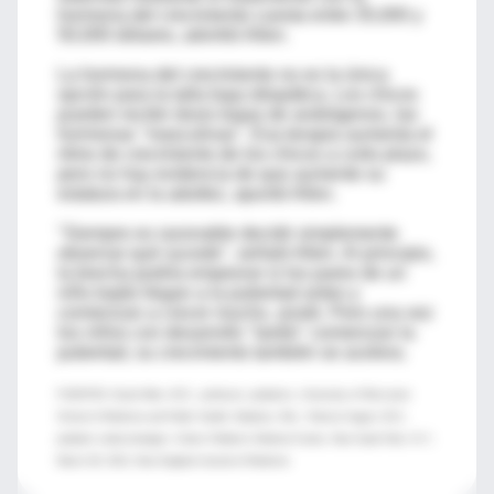
hormona del crecimiento cuesta entre 35,000 y
50,000 dólares, advirtió Allen.
La hormona del crecimiento no es la única
opción para la talla baja idiopática. Los chicos
pueden recibir dosis bajas de andrógenos, las
hormonas "masculinas". Esa terapia aumenta el
ritmo de crecimiento de los chicos a corto plazo,
pero no hay evidencia de que aumente su
estatura en la adultez, apuntó Allen.
"Siempre es razonable decidir simplemente
observar qué sucede", señaló Allen. Al principio,
la brecha podría empeorar si los pares de un
niño bajito llegan a la pubertad antes y
comienzan a crecer mucho, anotó. Pero una vez
los niños con desarrollo "tardío" comienzan la
pubertad, su crecimiento también se acelera.
FUENTES: David Allen, M.D., professor, pediatrics, University of Wisconsin
School of Medicine and Public Health, Madison, Wis.; Patricia Vuguin, M.D.,
pediatric endocrinologist, Cohen Children's Medical Center, New Hyde Park, N.Y.;
March 28, 2013, New England Journal of Medicine