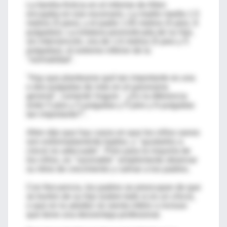
La familia ficticia en el informe de Allen
encajaba en ese escenario. La madre medía 1.5
metros (5 pies), y el padre 1.65 metros (5 pies, 6
pulgadas). La estatura pronosticada de su hijo,
sin intervención, era de 1.6 metros (5 pies y 5
pulgadas), el extremo inferior de la
"normalidad".
"Hay que plantearse qué tan importante es una
o dos pulgadas de más en el panorama
general", comentó Vuguin. "¿Es la diferencia
entre 5 pies y 5 pulgadas y 5 pies y 6 pulgadas
tan importante?".
Allen dijo que hay casos en que los niños sanos
son extremadamente bajitos, y "ayudarles a
crecer es adecuado". Pero para la mayoría de
los niños, es "razonable" simplemente observar
su ritmo de crecimiento y calmar a los padres.
Con frecuencia, los padres se preocupan de que
se burlen de su hijo (sobre todo si es un chico),
o que en la adultez se sienta infeliz o incluso
que tiene una desventaja profesional.