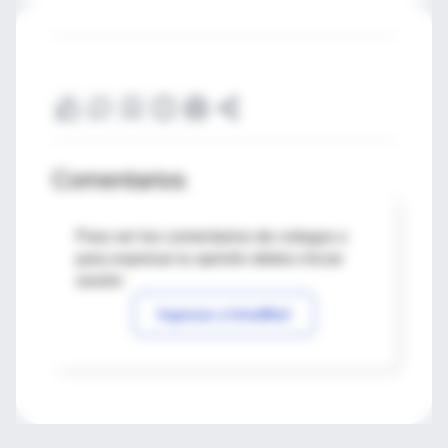
Comentarios
Para ver los comentarios de colegas o
para expresar tu opinión debes iniciar
sesión
Ingresar a IntraMed