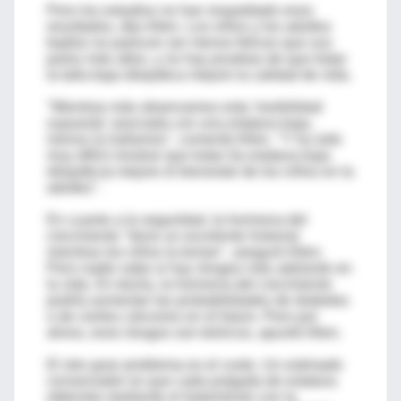
Pero los estudios no han respaldado esos
resultados, dijo Allen. Los niños y los adultos
bajitos no parecen ser menos felices que sus
pares más altos, y no hay pruebas de que tratar
la talla baja idiopática mejore la calidad de vida.
"Mientras más observamos esta 'morbilidad
supuesta' asociada con una estatura baja,
menos la hallamos", comentó Allen. "Y ha sido
muy difícil mostrar que tratar (la estatura baja
idiopática) mejore el bienestar de los niños en la
adultez".
En cuanto a la seguridad, la hormona del
crecimiento "tiene un excelente historial
mientras los niños la toman", aseguró Allen.
Pero nadie sabe si hay riesgos más adelante en
la vida. En teoría, la hormona del crecimiento
podría aumentar las probabilidades de diabetes
o de ciertos cánceres en el futuro. Pero por
ahora, esos riesgos son teóricos, apuntó Allen.
El otro gran problema es el costo. Un estimado
conservador es que cada pulgada de estatura
obtenida mediante el tratamiento con la