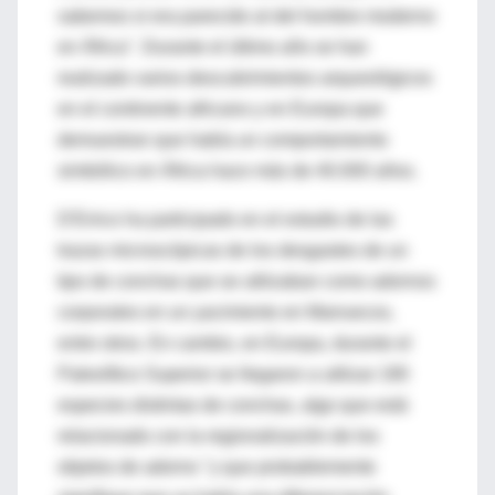
sabemos si era parecido al del hombre moderno
en África". Durante el último año se han
realizado varios descubrimientos arqueológicos
en el continente africano y en Europa que
demuestran que había un comportamiento
simbólico en África hace más de 40.000 años.
D'Errico ha participado en el estudio de las
trazas microscópicas de los desgastes de un
tipo de conchas que se utilizaban como adornos
corporales en un yacimiento en Marruecos,
entre otros. En cambio, en Europa, durante el
Paleolítico Superior se llegaron a utilizar 190
especies distintas de conchas, algo que está
relacionado con la regionalización de los
objetos de adorno "y que probablemente