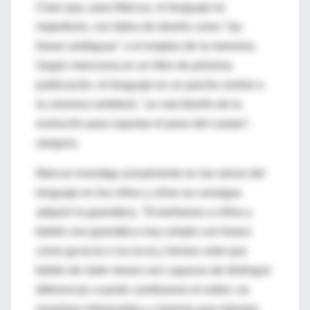
Claro que, para Marcus, el lenguaje es
imperfecto, con fallos de diseño como "las
frases ambiguas" o el empleo de la memoria.
Según menciona en un libro de próxima
publicación, el lenguaje es un parche similar a
la columna vertebral, "un mal diseño de la
evolución para soportar el peso del cuerpo",
asegura.
Marcus investiga actualmente en las raíces del
lenguaje en los niños y cómo se consigue
adquirir la gramática. "Enseñamos a niños y
bebés una gramática muy simple con frases
como ga-ta-ta o na-na-ta y hemos visto que
bebés de siete meses son capaces de distinguir
diferencias cuando cambiamos el orden; se
muestran interesados y creemos que intentan