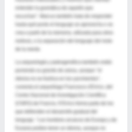
entender la gramática de aquello que
escuchan". Marcus también trata de responder
hasta qué punto el lenguaje se aprovecha o se
crea a partir de la memoria, utilizada para otros
motivos, o la separación del lenguaje del resto
de la mente.
La arqueología y paleogenética también están
poniendo su granito de arena, aunque "el
idioma no se fosiliza en los yacimientos",
comenta el arqueólogo Francesco d'Errico, del
Centro Nacional de Investigación Científica
(CNRS) de Francia. D'Errico forma parte de los
que defienden el desarrollo gradual del
lenguaje. "Los hombres arcaicos de Europa y de
Eurasia podían tener un idioma, aunque no