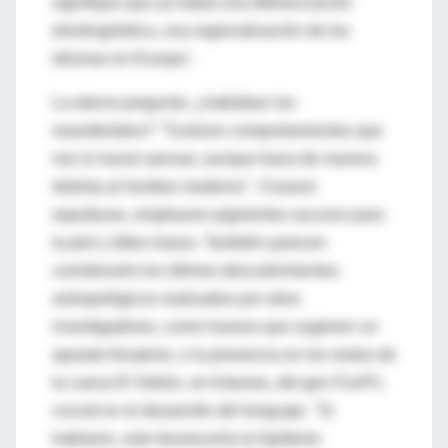
signifique que ya había una diferenciación
etnolingüística, una regionalización de los
idiomas en Europa".
La eterna pregunta: ¿hablaban los
neandertales? "Tuvieron comportamientos que
nos lo hacen pensar, aunque fuera de manera
distinta al hombre moderno". Crearon
sepulturas, emplearon pigmentos oscuros para
la piel y útiles óseos. También parecen
corroborarlo los últimos descubrimientos
antropológicos realizados por otros
investigadores, como huesos que sugieren un
aparato fonatorio, o la presencia en los restos de
la cueva El Sidrón, en Asturias, del gen FoxP2,
crucial en el desarrollo del lenguaje. "Si
hablaron, esto favorecería la hipótesis