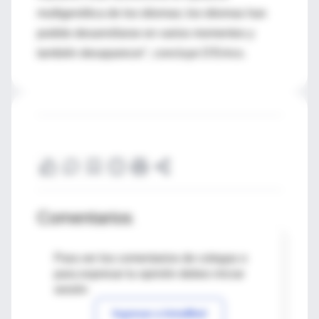
multigenética de los idiomas; los idiomas han
podido desarrollarse en varios momentos y
también desaparecer", concluye D'Errico.
Comentarios
Para ver los comentarios de colegas o
para expresar tu opinión debes iniciar
sesión
Ingresar a IntraMed