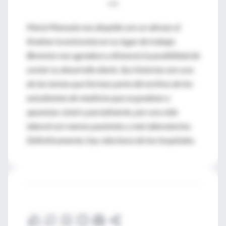
***
María Manuela nos despide con un abrazo al
finalizar la entrevista en su lugar de trabajo.
Berenice nos agradece a distancia la posibilidad de
contar su desarrollo diario. Sus historias son una
de las tantas que forman parte del archivo de los
estudiantes de medicina que se gradúan y
apuestan, total o parcialmente, por una vida
laboral con menos pacientes y más laboratorios.
Definitivamente, hay vida fuera de los hospitales.