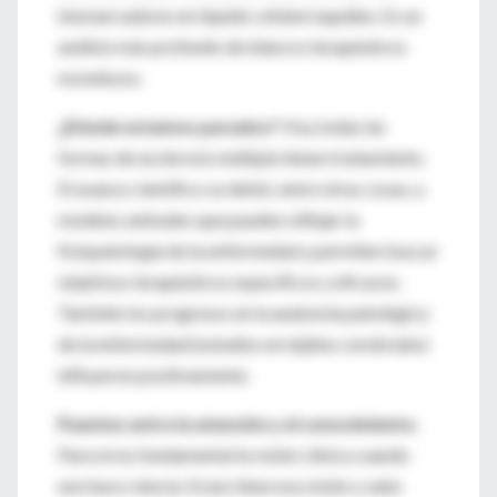
biomarcadores en líquido cefalorraquídeo. Es un
análisis más profundo de blancos terapéuticos
novedosos.
¿Dónde estamos parados?
Hoy todas las
formas de esclerosis múltiple tienen tratamiento.
El avance científico se debió, entre otras cosas, a
modelos animales que pueden reflejar la
fisiopatología de la enfermedad y permiten buscar
objetivos terapéuticos específicos y eficaces.
También los progresos en la anatomía patológica
de la enfermedad (estudios en tejidos cerebrales)
influyeron positivamente.
Puentes entre la atención y el conocimiento.
Para mí es fundamental la visión clínica cuando
uno hace ciencia. Si uno tiene esa visión y sabe