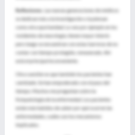
Reflexiones.
Las nuevas generaciones de médicos
se dedican más a la investigación o la piensan
como otra oportunidad. Lo veo por ejemplo en los
residentes de neurología, tienen mayor interés
pero luego se encuentran con estas barreras de no
contar con tiempo protegido, remunerado. Ahí
está el principal inconveniente.
Otra cuestión es que también los pacientes han
cambiado. Se han empoderado con el paso del
tiempo. Muchos me preguntan sobre la
fisiopatología de la enfermedad. Los pacientes
están más habidos de saber por qué ocurren las
enfermedades, cuáles son los mecanismos
implicados.