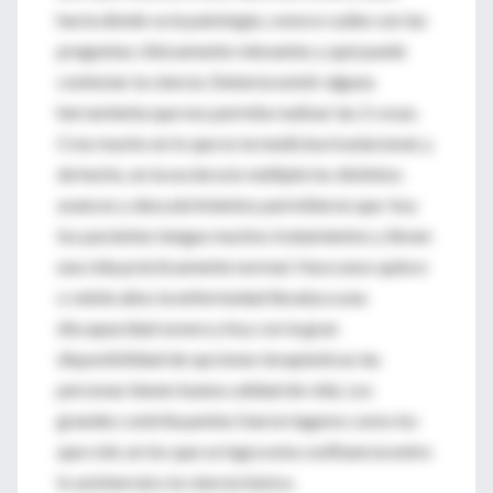
hacia dónde va la patología, conoce cuáles son las
preguntas clínicamente relevantes y qué puede
contestar la ciencia. Debería existir alguna
herramienta que nos permita realizar las 2 cosas.
Creo mucho en lo que es la medicina traslacional, y
de hecho, en la esclerosis múltiple los distintos
avances y descubrimientos permitieron que hoy
los pacientes tengas muchos tratamientos y lleven
una vida prácticamente normal. Hace unos quince
o veinte años la enfermedad llevaba a una
discapacidad severa y hoy con la gran
disponibilidad de opciones terapéuticas las
personas tienen buena calidad de vida. Los
grandes contribuyentes fueron lugares como los
que roté, en los que se logra esta confluencia entre
lo asistencial y la ciencia básica.