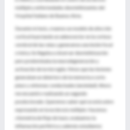
múltiple y enfermedades desmielinizantes del
Hospital Italiano de Buenos Aires.
Durante mi tesis, creamos un modelo de afección
cortical inyectando un adenovector en la corteza
cerebral de las ratas y generamos una lesión focal
crónica. Se llegaba a observar desmielinización
pero predominaba la neurodegeneración y
activación de la microglía. Vimos que las lesiones
generaban un deterioro de la memoria a corto
plazo y síntomas conductuales (ansiedad). Ahora
me encuentro realizando un segundo
posdoctorado. Queremos saber qué se está sobre
expresando en la esclerosis múltiple. Hacemos
citometría de flujo de bazo, evaluamos la
inflamación periférica y además estudiamos