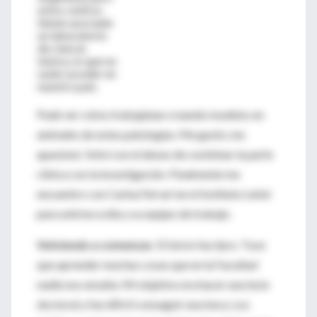
estos centros
tienen asociado
un laboratorio
de ciencia
básica, lo que no
suele suceder en
nuestro país.
Pude ver cómo trabajaban creando modelos en
animales de estas patologías. Me gustó, me
apasionó. Volví con el deseo de combinar la parte
clínica con la investigación. Finalmente me
encuentro con Carina Ferrari en el Instituto Leloir
para unirme a ella y su equipo de trabajo.
Volviendo a comenzar.
El inicio fue duro. Tuve
que aprender muchas cosas que en la Facultad
nadie nos enseña. Mi objetivo era hacer una tesis
doctoral y fue difícil conseguir una beca. Los