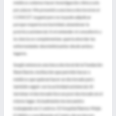
médicos solemos hacer investigación clínica solo
por placer. Me presenté a una beca doctoral en el
CONICET, la gané pero no la pude adjudicar
porque requería exclusividad, abandonar la
práctica asistencial. A mi entender el consultorio y
la ciencia se complementan, quería abordar las
enfermedades desmielinizantes desde ambos
lugares.
Surgió entonces una beca doctoral de la Fundación
René Barón, institución que permite becar a
médicos que quieran hacer un doctorado pero
también seguir con la actividad asistencial. Al
terminar el doctorado hice un post doctorado en el
mismo lugar. Actualmente me encuentro
trabajando en 2 centros: El Hospital Ramos Mejía
(CABA) y coordinando el Centro de esclerosis