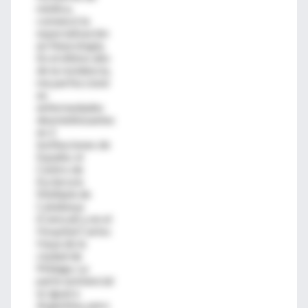
médica,
comencé la
especialización
en Neurología.
En el último año
de la residencia,
me perfeccioné
en
enfermedades
desmielinizantes
en 2
instituciones de
España: el
Centro de
Esclerosis
Múltiple de
Catalunya
(Cemcat) y en el
Hospital Carlos
Haya de la
ciudad de
Málaga. La
parte asistencial
es igual a
Argentina, pero