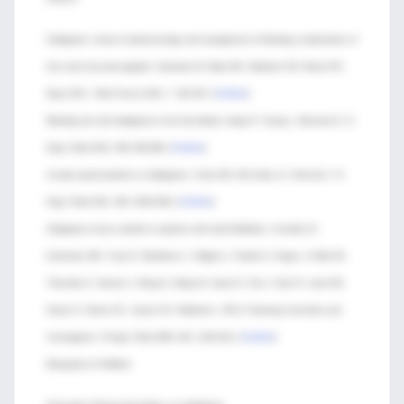
Dabigatran: review of pharmacology and management of bleeding complications of
this novel oral anticoagulant. Ganetsky M, Babu KM, Salhanick SD, Brown RS,
Boyer EW. J Med Toxicol 2011; 7: 281-287. [
PubMed
]
Bleeding risk with dabigatran in the frail elderly. Harper P, Young L, Merriman E. N
Engl J Med 2012; 366: 864-866. [
PubMed
]
Acutely injured patients on dabigatran. Cotton BA, McCarthy JJ, Holcomb J. N
Engl J Med 2011; 365: 2039-2040. [
PubMed
]
Dabigatran versus warfarin in patients with atrial fibrillation. Connolly SJ,
Ezekowitz MD, Yusuf S, Eikelboom J, Oldgren J, Parekh A, Pogue J, Reilly PA,
Themeles E, Varrone J, Wang S, Alings M, Xavier D, Zhu J, Diaz R, Lewis BS,
Darius H, Diener HC, Joyner CD, Wallentin L; RE-LY Steering Committee and
Investigators. N Engl J Med 2009; 361: 1139-1151. [
PubMed
]
Búsqueda en PubMed: