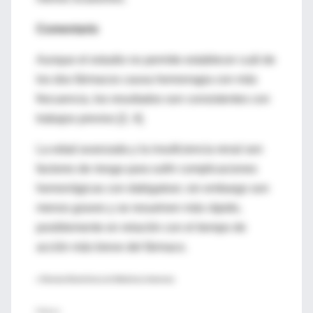
Comentario
Aunque el estudio no permite establecer cuál de
los dos fármacos causa hemorragia con más
frecuencia, los resultados son consistentes con
trabajos previos [2, 4].
La edad avanzada y la insuficiencia renal son
factores de riesgo para sufrir complicaciones
hemorrágicas con dabigatran; sin embargo son
menos graves y se resuelven más rápido,
posiblemente en relación con el tiempo de
acción más breve del fármaco.
♦ Revista Electrónica de Medicina Intensiva
Enlaces: