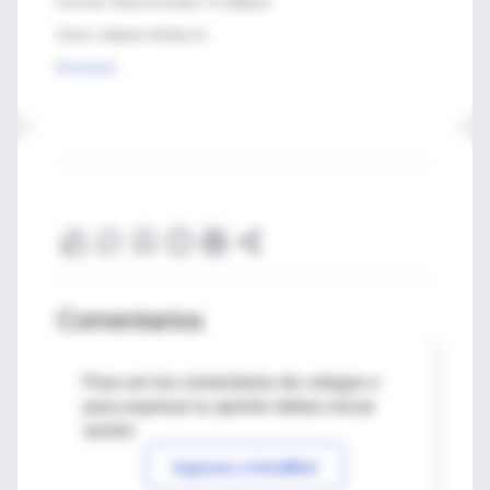
Enunciado: Riesgo hemorrágico con dabigatran
Sintaxis: dabigatran bleeding risk
[
Resultados
]
Comentarios
Para ver los comentarios de colegas o
para expresar tu opinión debes iniciar
sesión
Ingresar a IntraMed