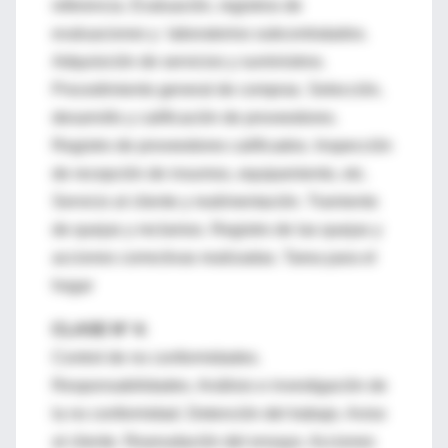
referencia. Evaluación, registros de
evaluaciones y laboratorios subcontratados.
Adquisición de servicios y suministros.
Procedimiento general de compras. Selección,
desarrollo y calificación de proveedores.
Registro de proveedores calificados. Inspección
de recepción de insumos, equipamiento, etc.
Servicio al cliente y realimentación. Tramiento
de quejas y reclamos. Registro de las quejas y
acciones correctivas realizadas. Tarea para el
hogar
CLASE N° 4:
Control de no conformidades.
Responsabilidades. Análisis e investigación de
la no conformidad. Detención del trabajo. Aviso
al cliente. Reanudación del ensayo. Acciones