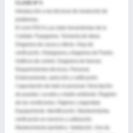
CLASE Nº 5
Introducción a las técnicas de resolución de
problemas.
El ciclo PDCA.Las siete herramientas de la
Calidad. Flujograma. Tormenta de ideas.
Diagrama de causa y efecto. Hoja de
verificación. Histograma y diagrama de Pareto.
Gráficos de control. Diagrama de fuerzas
Requerimientos técnicos. Personal.
Entrenamiento, selección y calificación.
Capacitación de todo el personal. Descripción
de puestos. Locales y medio ambiente. Registro
de las condiciones. Higiene y seguridad.
Equipamiento. Identificación. Mantenimiento,
verificación en servicio y calibración.
Mantenimiento periódico. Validación. Uso de