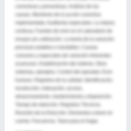
correctivas y preventivas. Análisis de las
causas. Monitoreo de la acción correctiva
implementada. Auditorías especiales. La mejora
continua. Fuentes de error en el Laboratorio de
ensayo y/o calibración. La teoría de la variación:
procesos estables e inestables. Causas
comunes y especiales de variación inherentes
al proceso. Estabilización del sistema. Otros
sistemas, ejemplos. Control del operador. Error
humano. Registros de la calidad. Identificación,
recolección, indexación, acceso,
almacenamiento, mantenimiento y disposición.
Tiempo de retención. Registros Técnicos.
Revisión de la Dirección. Elementos a tener en
cuenta. Frecuencia. Tarea para el hogar.