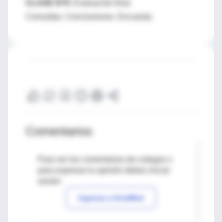
CLASE N°9:
Evaluación final.
Consultas. Conclusiones. Encuesta.
Comentarios
Para ver los comentarios de colegas o
para expresar tu opinión debes iniciar
sesión
Ingresar a IntraMed