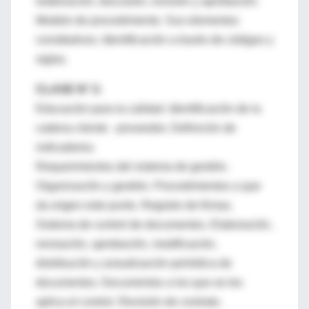
elaboración, discusión, revisión y aprobación.
Modelo de procedimiento. Sus elementos
constitutivos. Identificación a través de códigos y
siglas.
CLASE N° 2:
Educación para la calidad. Identificación de la
cadena cliente - proveedor. Definición de
indicadores.
Requerimientos del sistema de gestión.
Organización y gestión. Procedimientos a que
da origen este punto. Registro de firmas.
Sistema de control de documentos. Elaboración,
revisación, aprobación, modificación,
distribución y actualización periódica de
documentos. Documentos a los que se les
aplica el control. Revisión de contrato.