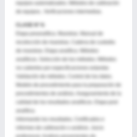
equipos automatizados. Métodos de calibración
de equipos.. Verificaciones intermedias.
CLASE N° 6:
Etapa preanalítica. Muestras. Manual de
recolección de muestras. Cadena de custodia
de muestras. Etapa analítica. Métodos
analíticos. Selección de los métodos. Métodos
no cubiertos por especificaciones estandar.
Validación de métodos. Control de los datos.
Modelo de procedimiento para la preparación de
procedimientos de análisis. Aseguramiento de la
calidad de los resultados analíticos. Etapa post
analítica.
Informando los resultados. Certificados e
informes de calibración o análisis. Juicio
profesional. Análisis provenientes de