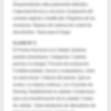
Requerimientos adecuadamente definidos.
Capacidad técnica y recursos. Aceptación del
contrato original o modificado. Registros de las
revisiones. Repaso del sistema de control de
documentos. Tarea para el hogar
CLASE Nº 3:
El Premio Nacional a la Calidad. Quiénes
pueden presentarse. Categorías. Cuántos
premios se otorgan. Proceso de evaluación.
Confidencialidad. Jueces y evaluadores, cómo
se seleccionan. Criterios del premio. Qué se
evalua. La mejora continua. Los 14 puntos de
Deming. Redefiniendo la calidad. Condiciones
para una transformación de la calidad. Costos
de calidad. Subcontratación de laboratorios de