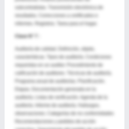
subcontratistas. Transmisión electrónica de
resultados. Correcciones a certificados e
informes. Registros. Tarea para el hogar.
Clase N° 7 :
Auditoría de calidad. Definición, objeto,
características. Tipos de auditoría. Condiciones
requeridas en un auditor. Procedimiento de
calificación de auditores. Técnicas de auditoría.
Programa anual de auditorías. Planificación.
Etapas. Documentación generada en la
auditoría. Listas de verificación. Agenda de la
auditoría. Informe de auditoría. Hallazgos,
observaciones. Categorías de no conformidades
Recomendaciones y pedidos de acción