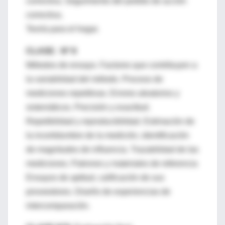
correctiva. Seguimiento del pedido de acción
correctiva.
Teoría para el hogar.
CLASE: Nº 8
Métodos de ensayo. Factores que contribuyen a
la variabilidad del método. Proceso de
mediciones repetitivas. Errores aleatorios y
sistemáticos. Precisión y exactitud.
Repetibilidad y reproducibilidad. Estimación de
la incertidumbre de la medición, identificación
de magnitudes de influencia. Trazabilidad de las
mediciones. Patrones y materiales de referencia
Ensayos de aptitud, calificación de sus
proveedores. Diseño de experiencias de
intercomparación.